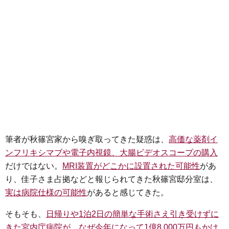
筆者が秋篠宮家から嗅ぎ取ってきた疑惑は、
高価な薬剤イ
ンフリキシマブや電子内視鏡、大腸ビデオスコープの購入
だけではない。
MRI装置がどこかに設置された可能性
があ
り、佳子さま占拠などと報じられてきた秋篠宮邸分室は、
実は病院仕様の可能性
があると感じてきた。
そもそも、
日帰りや1泊2日の簡単な手術さえ引き受けずに
きた宮内庁病院が、なぜ今年になって1億8,000万円もかけ