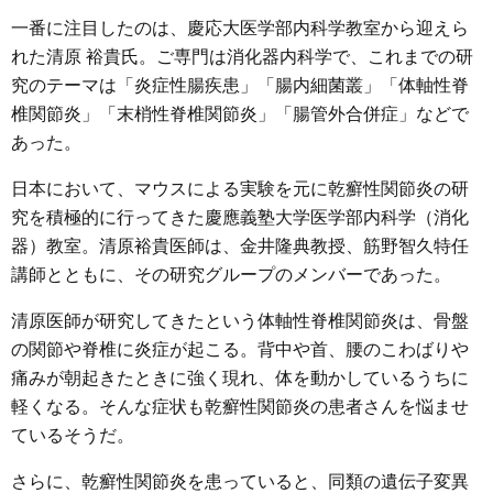
一番に注目したのは、慶応大医学部内科学教室から迎えら
れた清原 裕貴氏。ご専門は消化器内科学で、これまでの研
究のテーマは「炎症性腸疾患」「腸内細菌叢」「体軸性脊
椎関節炎」「末梢性脊椎関節炎」「腸管外合併症」などで
あった。
日本において、マウスによる実験を元に乾癬性関節炎の研
究を積極的に行ってきた慶應義塾大学医学部内科学（消化
器）教室。清原裕貴医師は、金井隆典教授、筋野智久特任
講師とともに、その研究グループのメンバーであった。
清原医師が研究してきたという体軸性脊椎関節炎は、骨盤
の関節や脊椎に炎症が起こる。背中や首、腰のこわばりや
痛みが朝起きたときに強く現れ、体を動かしているうちに
軽くなる。そんな症状も乾癬性関節炎の患者さんを悩ませ
ているそうだ。
さらに、乾癬性関節炎を患っていると、同類の遺伝子変異