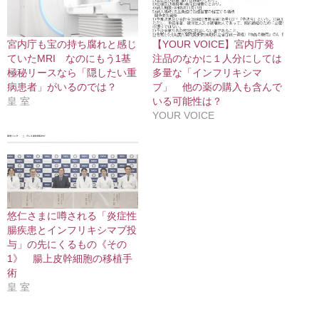
宮内庁も宝の持ち腐れと感じ
【YOUR VOICE】宮内庁発
ていたMRI なのにもう1基
注品のなかに１人分にしては
極秘リースなら「隠したい重
多量な「インフリキシマ
病患者」がいるのでは？
ブ」 他の薬の購入も含んで
皇 室
いる可能性は？
YOUR VOICE
悠仁さまに噂される「炎症性
腸疾患とインフリキシマブ投
与」の先にくるもの《その
1》 腸上皮幹細胞の移植手
術
皇 室