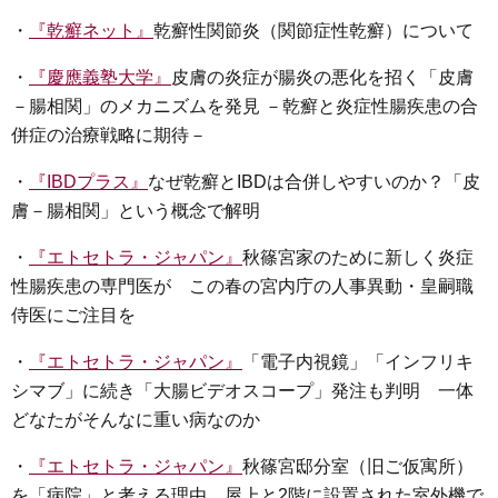
・
『乾癬ネット』
乾癬性関節炎（関節症性乾癬）について
・
『慶應義塾大学』
皮膚の炎症が腸炎の悪化を招く「皮膚
－腸相関」のメカニズムを発見 －乾癬と炎症性腸疾患の合
併症の治療戦略に期待－
・
『IBDプラス』
なぜ乾癬とIBDは合併しやすいのか？「皮
膚－腸相関」という概念で解明
・
『エトセトラ・ジャパン』
秋篠宮家のために新しく炎症
性腸疾患の専門医が この春の宮内庁の人事異動・皇嗣職
侍医にご注目を
・
『エトセトラ・ジャパン』
「電子内視鏡」「インフリキ
シマブ」に続き「大腸ビデオスコープ」発注も判明 一体
どなたがそんなに重い病なのか
・
『エトセトラ・ジャパン』
秋篠宮邸分室（旧ご仮寓所）
を「病院」と考える理由 屋上と2階に設置された室外機で