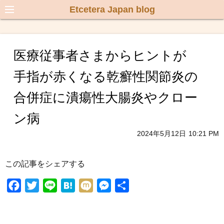
Etcetera Japan blog
医療従事者さまからヒントが
手指が赤くなる乾癬性関節炎の
合併症に潰瘍性大腸炎やクロー
ン病
2024年5月12日
10:21 PM
この記事をシェアする
F
T
L
H
M
M
共
a
w
i
a
i
e
有
c
i
n
t
x
s