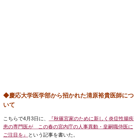
◆慶応大学医学部から招かれた清原裕貴医師につ
いて
こちらで4月3日に、
『秋篠宮家のために新しく炎症性腸疾
患の専門医が この春の宮内庁の人事異動・皇嗣職侍医に
ご注目を』
という記事を書いた。