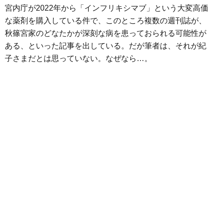
e
t
e
e
i
s
宮内庁が2022年から「インフリキシマブ」という大変高価
b
t
n
e
な薬剤を購入している件で、このところ複数の週刊誌が、
o
e
a
n
秋篠宮家のどなたかが深刻な病を患っておられる可能性が
o
r
g
ある、といった記事を出している。だが筆者は、それが紀
k
e
子さまだとは思っていない。なぜなら…。
r