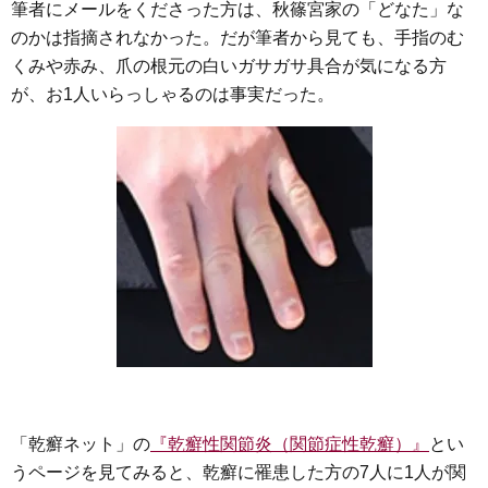
筆者にメールをくださった方は、秋篠宮家の「どなた」な
のかは指摘されなかった。だが筆者から見ても、手指のむ
くみや赤み、爪の根元の白いガサガサ具合が気になる方
が、お1人いらっしゃるのは事実だった。
「乾癬ネット」の
『乾癬性関節炎（関節症性乾癬）』
とい
うページを見てみると、乾癬に罹患した方の7人に1人が関