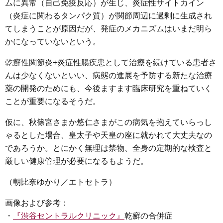
ムに異常（自己免疫反応）が生じ、炎症性サイトカイン
（炎症に関わるタンパク質）が関節周辺に過剰に生成され
てしまうことが原因だが、発症のメカニズムはいまだ明ら
かになっていないという。
乾癬性関節炎+炎症性腸疾患として治療を続けている患者さ
んは少なくないといい、病態の進展を予防する新たな治療
薬の開発のためにも、今後ますます臨床研究を重ねていく
ことが重要になるそうだ。
仮に、秋篠宮さまか悠仁さまがこの病気を抱えていらっし
ゃるとした場合、皇太子や天皇の座に就かれて大丈夫なの
であろうか。とにかく無理は禁物、全身の定期的な検査と
厳しい健康管理が必要になるもようだ。
（朝比奈ゆかり／エトセトラ）
画像および参考：
・
『渋谷セントラルクリニック』
乾癬の合併症