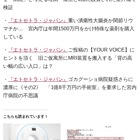
検証
・
『エトセトラ・ジャパン』
重い潰瘍性大腸炎か関節リウ
マチか… 宮内庁は年間1500万円をかけ特殊な薬剤を購入
している
・
『エトセトラ・ジャパン』
ご投稿の【YOUR VOICE】に
ヒントを頂く 旧ご仮寓所にMRI装置を搬入する「背の高
い幅の広い入口」は？
・
『エトセトラ・ジャパン』
ゴカグーショ病院疑惑さらに
濃厚に《その2》 「1億8千万円の手術室」を要求した宮内
庁病院の不思議
こちらも読まれています！