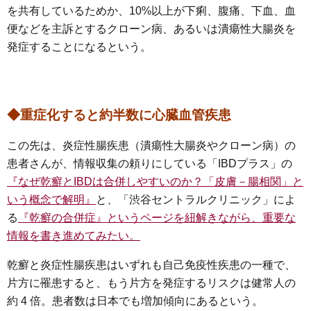
を共有しているためか、10%以上が下痢、腹痛、下血、血
便などを主訴とするクローン病、あるいは潰瘍性大腸炎を
発症することになるという。
◆重症化すると約半数に心臓血管疾患
この先は、炎症性腸疾患（潰瘍性大腸炎やクローン病）の
患者さんが、情報収集の頼りにしている「IBDプラス」の
『なぜ乾癬とIBDは合併しやすいのか？「皮膚－腸相関」と
いう概念で解明』
と、「渋谷セントラルクリニック」によ
る
『乾癬の合併症』というページを紐解きながら、重要な
情報を書き進めてみたい。
乾癬と炎症性腸疾患はいずれも自己免疫性疾患の一種で、
片方に罹患すると、もう片方を発症するリスクは健常人の
約 4 倍。患者数は日本でも増加傾向にあるという。