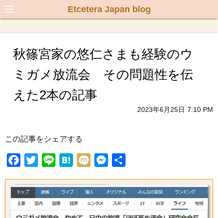
Etcetera Japan blog
秋篠宮家の悠仁さまも経験のウ
ミガメ放流会 その問題性を伝
えた2本の記事
2023年6月25日
7:10 PM
この記事をシェアする
F
T
L
H
M
M
共
a
w
i
a
i
e
有
c
i
n
t
x
s
e
t
e
e
i
s
b
t
n
e