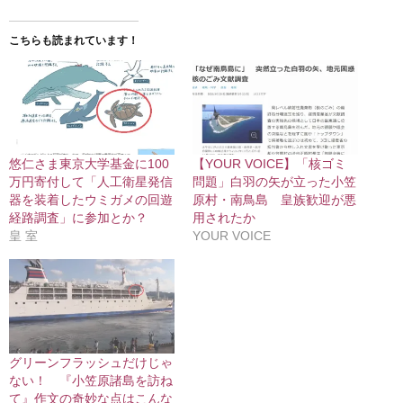
こちらも読まれています！
悠仁さま東京大学基金に100
【YOUR VOICE】「核ゴミ
万円寄付して「人工衛星発信
問題」白羽の矢が立った小笠
器を装着したウミガメの回遊
原村・南鳥島 皇族歓迎が悪
経路調査」に参加とか？
用されたか
皇 室
YOUR VOICE
グリーンフラッシュだけじゃ
ない！ 『小笠原諸島を訪ね
て』作文の奇妙な点はこんな