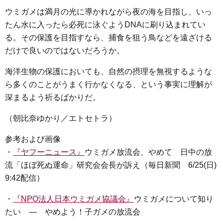
ウミガメは満月の光に導かれながら夜の海を目指し、いっ
たん水に入ったら必死に泳ぐようDNAに刷り込まれてい
る。その保護を目指すなら、捕食を狙う鳥などを遠ざける
だけで良いのではないだろうか。
海洋生物の保護においても、自然の摂理を無視するような
ら多くのことがうまく行かなくなる、という事実に理解が
深まるよう祈るばかりだ。
（朝比奈ゆかり／エトセトラ）
参考および画像
・
『ヤフーニュース』
ウミガメ放流会、やめて 日中の放
流「ほぼ死ぬ運命」研究会会長が訴え（毎日新聞 6/25(日)
9:42配信）
・
『NPO法人日本ウミガメ協議会』
ウミガメについて知り
たい ― やめよう！子ガメの放流会