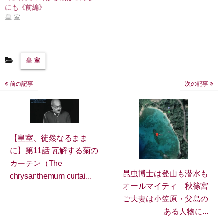
にも《前編》
皇 室
皇 室
前の記事
次の記事
【皇室、徒然なるまま
に】第11話 瓦解する菊の
カーテン（The
昆虫博士は登山も潜水も
chrysanthemum curtai...
オールマイティ 秋篠宮
ご夫妻は小笠原・父島の
ある人物に...