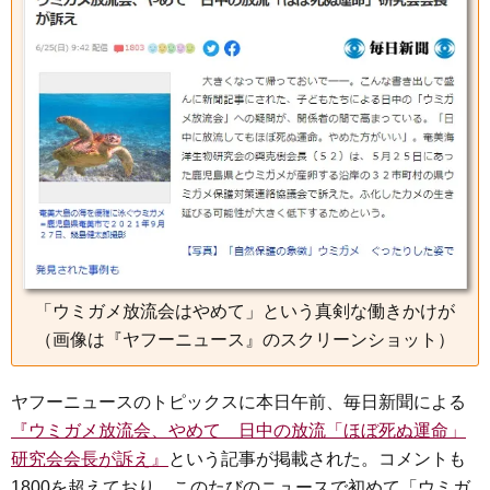
o
e
a
n
o
r
g
k
e
r
「ウミガメ放流会はやめて」という真剣な働きかけが
（画像は『ヤフーニュース』のスクリーンショット）
ヤフーニュースのトピックスに本日午前、毎日新聞による
『ウミガメ放流会、やめて 日中の放流「ほぼ死ぬ運命」
研究会会長が訴え』
という記事が掲載された。コメントも
1800を超えており、このたびのニュースで初めて「ウミガ