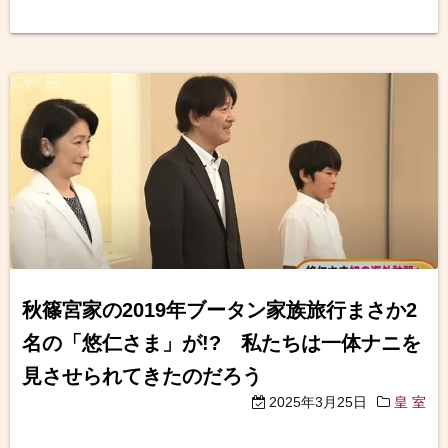
秋篠宮家の2019年ブータン家族旅行まさか2
名の「悠仁さま」が!? 私たちは一体ナニを
見させられてきたのだろう
2025年3月25日
皇 室