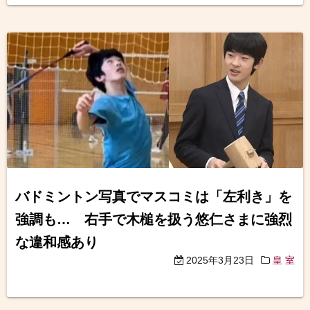
バドミントン写真でマスコミは「左利き」を
強調も… 右手で木槌を扱う悠仁さまに強烈
な違和感あり
2025年3月23日
皇 室