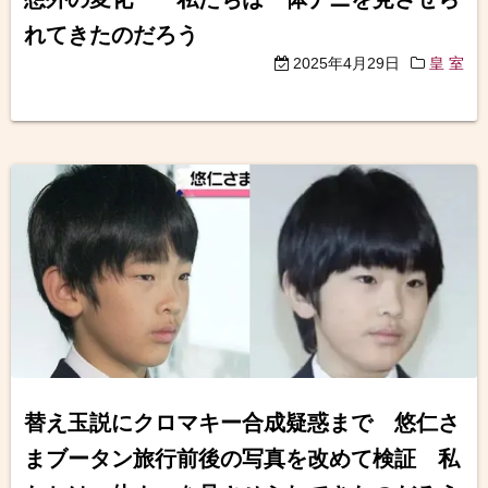
れてきたのだろう
2025年4月29日
皇 室
替え玉説にクロマキー合成疑惑まで 悠仁さ
まブータン旅行前後の写真を改めて検証 私