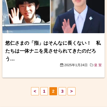
悠仁さまの「指」はそんなに長くない！ 私
たちは一体ナニを見させられてきたのだろ
う…
2025年1月24日
皇 室
投
<
1
2
3
>
稿