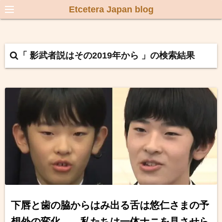
Etcetera Japan blog
「 影武者説はその2019年から 」の検索結果
下唇と歯の脇からはみ出る舌は悠仁さまの予
想外の変化 私たちは一体ナニを見させら