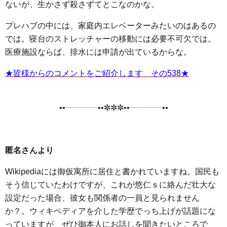
ないが、生かさず殺さずてとこなのかな。
プレハブの中には、家庭内エレベーターみたいのはあるの
では。寝台のストレッチャーの移動には必要不可欠では。
医療施設ならば、排水には申請が出ているからな。
★皆様からのコメントをご紹介します その538★
••┈┈┈┈••✼✼✼••┈┈┈┈••
匿名さんより
Wikipediaには御仮寓所に居住と書かれていますね。国民も
そう信じていたわけですが、これが悠仁ｓに絡んだ壮大な
設定だった場合、彼女も関係者の一員と見られません
か？。ウィキペディアを介した学歴でっち上げが話題にな
っていますが、ぜひ御本人にお話しを聞きたいところで