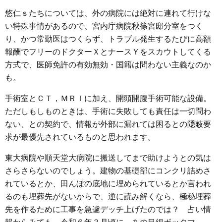
悠仁ｓたちについては、外の病院には絶対に連れて行けな
い特殊事情があるので、宮内庁病院秋篠宮邸分室をつく
り、かつ常勤医はつくらず、トラブル発生するたびに高額
報酬でフリーのドクターＸとナースＹをスカウトしてくる
方式で、医師免許の有効無効・国籍は問わない主義なのか
も。
手術室とＣＴ，ＭＲＩに加え、開頭開腹手術可能な設備。
ただしもしものときは、手術に失敗しても責任は一切問わ
ない、との契約で、情報が外部に漏れては困るとの隠蔽要
求が最優先されているものと思われます。
東大病院や順天堂大病院に搬送してまで助けようとの気は
さらさらないのでしょう。建物の基礎部にコンクリ詰めさ
れているとか、田んぼの底地に埋められているとか言われ
るのも埋葬先がないからで、逆に読み解くなら、極秘埋葬
先を作るために工事を急遽デッチ上げたのでは？ 占い情