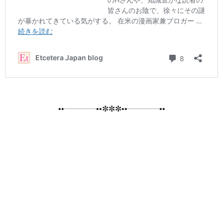
••┈┈┈┈••✼✼✼••┈┈┈┈••