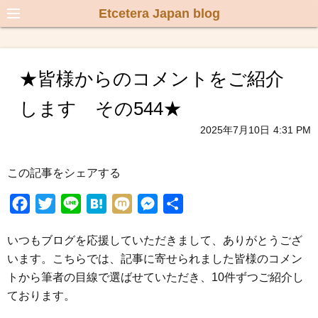
Etcetera Japan blog
★皆様からのコメントをご紹介
します その544★
2025年7月10日
4:31 PM
この記事をシェアする
F
T
L
H
M
M
共
a
w
i
a
i
e
有
いつもブログを応援していただきまして、ありがとうござ
c
i
n
t
x
s
います。こちらでは、記事に寄せられました皆様のコメン
e
t
e
e
i
s
トから筆者の目線で選ばせていただき、10件ずつご紹介し
b
t
n
e
ております。
o
e
a
n