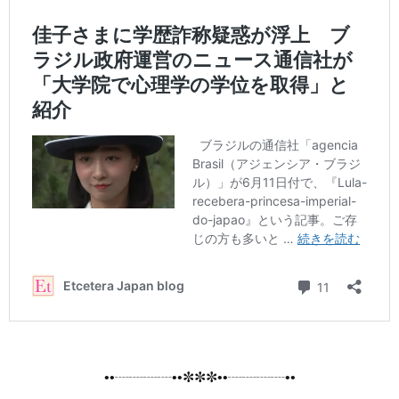
••┈┈┈┈••✼✼✼••┈┈┈┈••