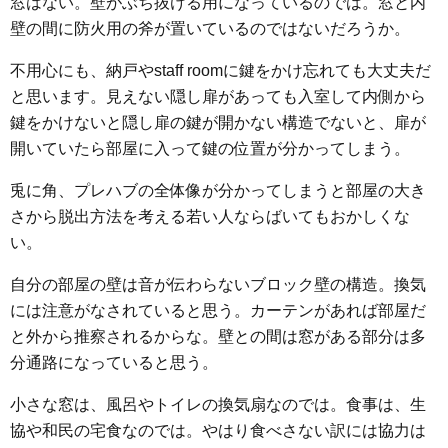
窓はない。壁がぶち抜ける用になっているのでは。窓と内
壁の間に防火用の斧が置いているのではないだろうか。
不用心にも、納戸やstaff roomに鍵をかけ忘れても大丈夫だ
と思います。見えない隠し扉があっても入室して内側から
鍵をかけないと隠し扉の鍵が開かない構造でないと、扉が
開いていたら部屋に入って鍵の位置が分かってしまう。
兎に角、プレハブの全体像が分かってしまうと部屋の大き
さから脱出方法を考える若い人ならばいてもおかしくな
い。
自分の部屋の壁は音が伝わらないブロック壁の構造。換気
には注意がなされていると思う。カーテンがあれば部屋だ
と外から推察されるからな。壁との間は窓がある部分は多
分通路になっていると思う。
小さな窓は、風呂やトイレの換気扇なのでは。食事は、生
協や和民の宅食なのでは。やはり食べさない訳には協力は