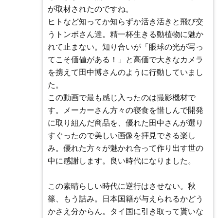
が取材されたのですね。
ヒトなど知ってか知らずか活き活きと飛び交
うトンボさん達。精一杯生きる動植物に魅か
れて止まない。知り合いが「眼球の光が写っ
てこそ価値がある！」と高価で大きなカメラ
を携えて田中博さんのように行動していまし
た。
この動画で最も感じ入ったのは撮影機材で
す。メーカーさん方々の寝食を惜しんで開発
に取り組んだ商品を、優れた田中さんが選り
すぐったので美しい画像を拝見できる楽し
み。優れた方々が魅かれ合って作り出す世の
中に感謝します。良い時代になりました。
この素晴らしい時代に逆行はさせない。秋
篠、もう詰み。日本国籍が与えられるかどう
かさえ分からん。タイ国に引き取って貰いな