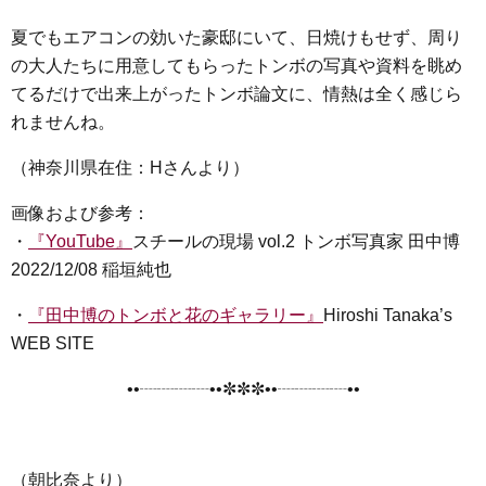
夏でもエアコンの効いた豪邸にいて、日焼けもせず、周り
の大人たちに用意してもらったトンボの写真や資料を眺め
てるだけで出来上がったトンボ論文に、情熱は全く感じら
れませんね。
（神奈川県在住：Hさんより）
画像および参考：
・
『YouTube』
スチールの現場 vol.2 トンボ写真家 田中博
2022/12/08 稲垣純也
・
『田中博のトンボと花のギャラリー』
Hiroshi Tanaka’s
WEB SITE
••┈┈┈┈••✼✼✼••┈┈┈┈••
（朝比奈より）