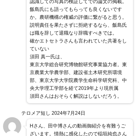
認識しての写真の検証してでの論文の掲載。
飯島氏にも語ってもらっても良くないです
か。農研機構の権威の評価に繋がると思う。
説明責任を果たさずに拒絶するなら、飯島氏
は職を辞して退職なり辞職すべきでは。
確かエトセトラさんも言われていた共著をし
ていない
須田 真一氏は、
東京大学総合研究博物館研究事業協力者。東
京農業大学農学部、建設省土木研究所環境
部、東京大学大学院農学生命科学研究科、中
央大学理工学部を経て2019年より現所属
須田さんはおそらく解説はしないだろう。
テロメア短し
2024年7月24日
Hさん、田中博さんの動画御紹介を有難うご
ざいます。情熱に感化したので稲垣純也さん