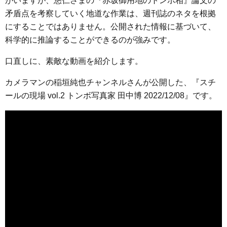
がいますが、悠仁さまの『赤坂御用地のトンボ相』論文の
e
t
e
e
i
s
矛盾点を考察していく地道な作業は、週刊誌のネタを根拠
b
t
n
e
にすることではありません。公開された情報に基づいて、
o
e
a
n
科学的に推論することができるのが強みです。
o
r
g
k
e
口直しに、素敵な動画を紹介します。
r
カメラマンの稲垣純也チャンネルさんが公開した、『スチ
ールの現場 vol.2 トンボ写真家 田中博 2022/12/08』です。