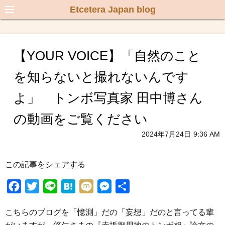
Etcetera Japan blog
【YOUR VOICE】「自然のこと
を知らないと撮れないんです
よ」 トンボ写真家 田中博さん
の動画をご覧ください
2024年7月24日
9:36 AM
この記事をシェアする
F
T
L
H
M
M
共
a
w
i
a
i
e
有
こちらのブログを「憶測」だの「妄想」だのと言ってる輩
c
i
n
t
x
s