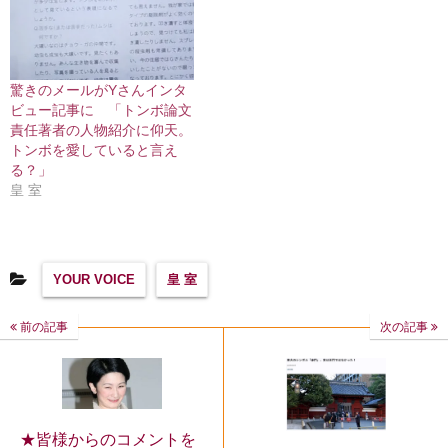
驚きのメールがYさんインタ
ビュー記事に 「トンボ論文
責任著者の人物紹介に仰天。
トンボを愛していると言え
る？」
皇 室
YOUR VOICE
皇 室
前の記事
次の記事
★皆様からのコメントを