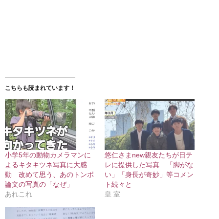
こちらも読まれています！
小学5年の動物カメラマンに
悠仁さまnew親友たちが日テ
よるキタキツネ写真に大感
レに提供した写真 「脚がな
動 改めて思う、あのトンボ
い」「身長が奇妙」等コメン
論文の写真の「なぜ」
ト続々と
あれこれ
皇 室