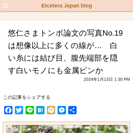
Etcetera Japan blog
悠仁さまトンボ論文の写真No.19
は想像以上に多くの線が… 白
い糸には結び目、腹先端部を隠
す白いモノにも金属ピンか
2024年1月13日
1:30 PM
この記事をシェアする
F
T
L
H
M
M
共
a
w
i
a
i
e
有
c
i
n
t
x
s