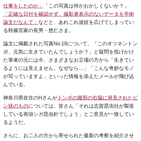
仕事をしたのか」
「この写真は何かおかしくないか？」
「正確な日付を確認せず、撮影者表示のないデータを学術
論文だなんて」
などと、あれこれ波紋を広げてしまってい
る秋篠宮家の長男・悠仁さま。
論文に掲載された写真No.19について、「このオツネントン
ボ、元気に生きていたんでしょうか？」と疑問を投げかけ
た筆者の元には今、さまざまなお立場の方から「生きてい
るようには見えません。なぜなら…」「こんな奇妙なモノ
が写っていますよ」といった情報を添えたメールが飛び込
んでいる。
神奈川県在住のHさんが
トンボの腹部の右脇に発見されたピ
ン状のもの
については、皆さん「それは志賀昆虫社が製造
している有頭シガ昆虫針でしょう」とご意見が一致してい
るようだ。
さらに、お二人の方から寄せられた最新の考察を紹介させ