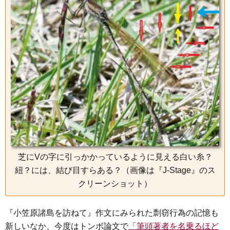
e
t
e
e
i
s
b
t
n
e
o
e
a
n
o
r
g
k
e
r
芝にVの字に引っかかっているように見える白い糸？
紐？には、結び目すらある？（画像は『J-Stage』のス
クリーンショット）
『小笠原諸島を訪ねて』作文にみられた剽窃行為の記憶も
新しいなか、今度はトンボ論文で
「筆頭著者を名乗るほど