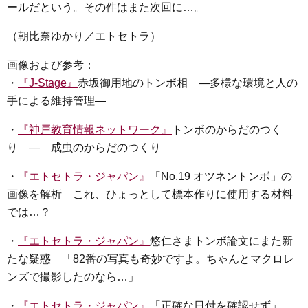
ールだという。その件はまた次回に…。
（朝比奈ゆかり／エトセトラ）
画像および参考：
・
『J-Stage』
赤坂御用地のトンボ相 ―多様な環境と人の
手による維持管理―
・
『神戸教育情報ネットワーク』
トンボのからだのつく
り ― 成虫のからだのつくり
・
『エトセトラ・ジャパン』
「No.19 オツネントンボ」の
画像を解析 これ、ひょっとして標本作りに使用する材料
では…？
・
『エトセトラ・ジャパン』
悠仁さまトンボ論文にまた新
たな疑惑 「82番の写真も奇妙ですよ。ちゃんとマクロレ
ンズで撮影したのなら…」
・
『エトセトラ・ジャパン』
「正確な日付を確認せず」