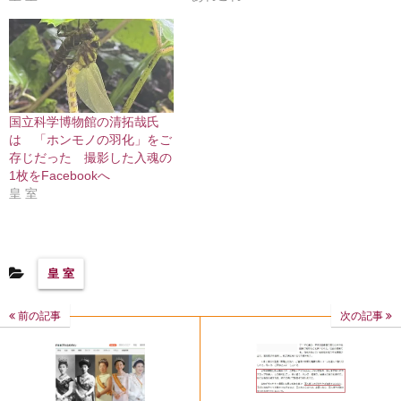
国立科学博物館の清拓哉氏
は 「ホンモノの羽化」をご
存じだった 撮影した入魂の
1枚をFacebookへ
皇 室
皇 室
前の記事
次の記事