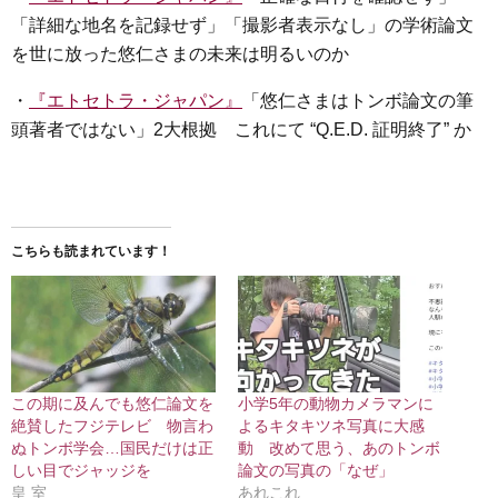
「詳細な地名を記録せず」「撮影者表示なし」の学術論文
を世に放った悠仁さまの未来は明るいのか
・
『エトセトラ・ジャパン』
「悠仁さまはトンボ論文の筆
頭著者ではない」2大根拠 これにて “Q.E.D. 証明終了” か
こちらも読まれています！
この期に及んでも悠仁論文を
小学5年の動物カメラマンに
絶賛したフジテレビ 物言わ
よるキタキツネ写真に大感
ぬトンボ学会…国民だけは正
動 改めて思う、あのトンボ
しい目でジャッジを
論文の写真の「なぜ」
皇 室
あれこれ