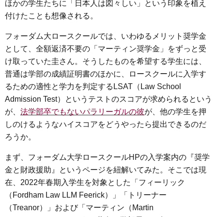
ほかの学生たちに「日本人は図々しい」という印象を植え
付けたことも想像される。
フォーダム大ロースクールでは、いわゆるメリット奨学金
として、全額返済不要の「マーティン奨学金」をずっと受
け取っていた圭さん。そうしたものを希望する学生には、
普通は学部の成績証明書のほかに、ロースクールに入学す
るための適性と学力を判定するLSAT（Law School
Admission Test）というテストのスコアが求められるという
が、
法学部卒でもないパラリーガルの彼
が、他の学生を押
しのけるようなハイスコアをどうやったら提出できるのだ
ろうか。
まず、フォーダム大学ロースクールHPの入学案内の『奨学
金と財政援助』というページを紐解いてみた。そこでは現
在、2022年春期入学生を対象とした「フィーリック
（Fordham Law LLM Feerick）」「トリーナー
（Treanor）」および「マーティン（Martin