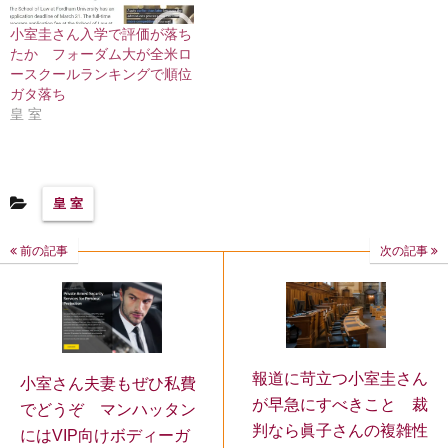
小室圭さん入学で評価が落ち
たか フォーダム大が全米ロ
ースクールランキングで順位
ガタ落ち
皇 室
皇 室
前の記事
次の記事
報道に苛立つ小室圭さん
小室さん夫妻もぜひ私費
が早急にすべきこと 裁
でどうぞ マンハッタン
判なら眞子さんの複雑性
にはVIP向けボディーガ