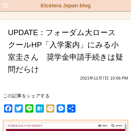
Etcetera Japan blog
UPDATE：フォーダム大ロース
クールHP「入学案内」にみる小
室圭さん 奨学金申請手続きは疑
問だらけ
2021年12月7日
10:06 PM
この記事をシェアする
F
T
L
H
M
M
共
a
w
i
a
i
e
有
c
i
n
t
x
s