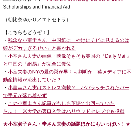
Scholarships and Financial Aid
（朝比奈ゆかり／エトセトラ）
【こちらもどうぞ！】
・
残念な小室圭さん 中国紙に「やけにチビに見えるのは
頭がデカすぎるせい」と書かれる
・
小室さん夫妻の画像・映像そもそも英国の『Daily Mail』
と中国の『網易』が完全に優位
・
小室夫妻のNYの愛の巣が早くも判明か 英メディアに不
動産情報が流出していた？
・
小室圭さん実はストレス満載？ パパラッチされたバー
で手元が落ち着かず
・
この小室圭さん記事がもしも英語で出回っていた
ら…！ 米大学の裏口入学はハリウッドセレブでも投獄
★
小室眞子さん・圭さん夫妻の話題ほかにもいっぱい！
★