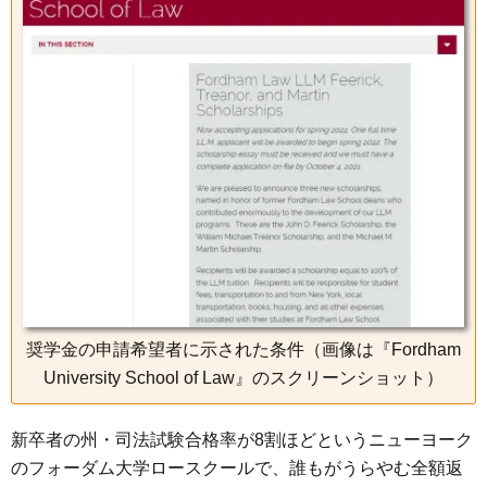
e
t
e
e
i
s
b
t
n
e
o
e
a
n
o
r
g
k
e
r
奨学金の申請希望者に示された条件（画像は『Fordham
University School of Law』のスクリーンショット）
新卒者の州・司法試験合格率が8割ほどというニューヨーク
のフォーダム大学ロースクールで、誰もがうらやむ全額返