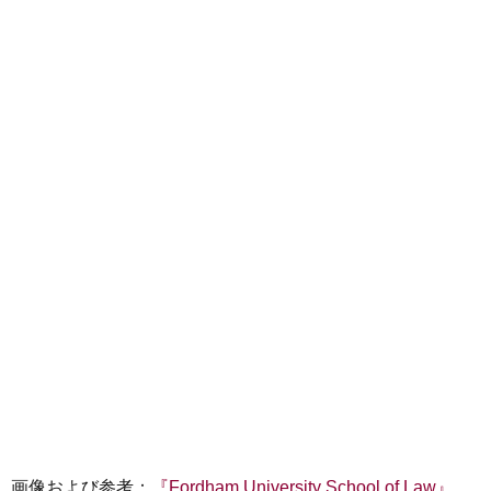
画像および参考：
『Fordham University School of Law』