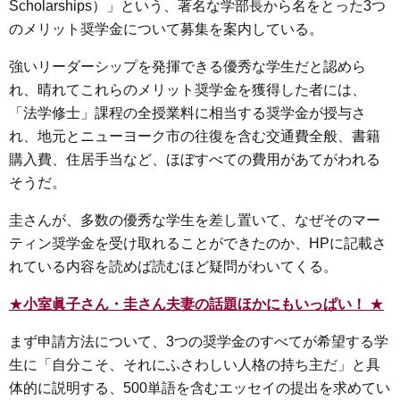
Scholarships）」という、著名な学部長から名をとった3つ
のメリット奨学金について募集を案内している。
強いリーダーシップを発揮できる優秀な学生だと認めら
れ、晴れてこれらのメリット奨学金を獲得した者には、
「法学修士」課程の全授業料に相当する奨学金が授与さ
れ、地元とニューヨーク市の往復を含む交通費全般、書籍
購入費、住居手当など、ほぼすべての費用があてがわれる
そうだ。
圭さんが、多数の優秀な学生を差し置いて、なぜそのマー
ティン奨学金を受け取れることができたのか、HPに記載さ
れている内容を読めば読むほど疑問がわいてくる。
★
小室眞子さん・圭さん夫妻の話題ほかにもいっぱい！
★
まず申請方法について、3つの奨学金のすべてが希望する学
生に「自分こそ、それにふさわしい人格の持ち主だ」と具
体的に説明する、500単語を含むエッセイの提出を求めてい