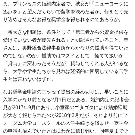
る。プリンセスの婚約内定者で、彼女が「ニューヨークに
拠点を」と望んだくらいで留学を決めた者が、何をどう売
り込めばそんなお得な奨学金を得られるのであろうか。
一番大きな問題は、条件として「第三者からの資金提供を
受けていない者が優先される」と明記されていること。圭
さんは、奥野総合法律事務所からかなりの援助を得ていた
のではないのか。援助ではマズイとして、慌てて扱いが
「貸与」に変わったそうだが、貸与してくれる人がいるな
ら、大学や学生たちから見れば経済的に困窮している苦学
生とは言わないはずだ。
なお奨学金申請のエッセイ提出の締め切りは、早いことに
入学のかなり前となる2月1日だとある。婚約内定の記者会
見が2017年9月にあり、小室家のゴタゴタにより結婚延期
が大きく報じられたのが2018年2月だが、それより前にフ
ォーダム大学ロースクールの入学手続きを済ませ、奨学金
の申請も済んでいたとはにわかに信じ難い。同年夏までそ