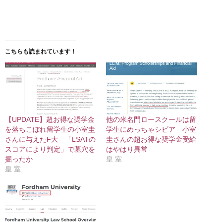
こちらも読まれています！
【UPDATE】超お得な奨学金
他の米名門ロースクールは留
を落ちこぼれ留学生の小室圭
学生にめっちゃシビア 小室
さんに与えたF大 「LSATの
圭さんの超お得な奨学金受給
スコアにより判定」で墓穴を
はやはり異常
掘ったか
皇 室
皇 室