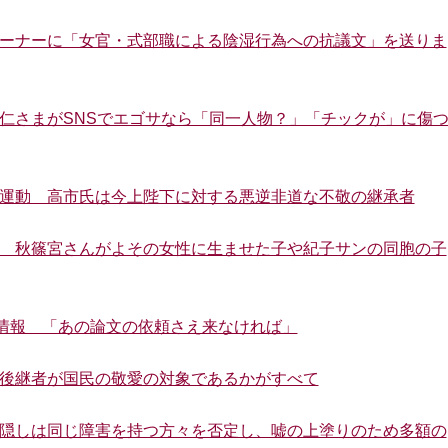
見コーナーに「女官・式部職による陰湿行為への抗議文」を送りま
 悠仁さまがSNSでエゴサなら「同一人物？」「チックが」に傷
太子運動 高市氏は今上陛下に対する悪逆非道な不敬の継承者
オカ 秋篠宮さんがよその女性に生ませた子や紀子サンの同胞の子
情報 「あの論文の依頼さえ来なければ」
その後継者が国民の敬愛の対象であるかがすべて
障害隠しは同じ障害を持つ方々を否定し、嘘の上塗りのため多額の