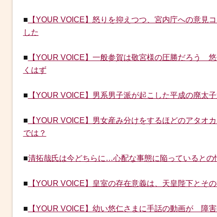
■
【YOUR VOICE】怒りを抑えつつ、宮内庁への意
した
■
【YOUR VOICE】一般参賀は敬宮様の圧勝だろう
くはず
■
【YOUR VOICE】男系男子派が起こした平成の廃
■
【YOUR VOICE】男女産み分けをするほどのアタ
では？
■
清拓哉氏は今どちらに…心配な事態に陥っているとの
■
【YOUR VOICE】皇室の存在意義は、天皇陛下と
■
【YOUR VOICE】幼い悠仁さまに手話の動画が 