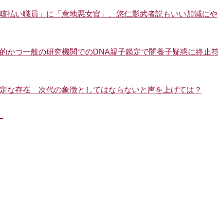
ス「咳払い職員」に「意地悪女官」、悠仁影武者説もいい加減にや
国際的かつ一般の研究機関でのDNA親子鑑定で闇養子疑惑に終止
不安定な存在 次代の象徴としてはならないと声を上げては？
！