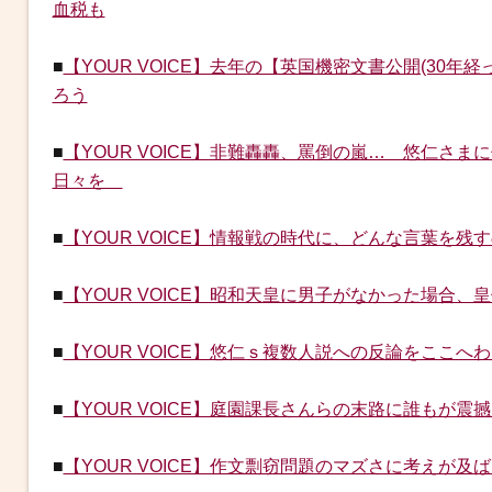
血税も
■
【YOUR VOICE】去年の【英国機密文書公開(30
ろう
■
【YOUR VOICE】非難轟轟、罵倒の嵐… 悠仁さ
日々を
■
【YOUR VOICE】情報戦の時代に、どんな言葉を残すの
■
【YOUR VOICE】昭和天皇に男子がなかった場合
■
【YOUR VOICE】悠仁ｓ複数人説への反論をここ
■
【YOUR VOICE】庭園課長さんらの末路に誰もが
■
【YOUR VOICE】作文剽窃問題のマズさに考えが