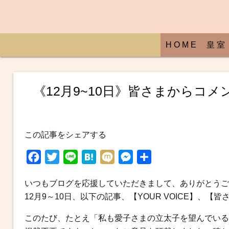
H O M E
皇 室
《12月9~10日》皆さまからコ
この記事をシェアする
F
T
L
H
M
M
共
a
w
i
a
i
e
有
いつもブログを応援していただきまして、ありがとうご
c
i
n
t
x
s
12月9～10日、以下の記事、【YOUR VOICE】
e
t
e
e
i
s
b
t
n
e
このたび、たとえ「私も愛子さまの立太子を望んでいる
o
e
a
n