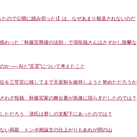
年経ったので公開に踏み切った)】は、なぜあまり報道されないのだ
まに係わった「秋篠宮廃墟の法則」で清拓哉さんはさぞかし陰鬱な
か ── AIと“言霊”について考えたこと
、皇位を三笠宮に移してまで天皇制を維持しようと努めただろうか
へわざわざ投稿 秋篠宮家の舞台裏が急激に揺らぎだしたのでは？
震撼しただろう 清氏は脅しの支配下にあったのでは？
及ばない両親 トンボ相論文の仕上がりもあれが関の山