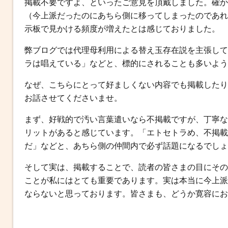
掲載不要ですよ、といったご意見を頂戴しました。確か
o
r
g
（今上派だったのにあちら側に移ってしまったのであれ
k
e
示板で見かける頻度が増えたとは感じておりました。
r
弊ブログでは代理母利用による替え玉存在説を主張して
ラは唱えている」などと、標的にされることも多いよう
なぜ、こちらにとって好ましくない内容でも掲載したり、
お話させてくださいませ。
まず、好戦的で汚い言葉遣いなら不掲載ですが、丁寧な
リットがあると感じています。「エトセトラめ、不掲載
だ」などと、あちら側の仲間内で必ず話題になるでしょ
そして実は、掲載することで、読者の皆さまの目にその
ことが私にはとても重要であります。実は本当に今上派
ならないと思っております。皆さまも、どうか寛容にお