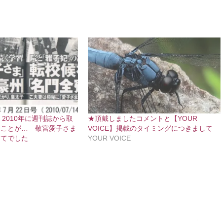
E】2010年に週刊誌から取
★頂戴しましたコメントと【YOUR
たことが… 敬宮愛子さま
VOICE】掲載のタイミングにつきまして
してでした
YOUR VOICE