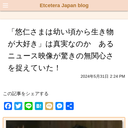
Etcetera Japan blog
「悠仁さまは幼い頃から生き物
が大好き」は真実なのか ある
ニュース映像が驚きの無関心さ
を捉えていた！
2024年5月31日
2:24 PM
この記事をシェアする
F
T
L
H
M
M
共
a
w
i
a
i
e
有
c
i
n
t
x
s