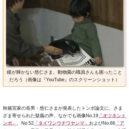
e
t
e
e
i
s
b
t
n
e
o
e
a
n
o
r
g
k
e
r
瞳が輝かない悠仁さま。動物園の職員さんも困ったこと
だろう（画像は『YouTube』のスクリーンショット）
秋篠宮家の長男・悠仁さまが発表したトンボ論文に、さま
ざま寄せられた疑義の声。なかでも画像No.19
「オツネント
ンボ」
、No.52
「タイワンウチワヤンマ」
およびNo.66
「ア