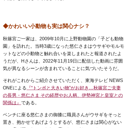
◆かわいい小動物も実は関心ナシ？
秋篠宮ご一家は、2009年10月に上野動物園の「子ども動物
園」を訪れた。当時3歳になった悠仁さまはウサギやモルモ
ットなどの小動物と触れ合いを楽しまれたと報道されたよ
うだが、Hさんは、2022年11月19日に配信した動画に雰囲
気が異なるシーンが含まれていることに気づいたそうだ。
それがこれからご紹介させていただく、東海テレビ NEWS
ONEによる
『“トンボと大きい物”がお好き…秋篠宮ご夫妻
の長男・悠仁さま その経歴やお人柄、伊勢神宮と皇室との
関係は』
である。
ベンチに座る悠仁さまの御膝に職員さんがウサギをそっと
置き、抱かせてあげようとするが、悠仁さまは関心がない