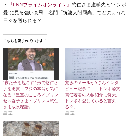
・
『FNNプライムオンライン』
悠仁さま進学先と“トンボ
愛”に見る強い意思…名門「筑波大附属高」でどのような
日々を送られる？
こちらも読まれています！
“寝た子を起こす” 形で悠仁さ
驚きのメールがYさんインタ
まを絶賛 フジの本音が気に
ビュー記事に 「トンボ論文
なる『皇室のこころ／プリン
責任著者の人物紹介に仰天。
セス愛子さま・プリンス悠仁
トンボを愛していると言え
さま成長秘話』
る？」
皇 室
皇 室