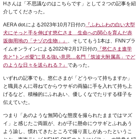
Hさんは「不思議なのはこちらです」として２つの記事を紹
介してくださった。
AERA dot.による2023年10月7日付の
『ふわふわの白い大型
犬にそっと手を伸ばす悠仁さま 生命への関心を育んだ赤
坂御用地の「ナゾの生物」』
、そしてもう1本は、FNNプラ
イムオンラインによる2022年2月17日付の
『悠仁さま進学
先と“トンボ愛”に見る強い意思…名門「筑波大附属高」でど
のような日々を送られる？』
であった。
いずれの記事でも、悠仁さまが「どうやって持ちますか」
と職員さんに尋ねてからウサギの両脇に手を入れて持ち上
げるなど、積極的にふれあい、優しくなでたりする様子を
伝えていた。
つまり「あのような無関心な態度を撮られたままではマズ
イ」と感じたご両親が、わが子に懸命にウサギとふれあう
よう諭し、慣れてきたところで撮り直しがあったというこ