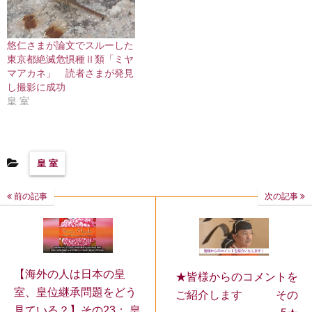
悠仁さまが論文でスルーした
東京都絶滅危惧種Ⅱ類「ミヤ
マアカネ」 読者さまが発見
し撮影に成功
皇 室
皇 室
前の記事
次の記事
【海外の人は日本の皇
★皆様からのコメントを
室、皇位継承問題をどう
ご紹介します その
見ている？】その23： 皇