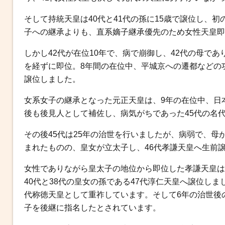
そして持統天皇は40代と41代の孫に15歳で譲位し、
子への継承よりも、直系嫡子継承優先のため女性天皇即
しかし42代が在位10年で、病で崩御し、42代の母であ
を経ずに即位。8年間の在位中、平城京への遷都などの
譲位しました。
女系女子の継承となった元正天皇は、9年の在位中、日
後も後見人として補佐し、病気がちであった45代の名
その後45代は25年の治世を行いましたが、病弱で、
まれたものの、皇女が立太子し、46代孝謙天皇へ生前
女性でありながら皇太子の地位から即位した孝謙天皇は
40代と38代の皇女の孫である47代淳仁天皇へ譲位しま
代称徳天皇として重祚しています。そして6年の治世後の
子を後継に指名したとされています。