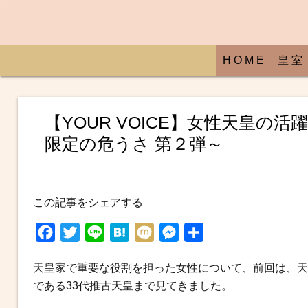
H O M E
皇 室
【YOUR VOICE】女性天皇の
限定の危うさ 第２弾～
この記事をシェアする
F
T
L
H
M
M
共
a
w
i
a
i
e
有
天皇家で重要な役割を担った女性について、前回は、天
c
i
n
t
x
s
である33代推古天皇まで見てきました。
e
t
e
e
i
s