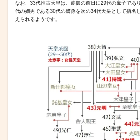
b
t
n
e
なお、33代推古天皇は、崩御の前日に29代の庶子であり
o
e
a
n
代の嫡男である30代の嫡孫を次の34代天皇として指
o
r
g
えられるようです。
k
e
r