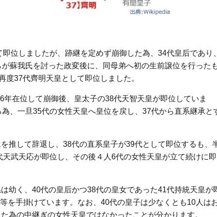
して即位しましたが、跡継を定めず崩御した為、34代皇后であり
足らが蘇我氏を討った政変後に、同母弟へ初の生前譲位を行った
が再度37代齊明天皇として即位しました。
6年在位して崩御後、皇太子の38代天智天皇が即位していま
る為、一旦35代の女性天皇へ皇位を戻し、37代から直系継承と
を推して辞退し、38代の直系皇子が39代として即位するも、
0代天武天応が即位し、その後４人6代の女性天皇が立て続けに即
は幼く、40代の皇后かつ38代の皇女であった41代持統天皇が
等を手掛けています。なお、40代の皇子は少なくとも10人は
った為の中継ぎの女性天皇ではなかったことが分かります。