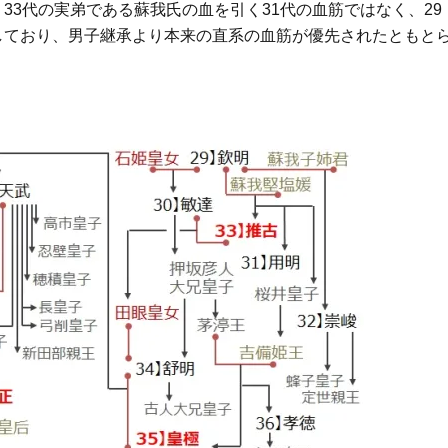
33代の実弟である蘇我氏の血を引く31代の血筋ではなく、29
名しており、男子継承より本来の直系の血筋が優先されたともと