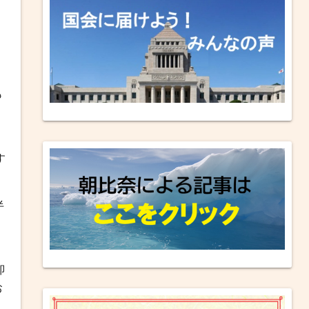
、
も
す
半
即
お