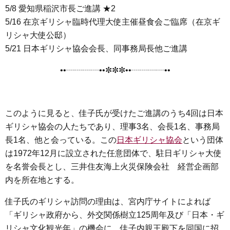
5/8 愛知県稲沢市長ご進講 ★2
5/16 在京ギリシャ臨時代理大使主催昼食会ご臨席（在京ギ
リシャ大使公邸）
5/21 日本ギリシャ協会会長、同事務局長他ご進講
••┈┈┈┈••✼✼✼••┈┈┈┈••
このように見ると、佳子氏が受けたご進講のうち4回は日本
ギリシャ協会の人たちであり、理事3名、会長1名、事務局
長1名、他と会っている。この
日本ギリシャ協会
という団体
は1972年12月に設立された任意団体で、駐日ギリシャ大使
を名誉会長とし、三井住友海上火災保険会社 経営企画部
内を所在地とする。
佳子氏のギリシャ訪問の理由は、宮内庁サイトによれば
「ギリシャ政府から、外交関係樹立125周年及び「日本・ギ
リシャ文化観光年」の機会に、佳子内親王殿下を同国に招