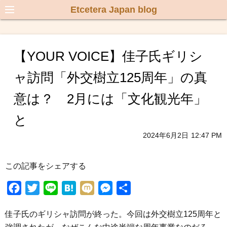
Etcetera Japan blog
【YOUR VOICE】佳子氏ギリシ
ャ訪問「外交樹立125周年」の真
意は？ 2月には「文化観光年」
と
2024年6月2日
12:47 PM
この記事をシェアする
F
T
L
H
M
M
共
a
w
i
a
i
e
有
佳子氏のギリシャ訪問が終った。今回は外交樹立125周年と
c
i
n
t
x
s