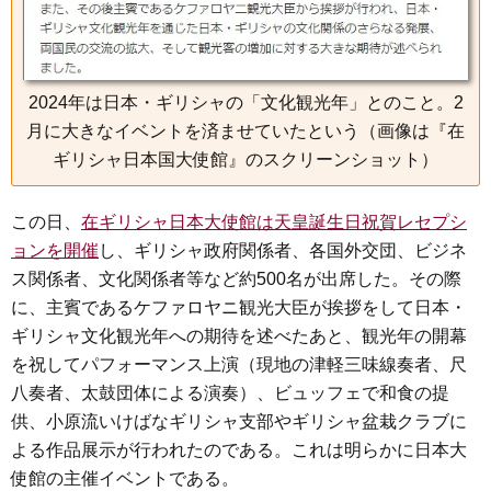
2024年は日本・ギリシャの「文化観光年」とのこと。2
月に大きなイベントを済ませていたという（画像は『在
ギリシャ日本国大使館』のスクリーンショット）
この日、
在ギリシャ日本大使館は天皇誕生日祝賀レセプシ
ョンを開催
し、ギリシャ政府関係者、各国外交団、ビジネ
ス関係者、文化関係者等など約500名が出席した。その際
に、主賓であるケファロヤニ観光大臣が挨拶をして日本・
ギリシャ文化観光年への期待を述べたあと、観光年の開幕
を祝してパフォーマンス上演（現地の津軽三味線奏者、尺
八奏者、太鼓団体による演奏）、ビュッフェで和食の提
供、小原流いけばなギリシャ支部やギリシャ盆栽クラブに
よる作品展示が行われたのである。これは明らかに日本大
使館の主催イベントである。