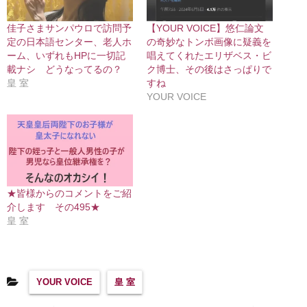
佳子さまサンパウロで訪問予
【YOUR VOICE】悠仁論文
定の日本語センター、老人ホ
の奇妙なトンボ画像に疑義を
ーム、いずれもHPに一切記
唱えてくれたエリザベス・ビ
載ナシ どうなってるの？
ク博士、その後はさっぱりで
皇 室
すね
YOUR VOICE
★皆様からのコメントをご紹
介します その495★
皇 室
YOUR VOICE
皇 室