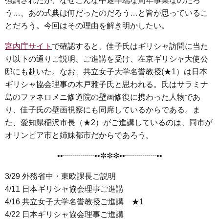
強調されたが、なぜこんな中途半端な周年事業なのだろ
e
t
e
e
i
s
う…、あの式典は何だったのだろう…と皆が思っているこ
b
t
n
e
とだろう。今回はその理由を解き明かしたい。
o
e
a
n
o
r
g
宮内庁サイト
で確認すると、佳子氏はギリシャ訪問に当た
k
e
り以下の通りご説明、ご進講を受け、在京ギリシャ大使公
邸にも赴いた。なお、共立女子大学名誉教授(★1）は日本
r
ギリシャ協会理事の木戸雅子氏と思われる。氏はサラミナ
島のファネロメニ修道院の壁画修復に携わった人物であ
り、佳子氏の壁画視察にも同席しているからである。ま
た、愛知県稲沢市長（★2）がご進講しているのは、同市が
オリンピア市と姉妹都市だからであろう。
••┈┈┈┈••✼✼✼••┈┈┈┈••
3/29 外務省中・東欧課長ご説明
4/11 日本ギリシャ協会理事ご進講
4/16 共立女子大学名誉教授ご進講 ★1
4/22 日本ギリシャ協会理事ご進講