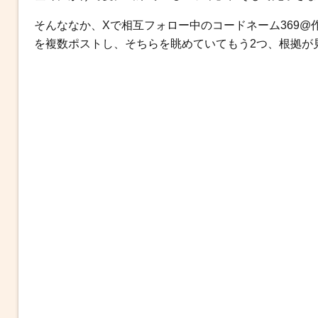
b
t
n
e
o
e
a
n
そんななか、Xで相互フォロー中のコードネーム369@
o
r
g
を複数ポストし、そちらを眺めていてもう2つ、根拠が
k
e
r