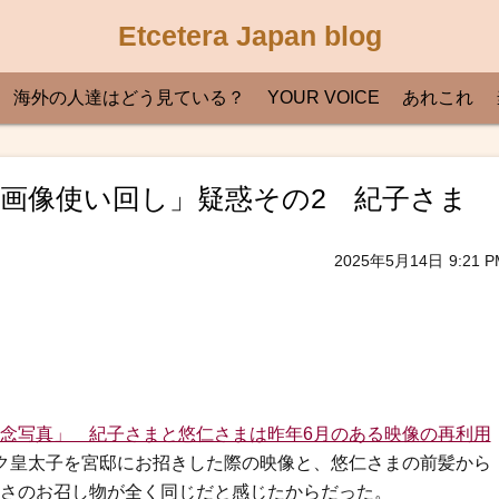
Etcetera Japan blog
海外の人達はどう見ている？
YOUR VOICE
あれこれ
画像使い回し」疑惑その2 紀子さま
2025年5月14日
9:21 P
念写真」 紀子さまと悠仁さまは昨年6月のある映像の再利用
ク皇太子を宮邸にお招きした際の映像と、悠仁さまの前髪から
さのお召し物が全く同じだと感じたからだった。