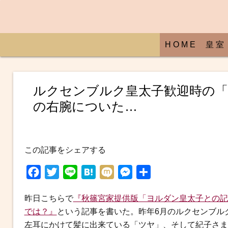
H O M E
皇 室
ルクセンブルク皇太子歓迎時の「
の右腕についた…
この記事をシェアする
F
T
L
H
M
M
共
a
w
i
a
i
e
有
昨日こちらで
『秋篠宮家提供版「ヨルダン皇太子との記
c
i
n
t
x
s
では？』
という記事を書いた。昨年6月のルクセンブル
e
t
e
e
i
s
左耳にかけて髪に出来ている「ツヤ」、そして紀子さま