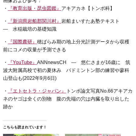
画像および参考：
・
『教育出版・昆虫図鑑』
アキアカネ【トンボ科】
・
『新潟県岩船郡関川村』
岩船まいすたあ塾テキスト
― 水稲栽培の基礎知識
・
『国際農研』
穂ばらみ期の地上分光計測データから収穫
前にコメの収量が予測できる
・
『YouTube』
ANNnewsCH ― 悠仁さまが16歳に 筑
波大附属高校で初の夏休み バドミントン部の練習や蓼科
山登山も(2022年9月6日)
・
『エトセトラ・ジャパン』
トンボ論文写真No.66アキアカ
ネのヤゴは全くの別物 腹の先端の穴は内臓を取り出した
跡か
こちらも読まれています！