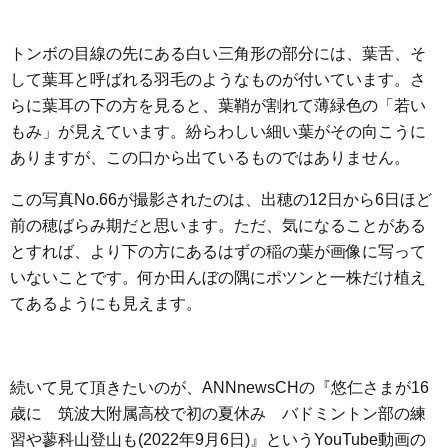
トンボの目線の先にある白い三角形の部分には、葉舌、そ
して葉耳と呼ばれる羽毛のようなものが付いています。さ
らに葉耳の下の方を見ると、葉鞘が割れて薄緑色の「若い
もみ」が見えています。紛らわしい細い葉がその向こうに
ありますが、この口から出ているものではありません。
この写真No.66が撮影されたのは、出穂の12日から6日ほど
前の穂ばらみ期だと思います。ただ、気になることがある
とすれば、より下の方にあるはずの稲の葉が画像に写って
いないことです。何か田んぼの隅にポツンと一株だけ植え
てあるようにも見えます。
続いて見て頂きたいのが、ANNnewsCHの『悠仁さまが16
歳に 筑波大附属高校で初の夏休み バドミントン部の練
習や蓼科山登山も(2022年9月6日)』というYouTube動画の