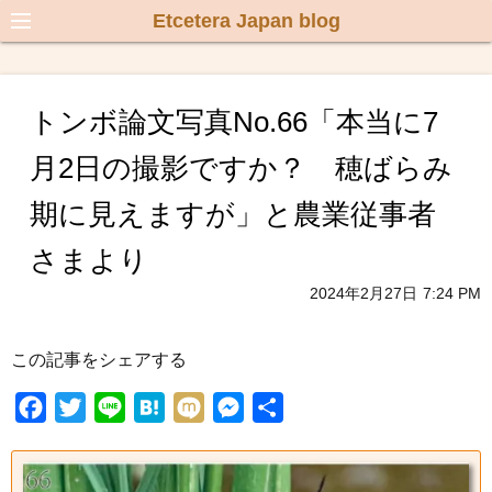
Etcetera Japan blog
トンボ論文写真No.66「本当に7
月2日の撮影ですか？ 穂ばらみ
期に見えますが」と農業従事者
さまより
2024年2月27日
7:24 PM
この記事をシェアする
F
T
L
H
M
M
共
a
w
i
a
i
e
有
c
i
n
t
x
s