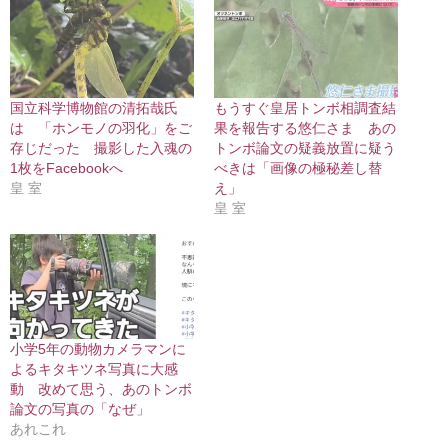
国立科学博物館の清拓哉氏
もうすぐ皇居トンボ相調査結
は 「ホンモノの羽化」をご
果を報告する悠仁さま あの
存じだった 撮影した入魂の
トンボ論文の疑義放置に疑う
1枚をFacebookへ
べきは「画像の極秘差し替
皇 室
え」
皇 室
小学5年の動物カメラマンに
よるキタキツネ写真に大感
動 改めて思う、あのトンボ
論文の写真の「なぜ」
あれこれ