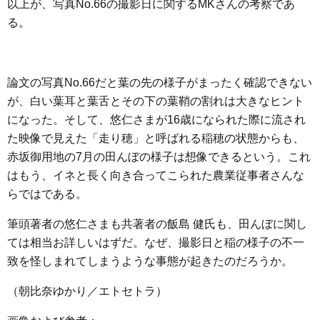
以上が、写真No.66の撮影日に関するMKさんの考察であ
る。
論文の写真No.66だと葉の先の様子がまったく確認できない
が、白い葉耳と葉舌とその下の葉鞘の割れは大きなヒント
になった。そして、悠仁さまが16歳になられた際に流され
た映像で見えた「走り穂」と呼ばれる稲穂の状態からも、
赤坂御用地の7月の田んぼの様子は想像できるという。これ
はもう、イネと長く向き合ってこられた農業従事者さんな
らではである。
筆頭著者の悠仁さまも共著者の飯島 健氏も、田んぼに関し
ては相当お詳しいはずだ。なぜ、撮影日と稲の様子の不一
致を怪しまれてしまうような事態が起きたのだろうか。
（朝比奈ゆかり／エトセトラ）