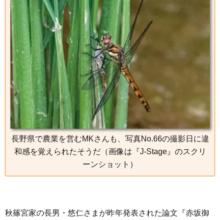
e
t
e
e
i
s
b
t
n
e
o
e
a
n
o
r
g
k
e
r
長野県で農業を営むMKさんも、写真No.66の撮影日に違
和感を覚えられたそうだ（画像は『J-Stage』のスクリ
ーンショット）
秋篠宮家の長男・悠仁さまが昨年発表された論文『赤坂御