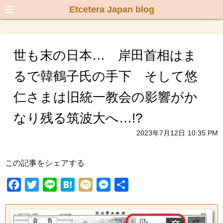
Etcetera Japan blog
世も末の日本… 岸田首相はま
るで韓鶴子氏の手下 そして悠
仁さまは旧統一教会の影響がか
なり残る筑波大へ…!?
2023年7月12日
10:35 PM
この記事をシェアする
F
T
L
H
M
M
共
a
w
i
a
i
e
有
c
i
n
t
x
s