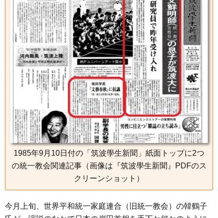
e
t
e
e
i
s
b
t
n
e
o
e
a
n
o
r
g
k
e
r
1985年9月10日付の「筑波學生新聞」紙面トップに2つ
の統一教会関連記事（画像は『筑波學生新聞』PDFのス
クリーンショット）
今月上旬、世界平和統一家庭連合（旧統一教会）の韓鶴子