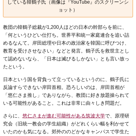
している韓鶴子氏（画像は『YouTube』のスクリーンシ
ョット）
教団の韓鶴子総裁が1,200人ほどの日本の幹部らを前に、
「何というひどい仕打ち。世界平和統一家庭連合を追い詰
めるなんて。岸田総理や日本の政治家を韓国に呼びつけ、
教育を受けさせなさい」などと発言。鶴子氏を救世主とし
て認めないなら、「日本は滅びるしかない」とも言い放っ
たという。
日本という国を背負って立っているというのに、鶴子氏に
反論すらできない岸田首相。恐ろしいのは、岸田首相が
「悠仁さま推し」でありながら、教団に好き放題操られて
いる可能性があること。これは非常に由々しき問題だ。
さらに、
悠仁さまが進む可能性がある筑波大学
で、原理研
究会（旧統一教会の学生組織）がどれくらい幅を利かせて
いたのかも気になる。郊外ののどかなキャンパスで学生た