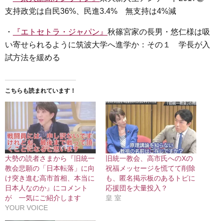
支持政党は自民36%、民進3.4% 無支持は4%減
・
『エトセトラ・ジャパン』
秋篠宮家の長男・悠仁様は吸
い寄せられるように筑波大学へ進学か：その１ 学長が入
試方法を緩める
こちらも読まれています！
大勢の読者さまから『旧統一
旧統一教会、高市氏へのXの
教会悲願の「日本転落」に向
祝福メッセージを慌てて削除
け突き進む高市首相、本当に
も、匿名掲示板のあるトピに
日本人なのか』にコメント
応援団を大量投入？
が 一気にご紹介します
皇 室
YOUR VOICE