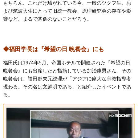
もちろん、これだけ騒がれている今、一般のツクフ生、お
よび筑波大生にとって旧統一教会、原理研究会の存在や影
響など、まるで関係のないことだろう。
◆福田学長は『希望の日 晩餐会』にも
福田氏は1974年5月、帝国ホテルで開催された『希望の日
晩餐会』にも出席したと指摘している加治康男さん。その
晩餐会は、福田赳夫元総理が「アジアに偉大な宗教指導者
現わる。その名は文鮮明である」と紹介したイベントであ
る。