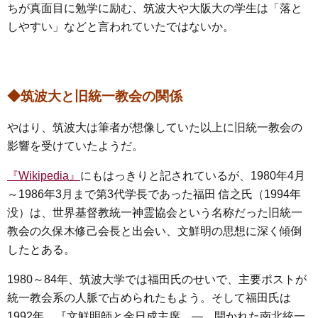
ちが真面目に勉学に励む、筑波大や大阪大の学生は「落と
しやすい」などと言われていたではないか。
◆筑波大と旧統一教会の関係
やはり、筑波大は筆者が想像していた以上に旧統一教会の
影響を受けていたようだ。
『Wikipedia』
にもはっきりと記されているが、1980年4月
～1986年3月まで第3代学長であった福田 信之氏（1994年
没）は、世界基督教統一神霊協会という名称だった旧統一
教会の久保木修己会長と出会い、文鮮明の思想に深く傾倒
したとある。
1980～84年、筑波大学では福田氏のせいで、主要ポストが
統一教会系の人脈で占められたもよう。そして福田氏は
1992年、『文鮮明師と金日成主席 ― 開かれた南北統一