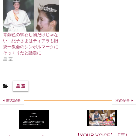
青銅色の御召し物だけじゃな
い 紀子さまはティアラも旧
統一教会のシンボルマークに
そっくりだと話題に
皇 室
皇 室
前の記事
次の記事
【YOUR VOICE】「悪し