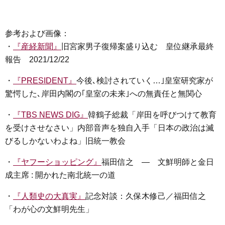
参考および画像：
・
『産経新聞』
旧宮家男子復帰案盛り込む 皇位継承最終
報告 2021/12/22
・
『PRESIDENT』
今後､検討されていく…｣皇室研究家が
驚愕した､岸田内閣の｢皇室の未来｣への無責任と無関心
・
『TBS NEWS DIG』
韓鶴子総裁「岸田を呼びつけて教育
を受けさせなさい」内部音声を独自入手「日本の政治は滅
びるしかないわよね」旧統一教会
・
『ヤフーショッピング』
福田信之 ― 文鮮明師と金日
成主席 : 開かれた南北統一の道
・
『人類史の大真実』
記念対談：久保木修己／福田信之
「わが心の文鮮明先生」