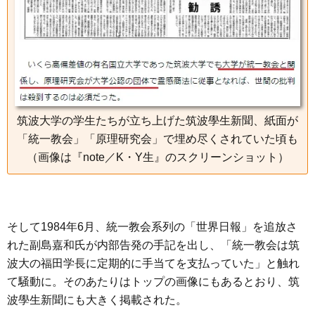
筑波大学の学生たちが立ち上げた筑波學生新聞、紙面が
「統一教会」「原理研究会」で埋め尽くされていた頃も
（画像は『note／K・Y生』のスクリーンショット）
そして1984年6月、統一教会系列の「世界日報」を追放さ
れた副島嘉和氏が内部告発の手記を出し、「統一教会は筑
波大の福田学長に定期的に手当てを支払っていた」と触れ
て騒動に。そのあたりはトップの画像にもあるとおり、筑
波學生新聞にも大きく掲載された。