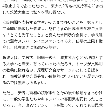
4割止まりであっただけに、東大の2倍もの支持率を叩き出
した筑波大生には驚きを隠し得ない。
安倍内閣を支持する学生がそこまで多いことを、嬉々とし
て新聞に掲載した筑波大。悠仁さまの附属高等学校ご入学
を「とても光栄なこと」と喜んだ永田恭介会長は、学長選
では選考メンバーをイエスマンでそろえ、任期の上限も撤
廃し、現在まさに無敵の状態だ。
筑波大は、文教族、旧統一教会、勝共連合などが理想とす
る大学へと着実に育っていったのだろう。トップが文鮮明
の教義に惚れ込み、原理研究会がサークルとして公認さ
れ、布教活動や会員募集が積極的に行われていた歴史があ
るのでは無理もあるまい。
ただし、安倍元首相の銃撃事件とその後の騒動をきっかけ
に、一般の学生たちやキャンパスの雰囲気も変わったこと
だろう。今、改めてアンケートを取って、それでも自民党