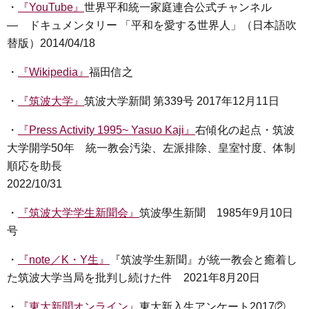
・
『YouTube』
世界平和統一家庭連合公式チャンネル
― ドキュメンタリー 「平和を愛する世界人」（日本語吹
替版）2014/04/18
・
『Wikipedia』
福田信之
・
『筑波大学』
筑波大学新聞 第339号 2017年12月11日
・
『Press Activity 1995~ Yasuo Kaji』
右傾化の起点・筑波
大学開学50年 統一教会汚染、左派排除、皇室忖度、体制
順応を助長
2022/10/31
・
『筑波大学学生新聞会』
筑波學生新聞 1985年9月10日
号
・
『note／K・Y生』
『筑波学生新聞』が統一教会と癒着し
た筑波大学当局を批判し続けた件 2021年8月20日
・
『東大新聞オンライン』
東大新入生アンケート2017②