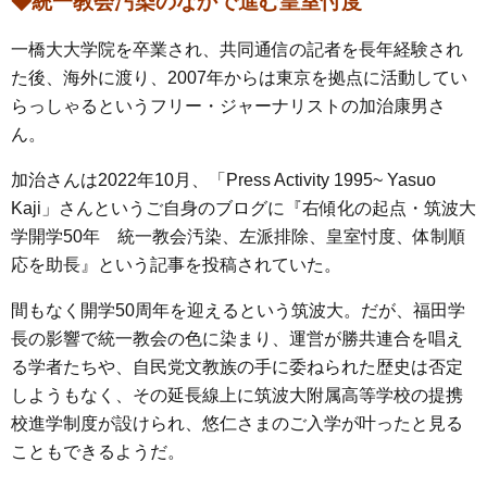
◆統一教会汚染のなかで進む皇室忖度
一橋大大学院を卒業され、共同通信の記者を長年経験され
た後、海外に渡り、2007年からは東京を拠点に活動してい
らっしゃるというフリー・ジャーナリストの加治康男さ
ん。
加治さんは2022年10月、「Press Activity 1995~ Yasuo
Kaji」さんというご自身のブログに『右傾化の起点・筑波大
学開学50年 統一教会汚染、左派排除、皇室忖度、体制順
応を助長』という記事を投稿されていた。
間もなく開学50周年を迎えるという筑波大。だが、福田学
長の影響で統一教会の色に染まり、運営が勝共連合を唱え
る学者たちや、自民党文教族の手に委ねられた歴史は否定
しようもなく、その延長線上に筑波大附属高等学校の提携
校進学制度が設けられ、悠仁さまのご入学が叶ったと見る
こともできるようだ。