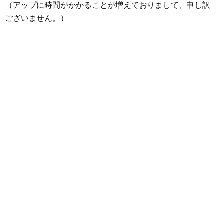
o
r
g
（アップに時間がかかることが増えておりまして、申し訳
k
e
ございません。）
r