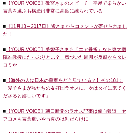
■
【YOUR VOICE】敬宮さまのスピーチ、平易で柔らかい
言葉を選ぶも構造は非常に高度に練られている
■
《11月18～2017日》皆さまからコメントが寄せられまし
た！
■
【YOUR VOICE】美智子さまも「エア骨折」なら東大病
院准教授にたっぷりと…？ 気づいた周囲が反感からタレ
コミか
■
【海外の人は日本の皇室をどう見ている？】その181：
「愛子さまが私たちの友好国ラオスに。次はタイに来てく
ださると嬉しいです」
■
【YOUR VOICE】朝日新聞のラオス記事は偏向報道 ヤ
フコメも言葉遣いや写真の批判だらけに