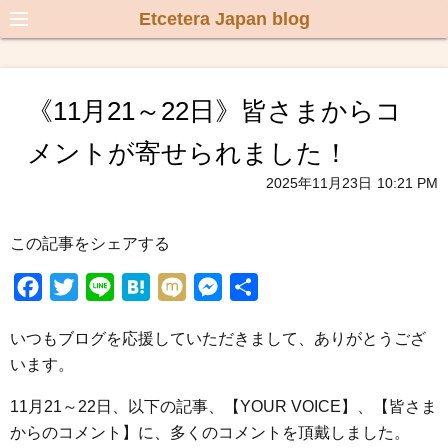
Etcetera Japan blog
《11月21～22日》皆さまからコ
メントが寄せられました！
2025年11月23日
10:21 PM
この記事をシェアする
F
T
L
H
M
M
共
a
w
i
a
i
e
有
いつもブログを応援していただきまして、ありがとうござ
c
i
n
t
x
s
います。
e
t
e
e
i
s
b
t
n
e
11月21～22日、以下の記事、【YOUR VOICE】、【皆さま
o
e
a
n
からのコメント】に、多くのコメントを頂戴しました。