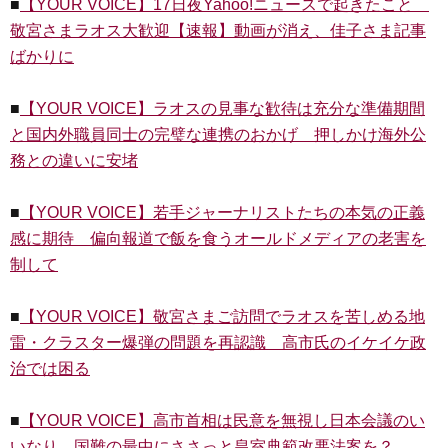
■
【YOUR VOICE】17日夜Yahoo!ニュースで起きたこと
敬宮さまラオス大歓迎【速報】動画が消え、佳子さま記事
ばかりに
■
【YOUR VOICE】ラオスの見事な歓待は充分な準備期間
と国内外職員同士の完璧な連携のおかげ 押しかけ海外公
務との違いに安堵
■
【YOUR VOICE】若手ジャーナリストたちの本気の正義
感に期待 偏向報道で飯を食うオールドメディアの老害を
制して
■
【YOUR VOICE】敬宮さまご訪問でラオスを苦しめる地
雷・クラスター爆弾の問題を再認識 高市氏のイケイケ政
治では困る
■
【YOUR VOICE】高市首相は民意を無視し日本会議のい
いなり 国難の最中にささっと皇室典範改悪法案を？