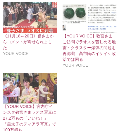
《11月18～20日》皆さまか
【YOUR VOICE】敬宮さま
らコメントが寄せられまし
ご訪問でラオスを苦しめる地
た！
雷・クラスター爆弾の問題を
YOUR VOICE
再認識 高市氏のイケイケ政
治では困る
YOUR VOICE
【YOUR VOICE】宮内庁イ
ンスタ敬宮さまラオス写真に
27.2万もの「いいね！」
「皇太子のティアラ写真」で
100万超も