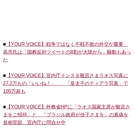
■
【YOUR VOICE】戦争ではなく不戦不敗の外交が重要
高市氏は「国葬反対ツイートの8割が大陸から」騒動もあっ
た
■
【YOUR VOICE】宮内庁インスタ敬宮さまラオス写真に
27.2万もの「いいね！」 「皇太子のティアラ写真」で
100万超も
■
【YOUR VOICE】外務省HPに「ラオス国家主席が敬宮さ
まをご招待」と 「ブラジル政府が佳子さまを」の真偽を
首相官邸、宮内庁に問合せ中