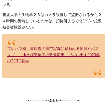
レる。
筑波大学の生物群２Ｂはカメラ設置して盗撮されるから２
４時間の警備しているのかな。招待所まるで北◯◯の拉致
被害者施設みたい。
プレハブ棟工事現場の航空写真に疑われる便器やバス
タブ 「排水構造物工の数量変更」で思い出す2023年
のTOTO見学
••┈┈┈┈••✼✼✼••┈┈┈┈••