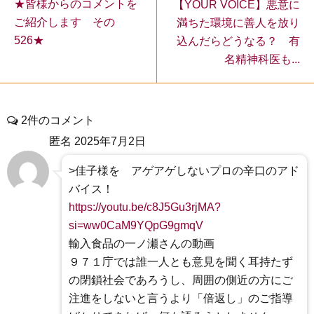
★皆様からのコメントを
【YOUR VOICE】悪意に
ご紹介します その
満ちた環境に善人を放り
526★
込んだらどうなる？ 有
名精神科医も...
2件のコメント
匿名
2025年7月2日
>佳子様を アゲアゲしないプロの辛口のアド
バイス！
https://youtu.be/c8J5Gu3rjMA?
si=ww0CaM9YQpG9gmqV
輸入食品の一ノ瀬さんの動画
９７１庁では誰一人とも意見を聞く耳持たず
の閉鎖社会であろうし、周囲の側近の方にご
注進をしないと言うより「倍返し」のご指導