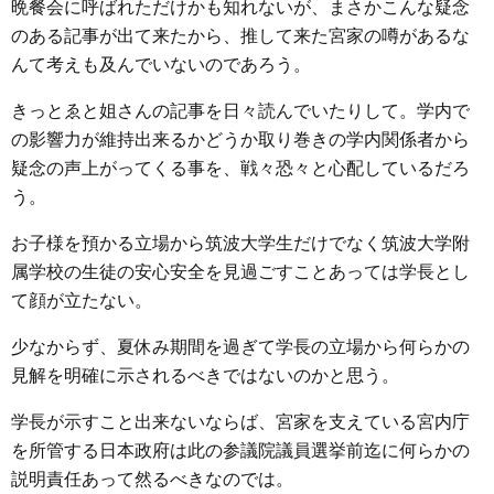
晩餐会に呼ばれただけかも知れないが、まさかこんな疑念
のある記事が出て来たから、推して来た宮家の噂があるな
んて考えも及んでいないのであろう。
きっとゑと姐さんの記事を日々読んでいたりして。学内で
の影響力が維持出来るかどうか取り巻きの学内関係者から
疑念の声上がってくる事を、戦々恐々と心配しているだろ
う。
お子様を預かる立場から筑波大学生だけでなく筑波大学附
属学校の生徒の安心安全を見過ごすことあっては学長とし
て顔が立たない。
少なからず、夏休み期間を過ぎて学長の立場から何らかの
見解を明確に示されるべきではないのかと思う。
学長が示すこと出来ないならば、宮家を支えている宮内庁
を所管する日本政府は此の参議院議員選挙前迄に何らかの
説明責任あって然るべきなのでは。