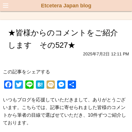
Etcetera Japan blog
★皆様からのコメントをご紹介
します その527★
2025年7月2日
12:11 PM
この記事をシェアする
F
T
L
H
M
M
共
a
w
i
a
i
e
有
いつもブログを応援していただきまして、ありがとうござ
c
i
n
t
x
s
います。こちらでは、記事に寄せられました皆様のコメン
e
t
e
e
i
s
トから筆者の目線で選ばせていただき、10件ずつご紹介し
b
t
n
e
ております。
o
e
a
n