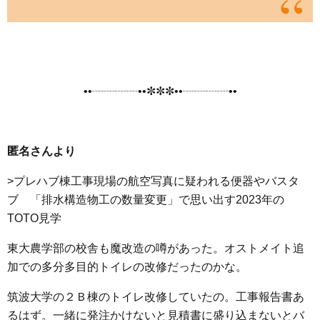
••┈┈┈┈••✼✼✼••┈┈┈┈••
匿名さんより
>プレハブ棟工事現場の航空写真に疑われる便器やバスタ
ブ 「排水構造物工の数量変更」で思い出す2023年の
TOTO見学
東大農学部の校舎も魔改造の噂があった。オストメイト追
加での多分多目的トイレの改修だったのかな。
筑波大学の２Ｂ棟のトイレ改修していたの。工事報告書あ
るはず。一緒に発注かけないと見積書に盛り込まないとバ