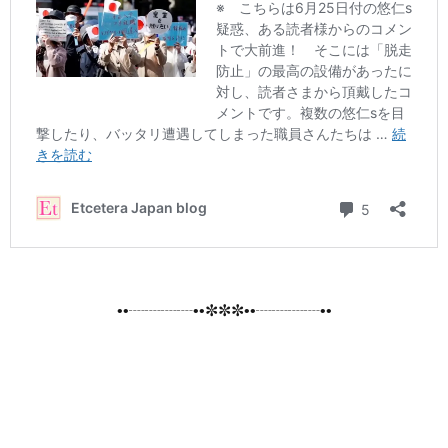
••┈┈┈┈••✼✼✼••┈┈┈┈••