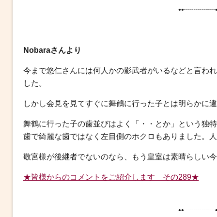
••┈┈┈┈•
Nobaraさんより
今まで悠仁さんには何人かの影武者がいるなどと言われ
した。
しかし会見を見てすぐに舞鶴に行った子とは明らかに違
舞鶴に行った子の歯並びはよく「・・とか」という独特
歯で綺麗な歯ではなく左目側のホクロもありました。人
敬宮様が後継者でないのなら、もう皇室は素晴らしい今
★皆様からのコメントをご紹介します その289★
••┈┈┈┈•