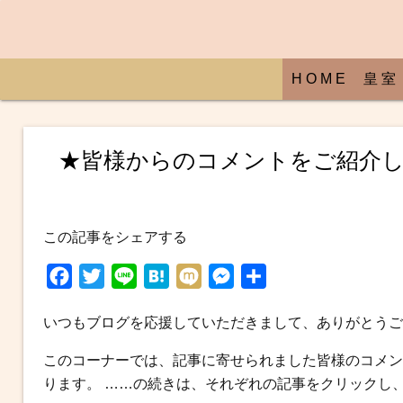
H O M E
皇 室
★皆様からのコメントをご紹介し
この記事をシェアする
F
T
L
H
M
M
共
a
w
i
a
i
e
有
いつもブログを応援していただきまして、ありがとうご
c
i
n
t
x
s
e
t
e
e
i
s
このコーナーでは、記事に寄せられました皆様のコメン
b
t
n
e
ります。 ……の続きは、それぞれの記事をクリックし
o
e
a
n