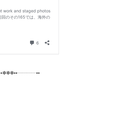
•✼✼✼••┈┈┈┈••