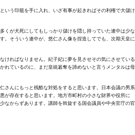
という印籠を手に入れ、いざ有事が起きればその利権で大儲け
多くが犬死にしてもしっかり儲けを隠し持っていた連中は少な
す。そういう連中が、悠仁さん像を捏造してでも、次期天皇に
なければなりません。紀子妃に夢を見させその気にさせている
かれているのに、まだ皇統簒奪を諦めないと言うメンタルは母
仁さんにもっと残酷な対処をすると思います。日本会議の男系
悪が存在すると思います。地方市町村の小さな財界や役所に
少なからずあります。講師を斡旋する国会議員や中央官庁の官