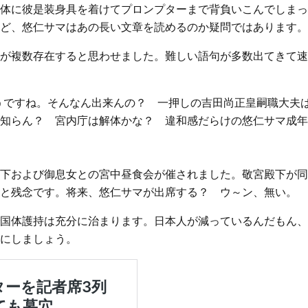
体に彼是装身具を着けてプロンプターまで背負いこんでしまっ
ど、悠仁サマはあの長い文章を読めるのか疑問ではあります。
が複数存在すると思わせました。難しい語句が多数出てきて速
たそうですね。そんなん出来んの？ 一押しの吉田尚正皇嗣職大夫
知らん？ 宮内庁は解体かな？ 違和感だらけの悠仁サマ成年
下および御息女との宮中昼食会が催されました。敬宮殿下が同
と残念です。将来、悠仁サマが出席する？ ウ～ン、無い。
国体護持は充分に治まります。日本人が減っているんだもん、
にしましょう。