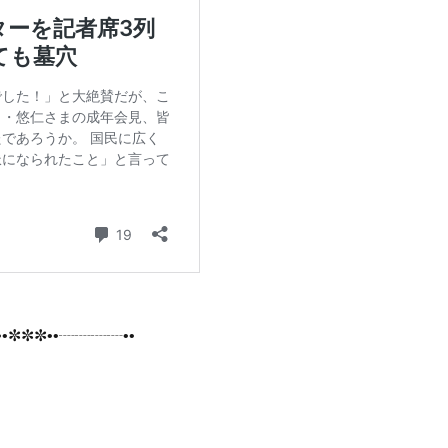
•✼✼✼••┈┈┈┈••