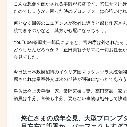
こんな想像を働かされる事態が異常です。悠仁サマは身
たのでしょうか。困った時のプロンプターは心強いけれ
何となく回答のニュアンスが微妙に違うと感じ作家さん
読できるのかなと、其方が心配になっちゃう。
YouTuber篠原丈一郎氏によると、宮内庁は外され
どうしたんだろうか？ 正田美智子サマに一切お任せか
会見でした。
今日は日本政府招待のイタリア国マッタレッラ大統領閣
席されれば皇室外交は次の期待が明確になったであろう
皇族は今上天皇御一家、常陸宮御夫妻、高円宮御一家で
議員は半分、官僚も半分、要らない事物は処分して快適