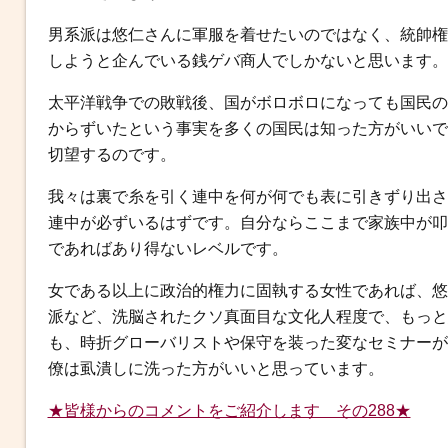
男系派は悠仁さんに軍服を着せたいのではなく、統帥権
しようと企んでいる銭ゲバ商人でしかないと思います。
太平洋戦争での敗戦後、国がボロボロになっても国民の
からずいたという事実を多くの国民は知った方がいいで
切望するのです。
我々は裏で糸を引く連中を何が何でも表に引きずり出さ
連中が必ずいるはずです。自分ならここまで家族中が叩
であればあり得ないレベルです。
女である以上に政治的権力に固執する女性であれば、悠
派など、洗脳されたクソ真面目な文化人程度で、もっと
も、時折グローバリストや保守を装った変なセミナーが
僚は虱潰しに洗った方がいいと思っています。
★皆様からのコメントをご紹介します その288★