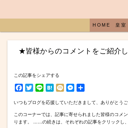
H O M E
皇 室
★皆様からのコメントをご紹介し
この記事をシェアする
F
T
L
H
M
M
共
a
w
i
a
i
e
有
いつもブログを応援していただきまして、ありがとうご
c
i
n
t
x
s
e
t
e
e
i
s
このコーナーでは、記事に寄せられました皆様のコメン
b
t
n
e
ります。 ……の続きは、それぞれの記事をクリックし
o
e
a
n