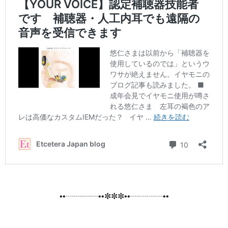
••┈┈┈┈••✼✼✼••┈┈┈┈••