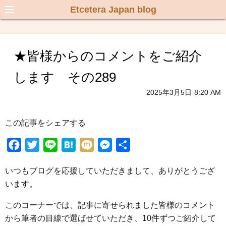
Etcetera Japan blog
★皆様からのコメントをご紹介
します その289
2025年3月5日
8:20 AM
この記事をシェアする
F
T
L
H
M
M
共
a
w
i
a
i
e
有
いつもブログを応援していただきまして、ありがとうござ
c
i
n
t
x
s
います。
e
t
e
e
i
s
b
t
n
e
このコーナーでは、記事に寄せられました皆様のコメント
o
e
a
n
から筆者の目線で選ばせていただき、10件ずつご紹介して