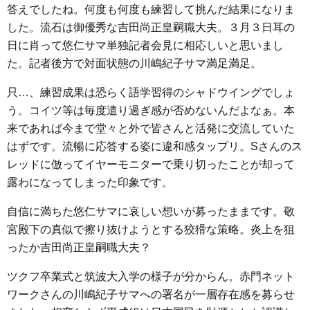
答えでしたね。何度も何度も練習して挑んだ結果になりま
した。流石は御優秀な吉田尚正皇嗣職大夫。３月３日耳の
日に肖って悠仁サマ単独記者会見に相応しいと思いまし
た。記者後方で対面状態の川嶋紀子サマ満足満足。
只…、練習成果は恐らく語学習得のシャドウイングでしょ
う。コイツ等は毎度遣り過ぎ感が否めないんだよなぁ。本
来であれば今まで堂々と外で皆さんと活発に交流していた
はずです。流暢に応答する姿に違和感タップリ。Sさんのス
レッドに倣ってイヤーモニターで乗り切ったことが却って
露わになってしまった印象です。
自信に満ちた悠仁サマに哀しい想いが募ったままです。敬
宮殿下の真似で擦り抜けようとする狡猾な策略。炎上を狙
ったか吉田尚正皇嗣職大夫？
ツクフ卒業式と筑波大入学の様子が分からん。赤門ネット
ワークさんの川嶋紀子サマへの署名が一層存在感を募らせ