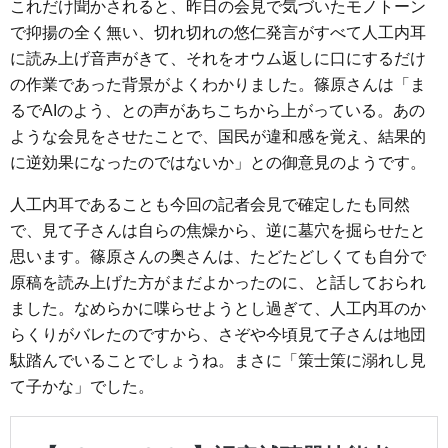
これだけ聞かされると、昨日の会見で気づいたモノトーン
で抑揚の全く無い、切れ切れの悠仁発言がすべて人工内耳
に読み上げ音声がきて、それをオウム返しに口にするだけ
の作業であった背景がよくわかりました。篠原さんは「ま
るでAIのよう、との声があちこちから上がっている。あの
ような会見をさせたことで、国民が違和感を覚え、結果的
に逆効果になったのではないか」との御意見のようです。
人工内耳であることも今回の記者会見で確定したも同然
で、見て子さんは自らの焦燥から、逆に墓穴を掘らせたと
思います。篠原さんの奥さんは、たどたどしくても自分で
原稿を読み上げた方がまだよかったのに、と話しておられ
ました。なめらかに喋らせようとし過ぎて、人工内耳のか
らくりがバレたのですから、さぞや今頃見て子さんは地団
駄踏んでいることでしょうね。まさに「策士策に溺れし見
て子かな」でした。