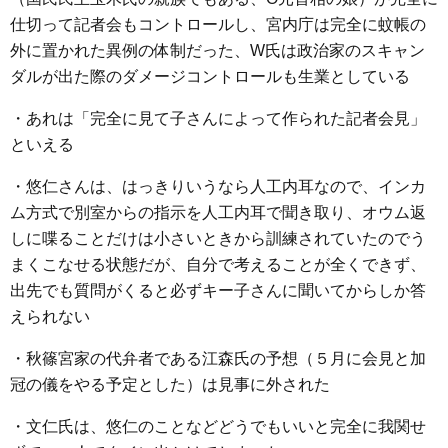
仕切って記者会もコントロールし、宮内庁は完全に蚊帳の
外に置かれた異例の体制だった、W氏は政治家のスキャン
ダルが出た際のダメージコントロールも生業としている
・あれは「完全に見て子さんによって作られた記者会見」
といえる
・悠仁さんは、はっきりいうなら人工内耳なので、インカ
ム方式で別室からの指示を人工内耳で聞き取り、オウム返
しに喋ることだけは小さいときから訓練されていたのでう
まくこなせる状態だが、自分で考えることが全くできず、
出先でも質問がくると必ずキー子さんに聞いてからしか答
えられない
・秋篠宮家の代弁者である江森氏の予想（５月に会見と加
冠の儀をやる予定とした）は見事に外された
・文仁氏は、悠仁のことなどどうでもいいと完全に我関せ