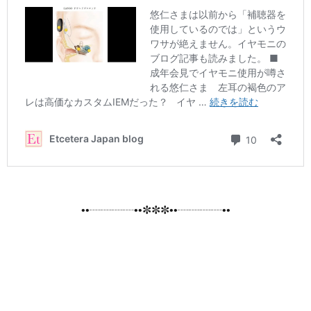
••┈┈┈┈••✼✼✼••┈┈┈┈••