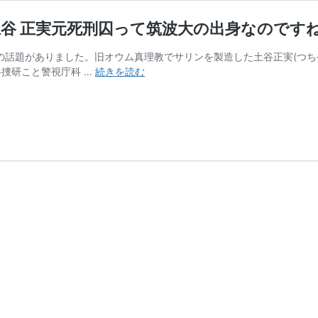
・土谷 正実元死刑囚って筑波大の出身なのです
の話題がありました。旧オウム真理教でサリンを製造した土谷正実(つち
【YOUR
科捜研こと警視庁科 …
続きを読む
VOICE】
元
オ
ウ
ム
真
理
教
幹
部・
土
谷
正
実
元
死