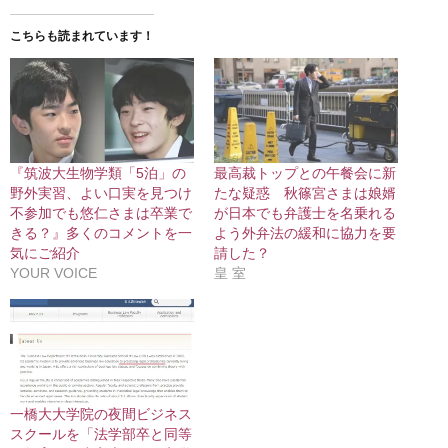
こちらも読まれています！
『筑波大生物学類「5泊」の
最高裁トップとの午餐会に新
野外実習、よい口実を見つけ
たな疑惑 秋篠宮さまは娘婿
不参加でも悠仁さまは卒業で
が日本でも弁護士を名乗れる
きる？』多くのコメントを一
よう外弁法の緩和に協力を要
気にご紹介
請した？
YOUR VOICE
皇 室
一橋大大学院の夜間ビジネス
スクールを「法学部卒と同等