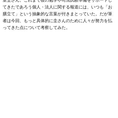
室圭さん。これまで彼の勉学や司法試験準備をサポートし
e
t
e
e
i
s
てきたであろう個人・法人に関する報道には、いつも「お
b
t
n
e
膳立て」という抽象的な言葉が付きまとっていた。だが筆
o
e
a
n
者は今回、もっと具体的に圭さんのために人々が努力を払
o
r
g
ってきた点について考察してみた。
k
e
r