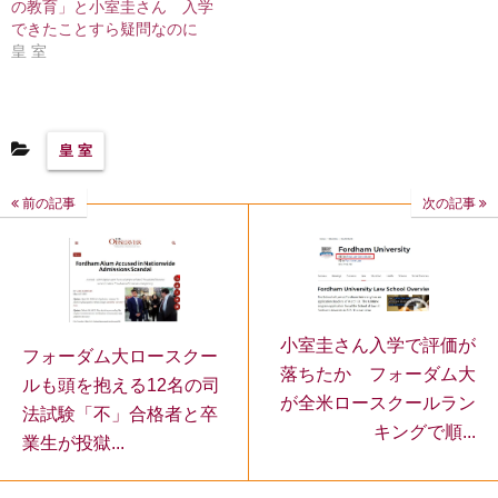
の教育」と小室圭さん 入学
できたことすら疑問なのに
皇 室
皇 室
前の記事
次の記事
小室圭さん入学で評価が
フォーダム大ロースクー
落ちたか フォーダム大
ルも頭を抱える12名の司
が全米ロースクールラン
法試験「不」合格者と卒
キングで順...
業生が投獄...