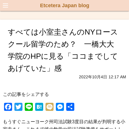
Etcetera Japan blog
すべては小室圭さんのNYロース
クール留学のため？ 一橋大大
学院のHPに見る「ココまでして
あげていた」感
2022年10月4日
12:17 AM
この記事をシェアする
F
T
L
H
M
M
共
a
w
i
a
i
e
有
もうすぐニューヨーク州司法試験3度目の結果が判明する小
c
i
n
t
x
s