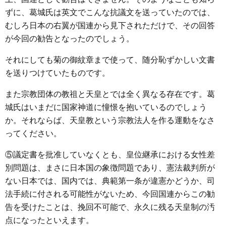
ずに、葛城氏は英文でこんな抗議文を送っていたのでは、
むしろ日本の右翼が国連から見下されただけで、その回答
が今回の勧告となったのでしょう。
それにしても菊の御紋章まで使って、随分恥ずかしい文書
を送りつけていたものです。
また宗教団体の教祖と天皇とでは全く異なる存在です。葛
城氏はいまだに国家神道に憧憬を抱いているのでしょう
か。それならば、天皇教という宗教法人を作る運動をなさ
ってください。
⑤議定書を批准していなくとも、皇位継承における女性差
別問題は、まさに日本国の象徴問題であり、憲法裁判所が
ない日本では、国内では、典範第一条が違憲かどうか、司
法手続に付される可能性がないため、今回国連からこの勧
告を受けたことは、挽回不可能で、永久に残る天皇制の汚
点になったといえます。