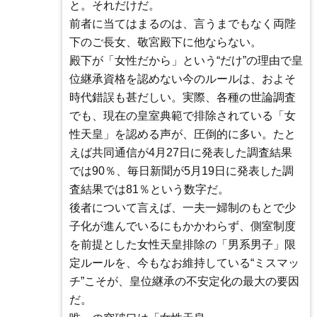
と。それだけだ。
前者に当てはまるのは、言うまでもなく両陛
下のご長女、敬宮殿下に他ならない。
殿下が「女性だから」という“だけ”の理由で皇
位継承資格を認めない今のルールは、およそ
時代錯誤も甚だしい。実際、各種の世論調査
でも、現在の皇室典範で排除されている「女
性天皇」を認める声が、圧倒的に多い。たと
えば共同通信が4月27日に発表した調査結果
では90％、毎日新聞が5月19日に発表した調
査結果では81％という数字だ。
後者について言えば、一夫一婦制のもとで少
子化が進んでいるにもかかわらず、側室制度
を前提とした女性天皇排除の「男系男子」限
定ルールを、今もなお維持している“ミスマッ
チ”こそが、皇位継承の不安定化の最大の要因
だ。