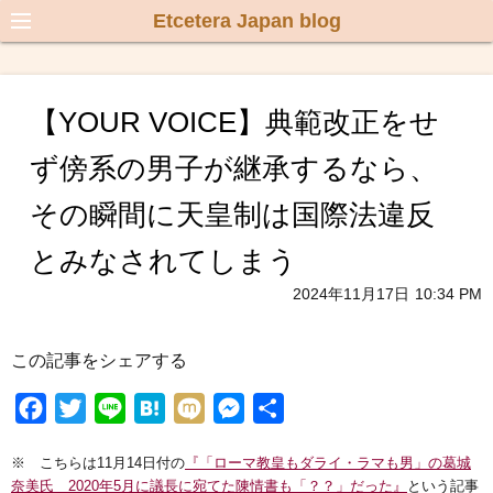
Etcetera Japan blog
【YOUR VOICE】典範改正をせ
ず傍系の男子が継承するなら、
その瞬間に天皇制は国際法違反
とみなされてしまう
2024年11月17日
10:34 PM
この記事をシェアする
F
T
L
H
M
M
共
a
w
i
a
i
e
有
※ こちらは11月14日付の
『「ローマ教皇もダライ・ラマも男」の葛城
c
i
n
t
x
s
奈美氏 2020年5月に議長に宛てた陳情書も「？？」だった』
という記事