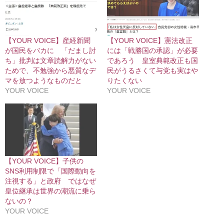
【YOUR VOICE】産経新聞
【YOUR VOICE】憲法改正
が国民をバカに 「だまし討
には「戦勝国の承認」が必要
ち」批判は文章読解力がない
であろう 皇室典範改正も国
ためで、不勉強から悪質なデ
民がうるさくて与党も実はや
マを放つようなものだと
りたくない
YOUR VOICE
YOUR VOICE
【YOUR VOICE】子供の
SNS利用制限で「国際動向を
注視する」と政府 ではなぜ
皇位継承は世界の潮流に乗ら
ないの？
YOUR VOICE