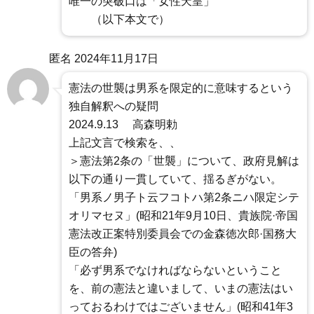
唯一の突破口は「女性天皇」
（以下本文で）
匿名
2024年11月17日
憲法の世襲は男系を限定的に意味するという
独自解釈への疑問
2024.9.13 高森明勅
上記文言で検索を、、
＞憲法第2条の「世襲」について、政府見解は
以下の通り一貫していて、揺るぎがない。
「男系ノ男子ト云フコトハ第2条ニハ限定シテ
オリマセヌ」(昭和21年9月10日、貴族院·帝国
憲法改正案特別委員会での金森徳次郎·国務大
臣の答弁)
「必ず男系でなければならないということ
を、前の憲法と違いまして、いまの憲法はい
っておるわけではございません」(昭和41年3