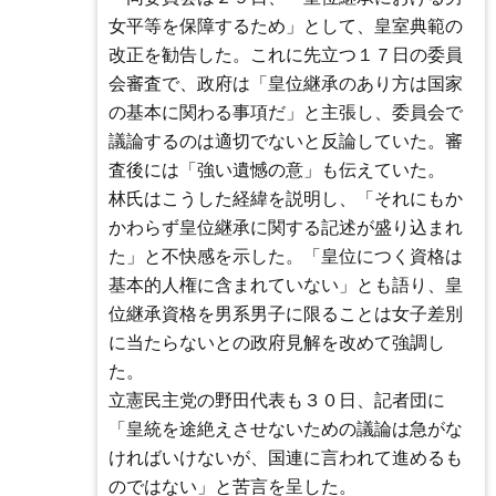
女平等を保障するため」として、皇室典範の
改正を勧告した。これに先立つ１７日の委員
会審査で、政府は「皇位継承のあり方は国家
の基本に関わる事項だ」と主張し、委員会で
議論するのは適切でないと反論していた。審
査後には「強い遺憾の意」も伝えていた。
林氏はこうした経緯を説明し、「それにもか
かわらず皇位継承に関する記述が盛り込まれ
た」と不快感を示した。「皇位につく資格は
基本的人権に含まれていない」とも語り、皇
位継承資格を男系男子に限ることは女子差別
に当たらないとの政府見解を改めて強調し
た。
立憲民主党の野田代表も３０日、記者団に
「皇統を途絶えさせないための議論は急がな
ければいけないが、国連に言われて進めるも
のではない」と苦言を呈した。