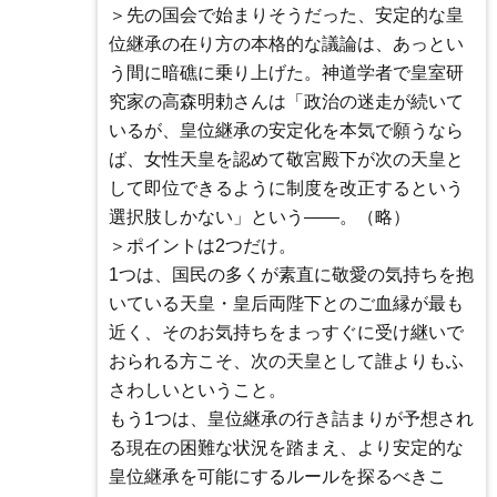
＞先の国会で始まりそうだった、安定的な皇
位継承の在り方の本格的な議論は、あっとい
う間に暗礁に乗り上げた。神道学者で皇室研
究家の高森明勅さんは「政治の迷走が続いて
いるが、皇位継承の安定化を本気で願うなら
ば、女性天皇を認めて敬宮殿下が次の天皇と
して即位できるように制度を改正するという
選択肢しかない」という――。（略）
＞ポイントは2つだけ。
1つは、国民の多くが素直に敬愛の気持ちを抱
いている天皇・皇后両陛下とのご血縁が最も
近く、そのお気持ちをまっすぐに受け継いで
おられる方こそ、次の天皇として誰よりもふ
さわしいということ。
もう1つは、皇位継承の行き詰まりが予想され
る現在の困難な状況を踏まえ、より安定的な
皇位継承を可能にするルールを探るべきこ