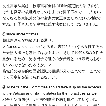
女性宮家法案は、秋篠宮家全員のDNA鑑定後の話ですが、
それも宮家の後継者がこのままでは男子不在で、一人もい
なくなる秋家以外の他の宮家の女王さまたちだけが対象で
すね。佳子さんまで皇室に残す法案にしてはなりません。
③since ancient times
朝比奈さんが指摘される通り、
＞ “since ancient times” とある。古代というなら女性であっ
た天照大御神を忘れてはなるまい。そして10代8名の女性天
皇がいるため、男系男子で継ぐのが伝統という表現もおか
しいのではないだろうか。＜
葛城氏の致命的な歴史認識の誤謬部分がこれです。これで
よく天皇制を論じられるな、と。
④To be fair, the Committee should take it up as the advices
to the Vatican and Islamic states for their practices as well.
バチカン市国が、女性差別撤廃条約を批准していない以
上、国連として勧告はできません。そのようなことも知ら