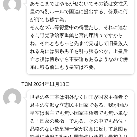
あそこまではゆるがせないでその後は女性天
皇の特別ルールで国連に提出する、傍系に何
が何でも移す為。
そんなズル等得意中の得意だし、それに連な
る与野党政治家重鎮と宮内庁諸々ですから
ね。それとももっと先まで見越して旧皇族入
れる為には男系男子を引っ張るのか。上皇后
亡き後は傍系すら不要論もあるようなので傍
系に移る前にもう皇室は不要。
TOM
2024年11月18日
世界の各王室は例外なく国王が国家主権者で
君主の立派な立憲民主国家である。我が国の
皇室は君主でも無い国家主権者でも無い単な
る「国家の象徴」である。その中でも品位・
品格のない偽皇族一家が民意に反して意図も
簡単に政府を動かし国費使い放題・学校入り