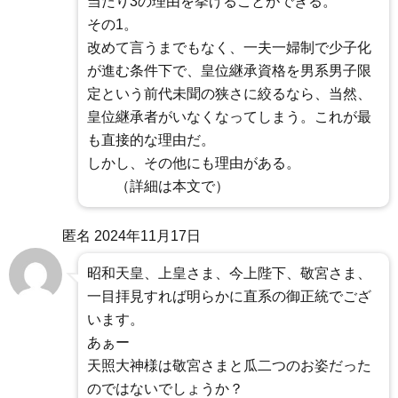
当たり3の理由を挙げることができる。
その1。
改めて言うまでもなく、一夫一婦制で少子化
が進む条件下で、皇位継承資格を男系男子限
定という前代未聞の狭さに絞るなら、当然、
皇位継承者がいなくなってしまう。これが最
も直接的な理由だ。
しかし、その他にも理由がある。
（詳細は本文で）
匿名
2024年11月17日
昭和天皇、上皇さま、今上陛下、敬宮さま、
一目拝見すれば明らかに直系の御正統でござ
います。
あぁー
天照大神様は敬宮さまと瓜二つのお姿だった
のではないでしょうか？