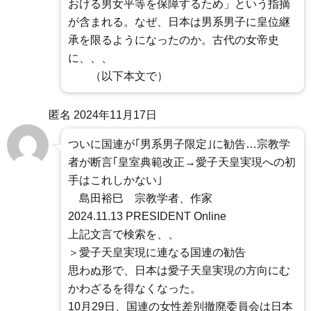
おける男女平等を保障するため」という指摘
が含まれる。なぜ、日本は男系男子に皇位継
承を限るようになったのか。古代の女帝史
に、、、
（以下本文で）
匿名
2024年11月17日
ついに国連が｢男系男子限定｣に勧告…宗教学
者が断言｢皇室典範改正→愛子天皇実現への初
手はこれしかない｣
島田裕巳 宗教学者、作家
2024.11.13 PRESIDENT Online
上記文言で検索を、、
＞愛子天皇実現に連なる国連の勧告
思わぬ形で、日本は愛子天皇実現の方向にむ
かわざるを得なくなった。
10月29日、国連の女性差別撤廃委員会は日本