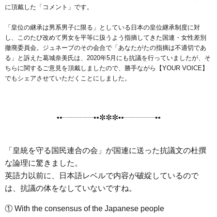
e
t
e
e
i
s
に頂戴した「コメント」です。
b
t
n
e
「皇位の継承は男系男子に限る」としている日本の皇位継承制度に対
o
e
a
n
し、このたび改めて男女を平等に扱うよう指摘してきた国連・女性差別
o
r
g
撤廃委員会。ジュネーブのその会合で「あなたがたの指摘は不適切であ
k
e
る」と訴えた葛城奈美氏は、2020年5月にも抗議を行っていましたが、そ
ちらに関するご意見を頂戴しましたので、勝手ながら【YOUR VOICE】
r
でもシェアさせていただくことにしました。
••┈┈┈┈••✼✼✼••┈┈┈┈••
「皇統を守る国民連合の会」が国連に送った抗議文の杜撰
な論理に驚きました。
英語力以前に、日本語レベルで内容が破綻しているので
は、抗議の体をなしていないですね。
① With the consensus of the Japanese people