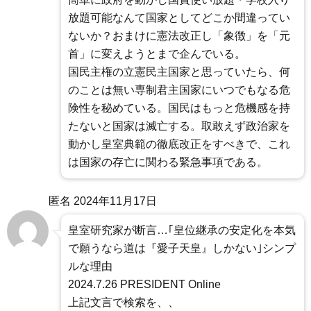
放題可能なんて国家としてどこか間違ってい
ないか？おまけに憲法改正し「象徴」を「元
首」に変えようとまで企んでいる。
国民主権の立憲民主国家と思っていたら、何
のことは無い専制君主国家にいつでもなる危
険性を秘めている。国民はもっと危機感を持
たないと国家は滅亡する。取敢えず政治家を
動かし皇室典範の徹底改正をすべきで、これ
は国家の存亡に関わる緊急事項である。
匿名
2024年11月17日
皇室研究家が断言…｢皇位継承の安定化を本気
で願うなら道は『愛子天皇』しかない｣シンプ
ルな理由
2024.7.26 PRESIDENT Online
上記文言で検索を、、