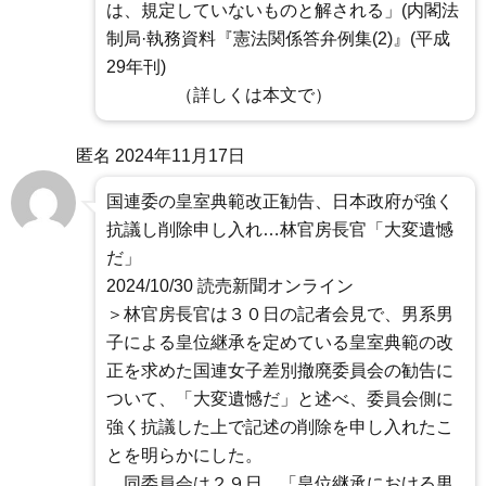
は、規定していないものと解される」(内閣法
制局·執務資料『憲法関係答弁例集(2)』(平成
29年刊)
（詳しくは本文で）
匿名
2024年11月17日
国連委の皇室典範改正勧告、日本政府が強く
抗議し削除申し入れ…林官房長官「大変遺憾
だ」
2024/10/30 読売新聞オンライン
＞林官房長官は３０日の記者会見で、男系男
子による皇位継承を定めている皇室典範の改
正を求めた国連女子差別撤廃委員会の勧告に
ついて、「大変遺憾だ」と述べ、委員会側に
強く抗議した上で記述の削除を申し入れたこ
とを明らかにした。
同委員会は２９日、「皇位継承における男