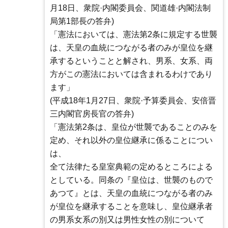
月18日、衆院·内閣委員会、関道雄·内閣法制
局第1部長の答弁)
「憲法においては、憲法第2条に規定する世襲
は、天皇の血統につながる者のみが皇位を継
承するということと解され、男系、女系、両
方がこの憲法においては含まれるわけであり
ます」
(平成18年1月27日、衆院·予算委員会、安倍晋
三内閣官房長官の答弁)
「憲法第2条は、皇位が世襲であることのみを
定め、それ以外の皇位継承に係ることについ
は、
全て法律たる皇室典範の定めるところによる
としている。同条の『皇位は、世襲のもので
あつて』とは、天皇の血統につながる者のみ
が皇位を継承することを意味し、皇位継承者
の男系女系の別又は男性女性の別について