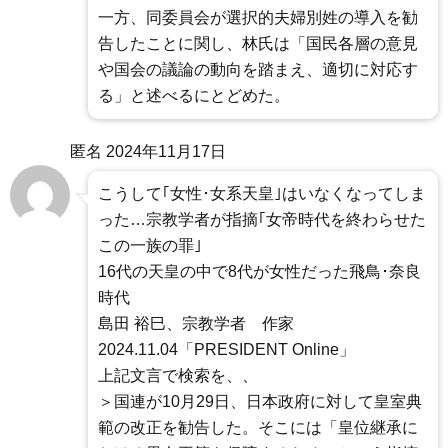
一方、同委員会が選択的夫婦別姓の導入を勧
告したことに関し、林氏は「国民各層の意見
や国会の議論の動向を踏まえ、適切に対応す
る」と述べるにとどめた。
匿名
2024年11月17日
こうして｢女性･女系天皇｣はいなくなってしま
った…宗教学者が指摘｢女帝時代を終わらせた
この一族の罪｣
16代の天皇の中で8代が女性だった飛鳥･奈良
時代
島田 裕巳、宗教学者 作家
2024.11.04「PRESIDENT Online」
上記文言で検索を、、
＞国連が10月29日、日本政府に対して皇室典
範の改正を勧告した。そこには「皇位継承に