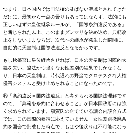
つまり、日本国内では司法権の及ばない聖域とされてきた
だけに、最初から一点の曇りもあってはならず、法的にも
正しいはずの皇位継承ルールが、「国際条約違反である」
と断じられた以上、このままダンマリを決め込め、典範改
正をしないままならば、次代への継承が発生した瞬間に、
自動的に天皇制は国際法違反となるからです。
もし秋篠宮に皇位継承させれば、日本の天皇制は国際的大
義を失い、違法かつ強引な女性差別の結果でしかなくな
り、日本の天皇制は、時代遅れの野蛮でグロテスクな人権
侵害システムと受け止められることになったのです。
⑥「条約違反＝国内法違反」と考えられる国際法理解です
ので、「典範を条約に合わせること」が日本国政府には強
く求められています。額賀氏の企てている議会内談合方式
では、この国際的要請に応えていません。女性差別撤廃条
約を国会で批准した時点で、もはや後戻りは不可能になっ