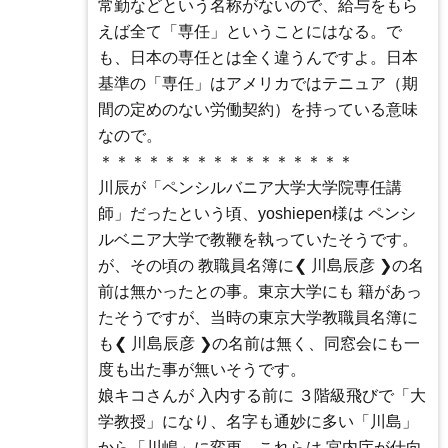
常勤などという名称がないので、給与をもら
えば全て「専任」ということにはなる。で
も、日本の専任とは全く違うんですよ。日本
基準の「専任」はアメリカではテニュア（期
間の定めのない労働契約）を持っている意味
なので。
＊＊＊＊＊＊＊＊＊＊＊＊＊＊＊＊
川辰が「ペンシルバニア大学大学院専任講
師」だったという頃、yoshiepen様は ペンシ
ルベニア大学で教鞭を執っていたそうです。
が、その頃の 教職員名簿に❮ 川島辰彦 ❯の名
前は無かったとの事。東京大学にも 籍があっ
たそうですが、当時の東京大学教職員名簿に
も❮ 川島辰彦 ❯の名前は無く、同窓会にも一
度も出た事が無いそうです。
娘キコさんが 入内する前に ３階級飛びで「大
学教授」になり、名字も通妙に多い「川島」
から「川嶋」に変更。これらは 宮内庁が仕向