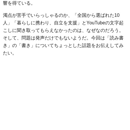
響を得ている。
o
e
a
n
o
r
g
濁点が苦手でいらっしゃるのか、「全国から選ばれた10
k
e
人」「暮らしに携わり、自立を支援」とYouTubeの文字起
こしに聞き取ってもらえなかったのは、なぜなのだろう。
r
そして、問題は発声だけでもないようだ。今回は「読み書
き」の「書き」についてちょっとした話題をお伝えしてみ
たい。