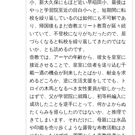
小、新大久保にもほど近い早稲田小、最後は
やっと学習院至近の目白小へと、短期間に転
校を繰り返しているのは如何にも不可解であ
り、帰国後もまだ壺教エリート教育が延々続
いていて、不登校になりがちだったので、居
づらくなると転校を繰り返してきたのではな
いか、とも読めるのです。
壺教では、アーヤの年齢から、彼女を皇室に
接近させることで、皇室に信者を送り込む千
載一遇の機会が到来したとばかり、献金を求
めるどころか、逆に生活支援をしてでも、ト
ロイの木馬となるべき女性要員が欲しかった
はずで、父が学習院に就職し、初等科編入に
成功したことを逆手にとって、何かよからぬ
たくらみを巡らしたのではないか、と推理で
きてしまいます。それだけに、母親には水晶
や印鑑を売り歩くような露骨な布教活動はさ