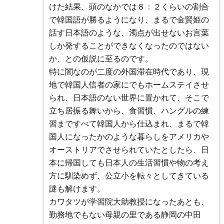
けた結果、頭のなかでは８：２くらいの割合
で韓国語が勝るようになり、まるで金賢姫の
話す日本語のような、濁点が出せないお言葉
しか発することができなくなったのではない
か、との仮説に至るのです。
特に闇なのが二度の外国滞在時代であり、現
地で韓国人信者の家にでもホームステイさせ
られ、日本語のない世界に置かれて、そこで
立ち居振る舞いから、食習慣、ハングルの練
習まですべて韓国人から仕込まれ、まるで韓
国人になったかのような暮らしをアメリカや
オーストリアでさせられていたとしたら、日
本に帰国しても日本人の生活習慣や物の考え
方に馴染めず、公立小を転々としてきている
謎も解けます。
カワタツが学習院大助教授になったあとも、
勤務地でもない母親の里である静岡の中田