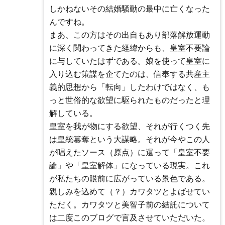
しかねないその結婚騒動の最中に亡くなった
んですね。
まあ、この方はその出自もあり部落解放運動
に深く関わってきた経緯からも、皇室不要論
に与していたはずである。娘を使って皇室に
入り込む策謀を企てたのは、信奉する共産主
義的思想から「転向」したわけではなく、も
っと世俗的な欲望に駆られたものだったと理
解している。
皇室を我が物にする欲望、それが行くつく先
は皇統簒奪という大謀略。それが今やこの人
が唱えたソース（原点）に還って「皇室不要
論」や「皇室解体」になっている現実。これ
が私たちの眼前に広がっている景色である。
親しみを込めて（？）カワタツとよばせてい
ただく。カワタツと美智子前の結託について
は二度このブログで言及させていただいた。