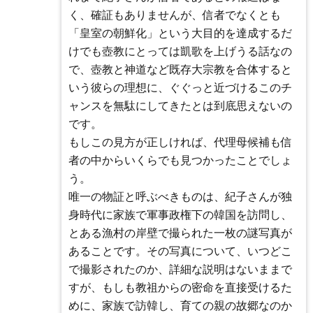
く、確証もありませんが、信者でなくとも
「皇室の朝鮮化」という大目的を達成するだ
けでも壺教にとっては凱歌を上げうる話なの
で、壺教と神道など既存大宗教を合体すると
いう彼らの理想に、ぐぐっと近づけるこのチ
ャンスを無駄にしてきたとは到底思えないの
です。
もしこの見方が正しければ、代理母候補も信
者の中からいくらでも見つかったことでしょ
う。
唯一の物証と呼ぶべきものは、紀子さんが独
身時代に家族で軍事政権下の韓国を訪問し、
とある漁村の岸壁で撮られた一枚の謎写真が
あることです。その写真について、いつどこ
で撮影されたのか、詳細な説明はないままで
すが、もしも教祖からの密命を直接受けるた
めに、家族で訪韓し、育ての親の故郷なのか