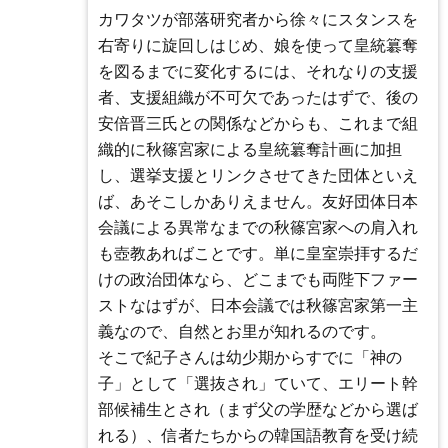
カワタツが部落研究者から徐々にスタンスを
右寄りに旋回しはじめ、娘を使って皇統簒奪
を図るまでに変化するには、それなりの支援
者、支援組織が不可欠であったはずで、後の
安倍晋三氏との関係などからも、これまで組
織的に秋篠宮家による皇統簒奪計画に加担
し、選挙支援とリンクさせてきた団体といえ
ば、あそこしかありえません。友好団体日本
会議による異常なまでの秋篠宮家への肩入れ
も壺教あればことです。単に皇室崇拝するだ
けの政治団体なら、どこまでも両陛下ファー
ストなはずが、日本会議では秋篠宮家第一主
義なので、自然とお里が知れるのです。
そこで紀子さんは幼少期からすでに「神の
子」として「選抜され」ていて、エリート幹
部候補生とされ（まず父の学歴などから選ば
れる）、信者たちからの韓国語教育を受け続