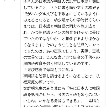
子さんの日本語が朝鮮人の話す日本語と類似
していること、さらに書き順や文字の格好ま
でがハングル文字を下敷きにしているように
みえるとなると、幼少期から中学時代くらい
までは、日本語と朝鮮語の両方を教え込ま
れ、かつ朝鮮語メインの教育をひそかに受け
ていたのではないか、と想像するよりほかな
くなります。そのようなことを組織的にやっ
てきたのは、あの壺教でしょう。実際、壺教
の世界では、こんな言い方で信者の子供への
韓国語教育を強く推奨しているのです。
「遊び感覚で母親も共に学ぶ
韓国語を勉強し話せるようになることは、祝
福家庭の願いです。
文鮮明先生のみ言葉にも「特に日本人に韓国
語を勉強させたら、各国の言語を習うのにい
いしね。いかなる発音もできる」、「素晴ら
しい内的心情圏の深みにおいても及ばないか