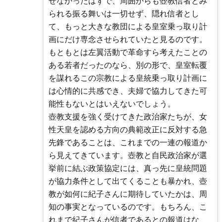
せなかったはずで、周囲からも壺教信者とみ
られる振る舞いは一切せず、隠れ信者とし
て、もっと大きな教団による皇室乗っ取り計
画にだけ専念させられていたと見るのです。
もともとは左翼活動で革命すら考えたことの
ある若者だったのなら、別の形で、皇室転覆
を謀れるこの宗教による皇統乗っ取り計画に
は心情的に共感でき、夫婦で協力してきた可
能性もないとはいえないでしょう。
壺教支援を強く受けてきた政治家たちが、女
性天皇を認める方向の典範改正に反対する急
先鋒であることは、これまでの一連の報道か
ら見えてきています。壺教と自民政治家が選
挙前に結ぶ政策協定には、真っ先に皇統問題
が協力条件として出てくることも暴かれ、壺
教が如何に紀子さんに期待していたかは、周
知の事実となっているのです。もちろん、こ
れまで紀子さんが信者であるとの報道はな