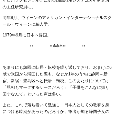
イヒ州ラクセンブルクにある国際応用システム分析研究所
の主任研究員に。
同年8月、ウィーンのアメリカン・インターナショナルスク
ール・ウィーンに編入学。
1979年9月に日本へ帰国。
••┈┈┈┈••✼✼✼••┈┈┈┈••
あまりにも頻回に転居・転校を繰り返しており、おまけに6
歳で米国から帰国した際も、なぜか1年のうちに静岡～新
宿、新宿～豊島区へと転居・転校。このあたりについては
「児相もマークするケースだろう」「子供をこんなに振り
回すなんて」といった声は多い。
また、これで落ち着いて勉強し、日本人としての教養を身
につける時期があったのだろうか。筆者が知る帰国子女の