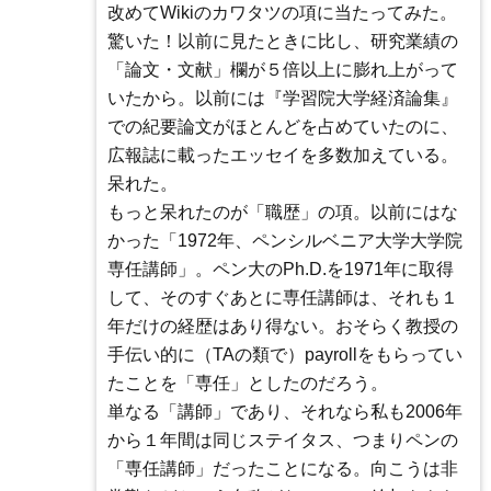
改めてWikiのカワタツの項に当たってみた。
驚いた！以前に見たときに比し、研究業績の
「論文・文献」欄が５倍以上に膨れ上がって
いたから。以前には『学習院大学経済論集』
での紀要論文がほとんどを占めていたのに、
広報誌に載ったエッセイを多数加えている。
呆れた。
もっと呆れたのが「職歴」の項。以前にはな
かった「1972年、ペンシルベニア大学大学院
専任講師」。ペン大のPh.D.を1971年に取得
して、そのすぐあとに専任講師は、それも１
年だけの経歴はあり得ない。おそらく教授の
手伝い的に（TAの類で）payrollをもらってい
たことを「専任」としたのだろう。
単なる「講師」であり、それなら私も2006年
から１年間は同じステイタス、つまりペンの
「専任講師」だったことになる。向こうは非