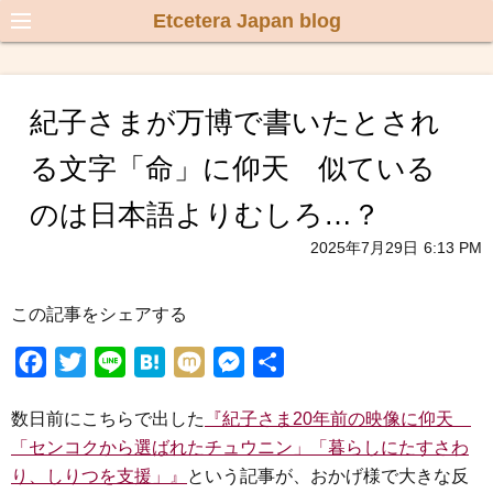
Etcetera Japan blog
紀子さまが万博で書いたとされ
る文字「命」に仰天 似ている
のは日本語よりむしろ…？
2025年7月29日
6:13 PM
この記事をシェアする
F
T
L
H
M
M
共
a
w
i
a
i
e
有
数日前にこちらで出した
『紀子さま20年前の映像に仰天
c
i
n
t
x
s
「センコクから選ばれたチュウニン」「暮らしにたすさわ
e
t
e
e
i
s
り、しりつを支援」』
という記事が、おかげ様で大きな反
b
t
n
e