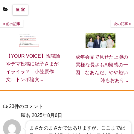
皇 室
前の記事
次の記事
【YOUR VOICE】陰謀論
成年会見で見せた上腕の
やデマ投稿に紀子さまが
異様な長さもAI疑惑の一
イライラ？ 小笠原作
因 なあんだ、やや短い
文、トンボ論文...
時もおあり...
23件のコメント
匿名
2025年8月6日
まさかのまさかではありますが、ここまで紀