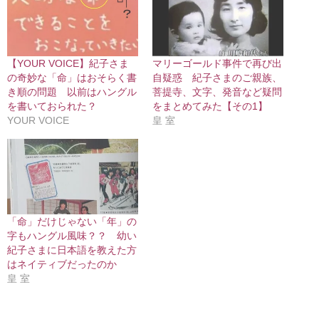
【YOUR VOICE】紀子さま
マリーゴールド事件で再び出
の奇妙な「命」はおそらく書
自疑惑 紀子さまのご親族、
き順の問題 以前はハングル
菩提寺、文字、発音など疑問
を書いておられた？
をまとめてみた【その1】
YOUR VOICE
皇 室
「命」だけじゃない「年」の
字もハングル風味？？ 幼い
紀子さまに日本語を教えた方
はネイティブだったのか
皇 室