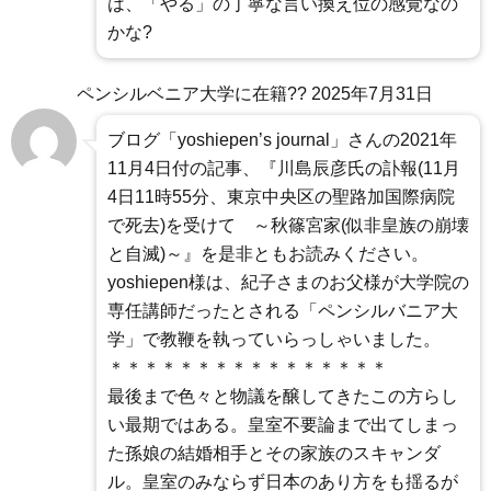
は、「やる」の丁寧な言い換え位の感覚なの
かな?
ペンシルベニア大学に在籍??
2025年7月31日
ブログ「yoshiepen’s journal」さんの2021年
11月4日付の記事、『川島辰彦氏の訃報(11月
4日11時55分、東京中央区の聖路加国際病院
で死去)を受けて ～秋篠宮家(似非皇族の崩壊
と自滅)～』を是非ともお読みください。
yoshiepen様は、紀子さまのお父様が大学院の
専任講師だったとされる「ペンシルバニア大
学」で教鞭を執っていらっしゃいました。
＊＊＊＊＊＊＊＊＊＊＊＊＊＊＊＊
最後まで色々と物議を醸してきたこの方らし
い最期ではある。皇室不要論まで出てしまっ
た孫娘の結婚相手とその家族のスキャンダ
ル。皇室のみならず日本のあり方をも揺るが