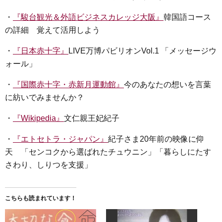
・
『駿台観光＆外語ビジネスカレッジ大阪』
韓国語コース
の詳細 覚えて活用しよう
・
『日本赤十字』
LIVE万博パビリオンVol.1 「メッセージウ
ォール」
・
『国際赤十字・赤新月運動館』
今のあなたの想いを言葉
に紡いでみませんか？
・
『Wikipedia』
文仁親王妃紀子
・
『エトセトラ・ジャパン』
紀子さま20年前の映像に仰
天 「センコクから選ばれたチュウニン」「暮らしにたす
さわり、しりつを支援」
こちらも読まれています！