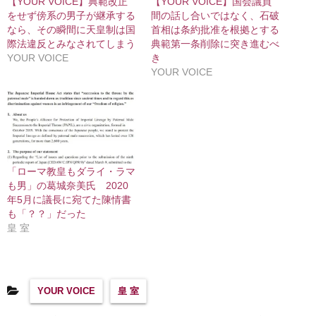
【YOUR VOICE】典範改正
【YOUR VOICE】国会議員
をせず傍系の男子が継承する
間の話し合いではなく、石破
なら、その瞬間に天皇制は国
首相は条約批准を根拠とする
際法違反とみなされてしまう
典範第一条削除に突き進むべ
YOUR VOICE
き
YOUR VOICE
「ローマ教皇もダライ・ラマ
も男」の葛城奈美氏 2020
年5月に議長に宛てた陳情書
も「？？」だった
皇 室
YOUR VOICE
皇 室