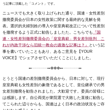
e
t
e
e
i
s
う記事に頂戴した「コメント」です。
b
t
n
e
ニュースでも大きく取り上げられた通り、国連・女性差別
o
e
a
n
撤廃委員会が日本の女性政策に関する最終的な見解を発
o
r
g
表。選択的夫婦別姓の導入や皇室典範改正について性差別
k
e
を撤廃するよう正式に勧告しましたた。こちらでも
『国
r
連・女性差別撤廃委員会の「皇室典範」男女差別批判 こ
れが内政干渉なら旧統一教会の過激な記事は？』
という記
事を書いていたこともあり、あるご意見を【YOUR
VOICE】でシェアさせていただくことにしました。
••┈┈┈┈••✼✼✼••┈┈┈┈••
とうとう国連の差別撤廃委員会から、日本に対して、現行
皇室典範も女性差別の象徴であるとして、皇位継承での男
女差別撤廃を勧告されました。大歓迎です。委員の皆様に
は感謝します。自公両党が衆院選で大敗した直後に勧告し
てこられた辺りからも、国連はよく日本の政治状況をご存