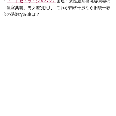
・
『エトセトラ・ジャパン』
国連・女性差別撤廃委員会の
「皇室典範」男女差別批判 これが内政干渉なら旧統一教
会の過激な記事は？