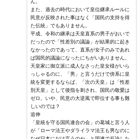
ん。
また、過去の時代において皇位継承ルールに
民意が反映された事はなく「国民の支持を得
た伝統」でもありません。
平成、令和の継承は天皇直系の男子がおいで
だったので「性差別の議論」が結果的に起き
なかったのであって、直系が女子のみであれ
ば国民的議論になったにちがいありません。
天皇家に御立派に成人なさった皇女様がいら
っしゃるのに、「男」と言うだけで傍系に皇
統を変更するならば、「次の天皇」は「性差
別天皇」として後指を刺され、国民の敬愛は
ゼロ。いや、民意の大逆風で即位する事も難
しいのでは？
追伸
「皇統を守る国民連合の会」の葛城と言う人
が「ローマ法王やダライラマ法王も男なのに
なぜ日本にだけ言うのか」と国連で反論した