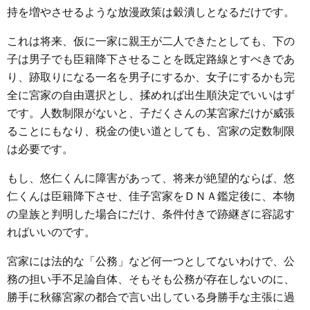
持を増やさせるような放漫政策は穀潰しとなるだけです。
これは将来、仮に一家に親王が二人できたとしても、下の
子は男子でも臣籍降下させることを既定路線とすべきであ
り、跡取りになる一名を男子にするか、女子にするかも完
全に宮家の自由選択とし、揉めれば出生順決定でいいはず
です。人数制限がないと、子だくさんの某宮家だけが威張
ることにもなり、税金の使い道としても、宮家の定数制限
は必要です。
もし、悠仁くんに障害があって、将来が絶望的ならば、悠
仁くんは臣籍降下させ、佳子宮家をＤＮＡ鑑定後に、本物
の皇族と判明した場合にだけ、条件付きで跡継ぎに容認す
ればいいのです。
宮家には法的な「公務」など何一つとしてないわけで、公
務の担い手不足論自体、そもそも公務が存在しないのに、
勝手に秋篠宮家の都合で言い出している身勝手な主張に過