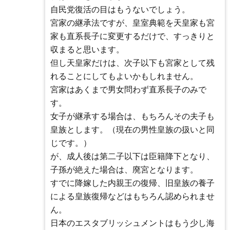
自民党復活の目はもうないでしょう。
宮家の継承法ですが、皇室典範を天皇家も宮
家も直系長子に変更するだけで、すっきりと
収まると思います。
但し天皇家だけは、次子以下も宮家として残
れることにしてもよいかもしれません。
宮家はあくまで男女問わず直系長子のみで
す。
女子が継承する場合は、もちろんその夫子も
皇族とします。（現在の男性皇族の扱いと同
じです。）
が、成人後は第二子以下は臣籍降下となり、
子孫が絶えた場合は、廃宮となります。
すでに降嫁した内親王の復帰、旧皇族の養子
による皇族復帰などはもちろん認められませ
ん。
日本のエスタブリッシュメントはもう少し海