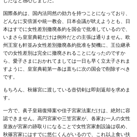
じだなと感心しました。
国際条約は、国内法同然の効力を持つことになっており、
どんなに安倍派や統一教会、日本会議が吠えようとも、日
本はすでに女性差別撤廃条約を国会で批准しているので、
いまさら皇室典範だけは例外だとの主張は通りません。欧
州王室も軒並み女性差別撤廃条約批准を契機に、王位継承
での女性差別は完全に撤廃されることになったのですか
ら、愛子さまにおかれてましては一日も早く立太子されま
すように、皇室典範第一条は直ちに次の国会で削除すべき
です。
もちろん、秋篠宮に渡している壺切剣は即刻返却を求めま
す。
一方で、眞子皇籍復帰案や佳子宮家法案だけは、絶対に容
認できません。高円宮家や三笠宮家が、各家お一人の女性
皇族が宮家の跡取りになることで女性宮家創設論は収め、
秋篠宮家にはすでに悠仁くんがいるので、これ以上食い扶