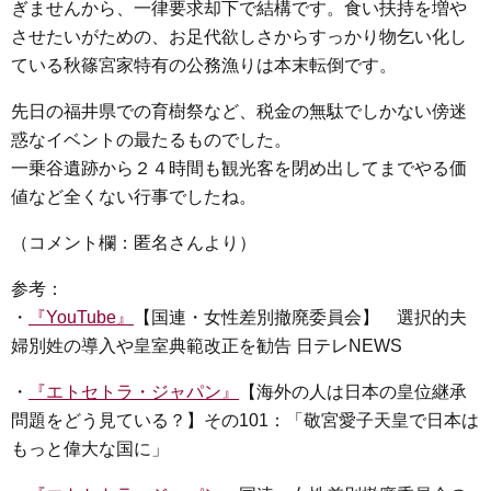
ぎませんから、一律要求却下で結構です。食い扶持を増や
させたいがための、お足代欲しさからすっかり物乞い化し
ている秋篠宮家特有の公務漁りは本末転倒です。
先日の福井県での育樹祭など、税金の無駄でしかない傍迷
惑なイベントの最たるものでした。
一乗谷遺跡から２４時間も観光客を閉め出してまでやる価
値など全くない行事でしたね。
（コメント欄：匿名さんより）
参考：
・
『YouTube』
【国連・女性差別撤廃委員会】 選択的夫
婦別姓の導入や皇室典範改正を勧告 日テレNEWS
・
『エトセトラ・ジャパン』
【海外の人は日本の皇位継承
問題をどう見ている？】その101：「敬宮愛子天皇で日本は
もっと偉大な国に」