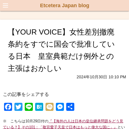
Etcetera Japan blog
【YOUR VOICE】女性差別撤廃
条約をすでに国会で批准してい
る日本 皇室典範だけ例外との
主張はおかしい
2024年10月30日
10:10 PM
この記事をシェアする
F
T
L
H
M
M
共
a
w
i
a
i
e
有
※ こちらは10月29日付の
『【海外の人は日本の皇位継承問題をどう見
c
i
n
t
x
s
ている？】その101：「敬宮愛子天皇で日本はもっと偉大な国に」』
とい