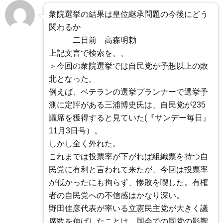
衆院選挙の結果は皇位継承問題の今後にどう
関わるか
二日前 高森明勅
上記文言で検索を、、
＞今回の衆院選挙では自民党が予想以上の敗
北となった。
例えば、ベテランの選挙プランナーで選挙予
測に定評がある三浦博史氏は、自民党が235
議席を獲得すると見ていた(『サンデー毎日』
11月3日号）。
しかし全く外れた。
これまでは投票率が下がれば組織票を持つ自
民党に有利と言われて来たが、今回は投票率
が低かったにも拘らず、惨敗を喫した。有権
者の自民党への不信感はかなり深い。
野田佳彦代表が率いる立憲民主党が大きく議
席数を伸ばしたことは、国会での同党の影響