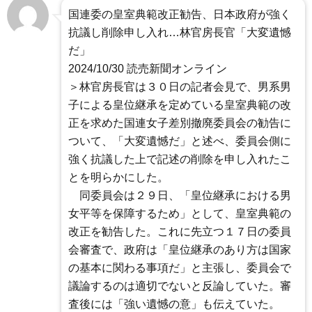
国連委の皇室典範改正勧告、日本政府が強く
抗議し削除申し入れ…林官房長官「大変遺憾
だ」
2024/10/30 読売新聞オンライン
＞林官房長官は３０日の記者会見で、男系男
子による皇位継承を定めている皇室典範の改
正を求めた国連女子差別撤廃委員会の勧告に
ついて、「大変遺憾だ」と述べ、委員会側に
強く抗議した上で記述の削除を申し入れたこ
とを明らかにした。
同委員会は２９日、「皇位継承における男
女平等を保障するため」として、皇室典範の
改正を勧告した。これに先立つ１７日の委員
会審査で、政府は「皇位継承のあり方は国家
の基本に関わる事項だ」と主張し、委員会で
議論するのは適切でないと反論していた。審
査後には「強い遺憾の意」も伝えていた。