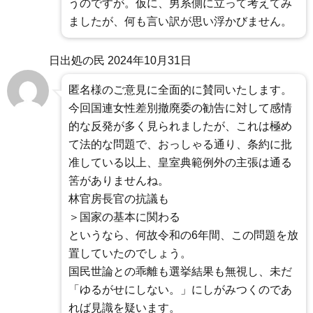
うのですが。仮に、男系側に立って考えてみ
ましたが、何も言い訳が思い浮かびません。
日出処の民
2024年10月31日
匿名様のご意見に全面的に賛同いたします。
今回国連女性差別撤廃委の勧告に対して感情
的な反発が多く見られましたが、これは極め
て法的な問題で、おっしゃる通り、条約に批
准している以上、皇室典範例外の主張は通る
筈がありませんね。
林官房長官の抗議も
＞国家の基本に関わる
というなら、何故令和の6年間、この問題を放
置していたのでしょう。
国民世論との乖離も選挙結果も無視し、未だ
「ゆるがせにしない。」にしがみつくのであ
れば見識を疑います。