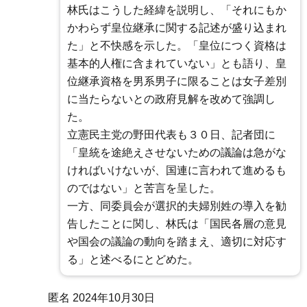
林氏はこうした経緯を説明し、「それにもか
かわらず皇位継承に関する記述が盛り込まれ
た」と不快感を示した。「皇位につく資格は
基本的人権に含まれていない」とも語り、皇
位継承資格を男系男子に限ることは女子差別
に当たらないとの政府見解を改めて強調し
た。
立憲民主党の野田代表も３０日、記者団に
「皇統を途絶えさせないための議論は急がな
ければいけないが、国連に言われて進めるも
のではない」と苦言を呈した。
一方、同委員会が選択的夫婦別姓の導入を勧
告したことに関し、林氏は「国民各層の意見
や国会の議論の動向を踏まえ、適切に対応す
る」と述べるにとどめた。
匿名
2024年10月30日