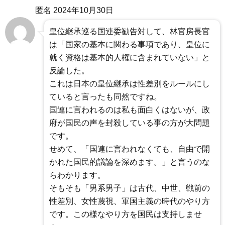
匿名
2024年10月30日
皇位継承巡る国連委勧告対して、林官房長官
は「国家の基本に関わる事項であり、皇位に
就く資格は基本的人権に含まれていない」と
反論した。
これは日本の皇位継承は性差別をルールにし
ていると言ったも同然ですね。
国連に言われるのは私も面白くはないが、政
府が国民の声を封殺している事の方が大問題
です。
せめて、「国連に言われなくても、自由で開
かれた国民的議論を深めます。」と言うのな
らわかります。
そもそも「男系男子」は古代、中世、戦前の
性差別、女性蔑視、軍国主義の時代のやり方
です。この様なやり方を国民は支持しませ