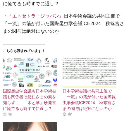
に慌てるも時すでに遅し？
・
『エトセトラ・ジャパン』
日本学術会議の共同主催で
「一流」の箔が付いた国際昆虫学会議ICE2024 秋篠宮さ
まの関与は絶対にないのか
こちらも読まれています！
国際昆虫学会議も日本学術会
日本学術会議の共同主催で
議も関係者は悠仁さまの素を
「一流」の箔が付いた国際昆
知らず… 「木と草」珍発言
虫学会議ICE2024 秋篠宮さ
に慌てるも時すでに遅し？
まの関与は絶対にないのか
皇 室
皇 室