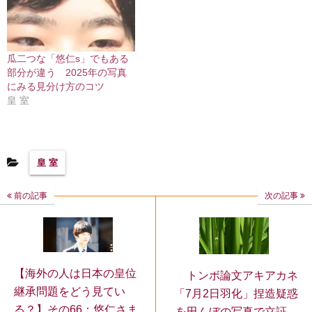
瓜二つな「悠仁s」でもある
部分が違う 2025年の写真
にみる見分け方のコツ
皇 室
皇 室
前の記事
次の記事
【海外の人は日本の皇位
トンボ論文アキアカネ
継承問題をどう見てい
「7月2日羽化」捏造疑惑
る？】その66：悠仁さま
を田んぼの写真で立証