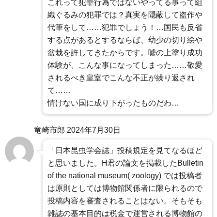
これって犯罪行為ではないやってる事って組
織ぐるみの犯罪では？真実を隠蔽して盗作や
代筆をして……犯罪でしょう！…国民も反省
する点があるとするならば、幼少の切り絵や
盆栽を許してきたからです。嘘の上塗り成功
体験が、こんな事になってしまった……敬愛
されるべき皇室でこんな不正が繰り返され
て……
情けない国に成り下がったものだわ…
竜崎市郎
2024年7月30日
「日本昆虫学会誌」投稿規定を見てなるほど
と思いました。H君の論文を掲載したBulletin
of the national museum( zoology) では投稿者
は原則としては博物館関係者に限られるので
投稿内容を審査されることはない。そもそも
雑誌の基本目的は税金で運営される博物館の