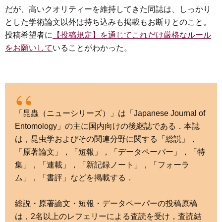
だが、高いクオリティーを維持してきた同誌は、しっかり
とした学術論文以外は持ち込みも掲載もお断りとのこと。
投稿希望者に
【投稿規定】を通じてこれだけ厳格なルール
をお願いして
いることがわかった。
「昆蟲（ニューシリーズ）」は「Japanese Journal of
Entomology」の主に国内向けの後継誌である．本誌
は，昆虫学およびその関連分野に関する「総説」，
「原著論文」，「短報」，「データペーパー」，「特
集」，「連載」，「新記録ノート」，「フォーラ
ム」，「書評」などを掲載する．
総説・原著論文・短報・データペーパーの投稿原稿
は，2名以上のレフェリーによる査読を受け，査読結