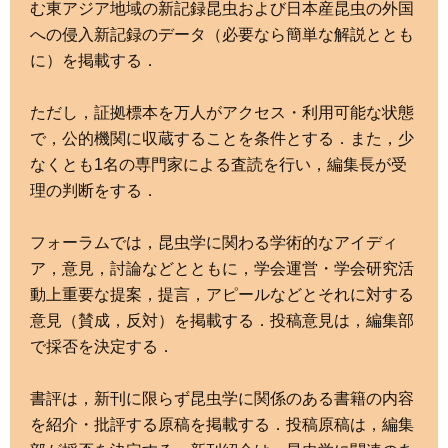
む東アジア地域の新記録昆虫および日本産昆虫の外国
への侵入新記録のデータ（必要なら簡単な解説ととも
に）を掲載する．
ただし，証拠標本を万人がアクセス・利用可能な状態
で，公的機関に収蔵することを条件とする．また，少
なくとも1名の専門家による査読を行い，編集長が受
理の判断をする．
フォーラムでは，昆虫学に関わる学術的なアイディ
ア，意見，討論などとともに，学会運営・学会研究活
動上重要な提案，提言，アピールなどとそれに対する
意見（賛成，反対）を掲載する．投稿意見は，編集部
で採否を決定する．
書評は，新刊に限らず昆虫学に関係のある書籍の内容
を紹介・批評する原稿を掲載する．投稿原稿は，編集