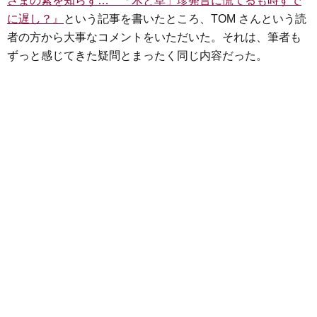
さまの素を知らず… 「木と草」珍発言に慌てるも時すで
e
t
e
e
i
s
に遅し？』
という記事を書いたところ、TOM さんという読
b
t
n
e
者の方から大事なコメントをいただいた。それは、筆者も
o
e
a
n
ずっと感じてきた疑問とまったく同じ内容だった。
o
r
g
k
e
r