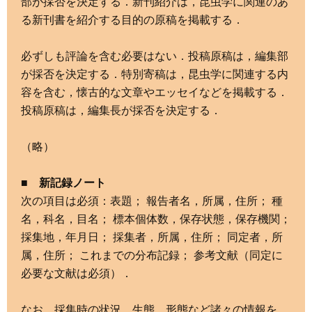
部が採否を決定する．新刊紹介は，昆虫学に関連のあ
る新刊書を紹介する目的の原稿を掲載する．
必ずしも評論を含む必要はない．投稿原稿は，編集部
が採否を決定する．特別寄稿は，昆虫学に関連する内
容を含む，懐古的な文章やエッセイなどを掲載する．
投稿原稿は，編集長が採否を決定する．
（略）
■ 新記録ノート
次の項目は必須：表題； 報告者名，所属，住所； 種
名，科名，目名； 標本個体数，保存状態，保存機関；
採集地，年月日； 採集者，所属，住所； 同定者，所
属，住所； これまでの分布記録； 参考文献（同定に
必要な文献は必須）．
なお，採集時の状況，生態，形態など諸々の情報を，