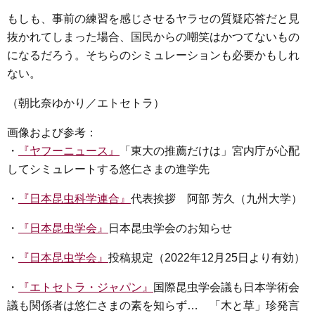
もしも、事前の練習を感じさせるヤラセの質疑応答だと見
抜かれてしまった場合、国民からの嘲笑はかつてないもの
になるだろう。そちらのシミュレーションも必要かもしれ
ない。
（朝比奈ゆかり／エトセトラ）
画像および参考：
・
『ヤフーニュース』
「東大の推薦だけは」宮内庁が心配
してシミュレートする悠仁さまの進学先
・
『日本昆虫科学連合』
代表挨拶 阿部 芳久（九州大学）
・
『日本昆虫学会』
日本昆虫学会のお知らせ
・
『日本昆虫学会』
投稿規定（2022年12月25日より有効）
・
『エトセトラ・ジャパン』
国際昆虫学会議も日本学術会
議も関係者は悠仁さまの素を知らず… 「木と草」珍発言