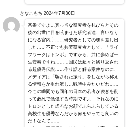
きなこもち
2024年7月30日
茶番ですよ…真っ当な研究者を札びらとその
後の出世に目を眩ませた研究者達、言いなり
になる宮内庁……研究者としての魂を差し出
した……不正でも共著研究者として、「ライ
フワークはトンボ」ですから、共に歩めば一
生安泰ですね………国民は延々と繰り返され
る超優秀伝説……作り話と解る案件なのに、
メディアは「騙された振り」をしながら称え
る情報をか垂れ流し…戦時中みたいだわ……
今この瞬間でも同年の日本の若者が凌ぎを削
って必死で勉強する時期ですよ…それなのに
トロンとした虚ろなお顔でふらふらしている
高校生を優秀なんだから何をやっても良いの
だ！なんて……