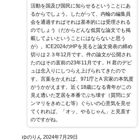
活動を国及び国民に知らせるということにあ
るからでしょう。したがって、内輪の編集員
会を通過すればそれは基本的には受理される
のでしょう（だからどんな低質な論文でも掲
載してよいということにはならないと思う
が）。ICE2024のHPを見ると論文発表の締め
切りは２３年12月です。件の論文が公開され
たのはその直前の23年11月です。H 君のデビ
ュは念入りにしつらえ上げられてきたので
す。言葉をかえれば、971庁とA 宮家の本気度
がうかがえます。近く18歳になる青年がこの
見え透いた芝居を本番でぶち壊す（質問にダ
ンマリをきめこむ等）ぐらいの心意気を見せ
てくれれば、「オッ、やるじゃん」と見直す
のですがね。
ゆのりん
2024年7月29日