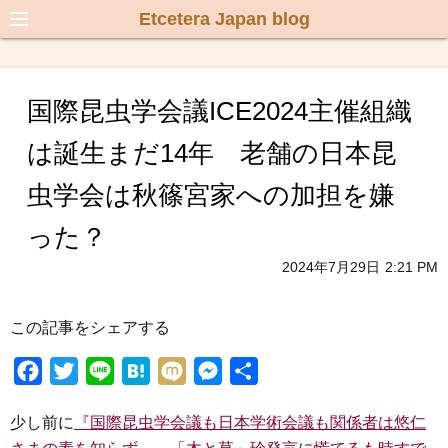
Etcetera Japan blog
国際昆虫学会議ICE2024主催組織
は誕生まだ14年 老舗の日本昆
虫学会は秋篠宮家への加担を嫌
った？
2024年7月29日
2:21 PM
この記事をシェアする
F
T
L
H
M
M
共
a
w
i
a
i
e
有
少し前に
『国際昆虫学会議も日本学術会議も関係者は悠仁
c
i
n
t
x
s