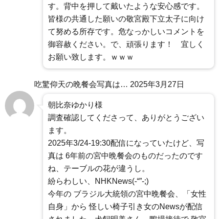
す。背中を押して戴いたような安心感です。
皆様の共通した願いの敬宮殿下立太子に向け
て努める所存です。危なっかしいコメントを
御容赦ください。で、頑張ります！ 宜しく
お願い致します。ｗｗｗ
吃驚仰天の晩餐会写真は…
2025年3月27日
朝比奈ゆかり様
調査確認してくださって、ありがとうござい
ます。
2025年3/24-19:30配信になっていたけど、写
真は 6年前の宮中晩餐会のものだったのです
ね、テーブルの花が違うし。
紛らわしい、NHKNews(-“”-;)
今年の ブラジル大統領の宮中晩餐会、「女性
自身」から 怪しい椅子引き女のNewsが配信