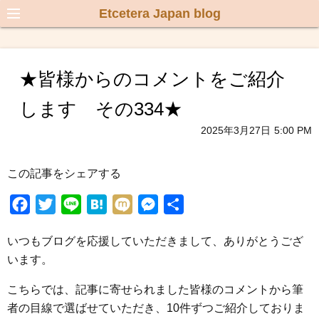
Etcetera Japan blog
★皆様からのコメントをご紹介
します その334★
2025年3月27日
5:00 PM
この記事をシェアする
F
T
L
H
M
M
共
a
w
i
a
i
e
有
いつもブログを応援していただきまして、ありがとうござ
c
i
n
t
x
s
います。
e
t
e
e
i
s
b
t
n
e
こちらでは、記事に寄せられました皆様のコメントから筆
o
e
a
n
者の目線で選ばせていただき、10件ずつご紹介しておりま