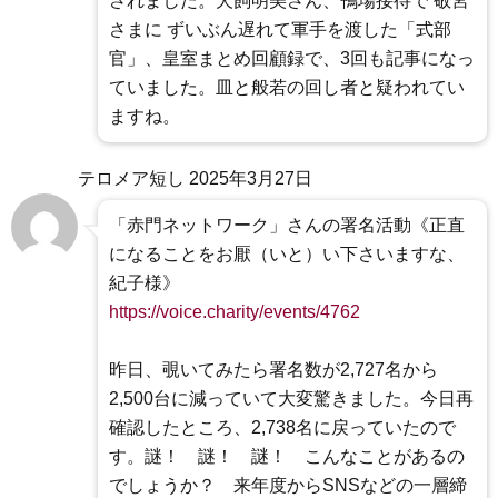
されました。犬飼明美さん、鴨場接待で 敬宮
さまに ずいぶん遅れて軍手を渡した「式部
官」、皇室まとめ回顧録で、3回も記事になっ
ていました。皿と般若の回し者と疑われてい
ますね。
テロメア短し
2025年3月27日
「赤門ネットワーク」さんの署名活動《正直
になることをお厭（いと）い下さいますな、
紀子様》
https://voice.charity/events/4762
昨日、覗いてみたら署名数が2,727名から
2,500台に減っていて大変驚きました。今日再
確認したところ、2,738名に戻っていたので
す。謎！ 謎！ 謎！ こんなことがあるの
でしょうか？ 来年度からSNSなどの一層締