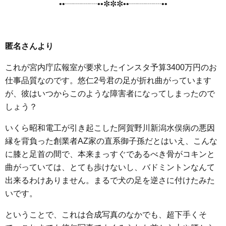
••┈┈┈┈••✼✼✼••┈┈┈┈••
匿名さんより
これが宮内庁広報室が要求したインスタ予算3400万円のお
仕事品質なのです。悠仁2号君の足が折れ曲がっています
が、彼はいつからこのような障害者になってしまったので
しょう？
いくら昭和電工が引き起こした阿賀野川新潟水俣病の悪因
縁を背負った創業者AZ家の直系御子孫だとはいえ、こんな
に膝と足首の間で、本来まっすぐであるべき骨がコキンと
曲がっていては、とても歩けないし、バドミントンなんて
出来るわけありません。まるで犬の足を逆さに付けたみた
いです。
ということで、これは合成写真のなかでも、超下手くそ