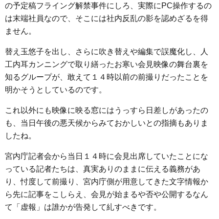
の予定稿フライング解禁事件にしろ、実際にPC操作するの
は末端社員なので、そこには社内反乱の影を認めざるを得
ません。
替え玉悠子を出し、さらに吹き替えや編集で誤魔化し、人
工内耳カンニングで取り繕ったお寒い会見映像の舞台裏を
知るグループが、敢えて１４時以前の前撮りだったことを
明かそうとしているのです。
これ以外にも映像に映る窓にはうっすら日差しがあったの
も、当日午後の悪天候からみておかしいとの指摘もありま
したね。
宮内庁記者会から当日１４時に会見出席していたことにな
っている記者たちは、真実ありのままに伝える義務があ
り、忖度して前撮り、宮内庁側が用意してきた文字情報か
ら先に記事をこしらえ、会見が始まるや否や公開するなん
て「虚報」は誰かが告発して糺すべきです。