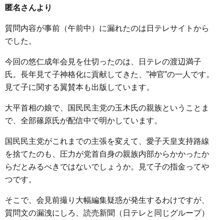
匿名さんより
質問内容が事前（午前中）に漏れたのは日テレサイトから
でした。
今回の悠仁成年会見を仕切ったのは、日テレの渡辺満子
氏。長年見て子神格化に貢献してきた、”神官”の一人です。
見て子に関する翼賛本も出版しています。
大平首相の娘で、国民民主党の玉木氏の親族ということま
で、全部篠原氏が配信中で明かしています。
国民民主党がこれまでの主張を変えて、愛子天皇支持路線
を捨てたのも、圧力が党首自身の親族内部からかかったか
らだとみるべきではないでしょうか。見て子の指金ってや
つです。
そこで、会見前撮り大幅編集疑惑が発生するわけですが、
質問文の漏洩にしろ、読売新聞（日テレと同じグループ）