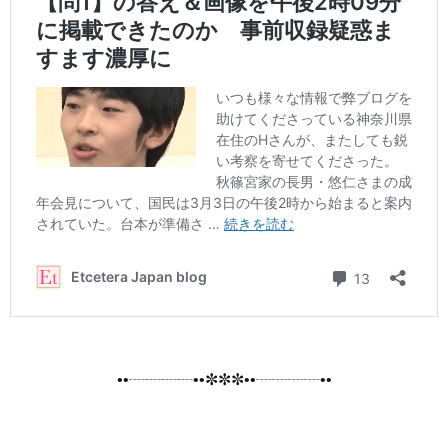
••┈┈┈┈••✼✼✼••┈┈┈┈••