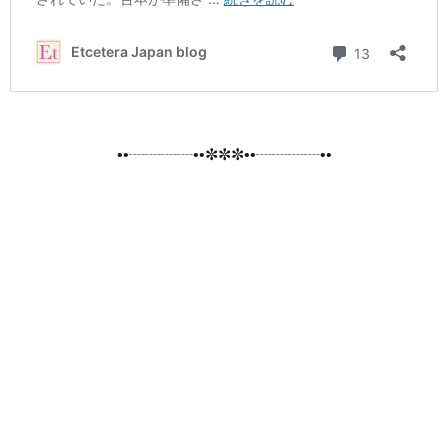
••┈┈┈┈••✼✼✼••┈┈┈┈••