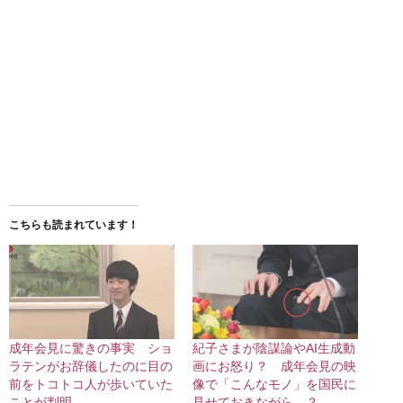
こちらも読まれています！
成年会見に驚きの事実 ショ
紀子さまが陰謀論やAI生成動
ラテンがお辞儀したのに目の
画にお怒り？ 成年会見の映
前をトコトコ人が歩いていた
像で「こんなモノ」を国民に
ことが判明
見せておきながら…？