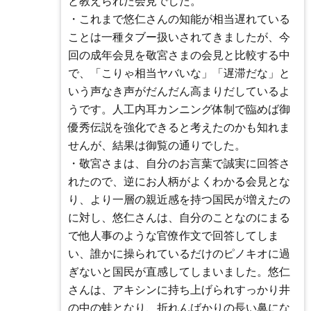
と教えられた会見でした。
・これまで悠仁さんの知能が相当遅れている
ことは一種タブー扱いされてきましたが、今
回の成年会見を敬宮さまの会見と比較する中
で、「こりゃ相当ヤバいな」「遅滞だな」と
いう声なき声がだんだん高まりだしているよ
うです。人工内耳カンニング体制で臨めば御
優秀伝説を強化できると考えたのかも知れま
せんが、結果は御覧の通りでした。
・敬宮さまは、自分のお言葉で誠実に回答さ
れたので、逆にお人柄がよくわかる会見とな
り、より一層の親近感を持つ国民が増えたの
に対し、悠仁さんは、自分のことなのにまる
で他人事のような官僚作文で回答してしま
い、誰かに操られているだけのピノキオに過
ぎないと国民が直感してしまいました。悠仁
さんは、アキシンに持ち上げられすっかり井
の中の蛙となり、折れんばかりの長い鼻にな