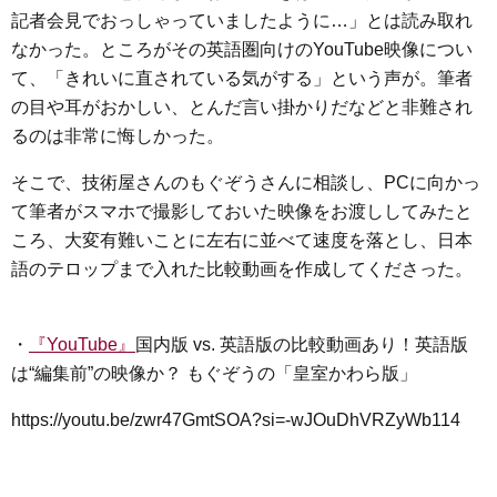
記者会見でおっしゃっていましたように…」とは読み取れ
なかった。ところがその英語圏向けのYouTube映像につい
て、「きれいに直されている気がする」という声が。筆者
の目や耳がおかしい、とんだ言い掛かりだなどと非難され
るのは非常に悔しかった。
そこで、技術屋さんのもぐぞうさんに相談し、PCに向かっ
て筆者がスマホで撮影しておいた映像をお渡ししてみたと
ころ、大変有難いことに左右に並べて速度を落とし、日本
語のテロップまで入れた比較動画を作成してくださった。
・
『YouTube』
国内版 vs. 英語版の比較動画あり！英語版
は“編集前”の映像か？ もぐぞうの「皇室かわら版」
https://youtu.be/zwr47GmtSOA?si=-wJOuDhVRZyWb114