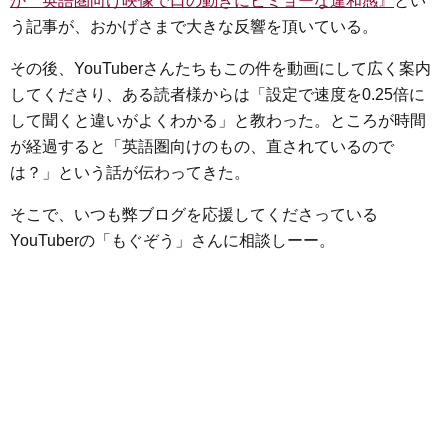
か 英語圏向け映像で口の動きにビミョーな違和感』
とい
e
t
e
e
i
s
う記事が、おかげさまで大きな反響を頂いている。
b
t
n
e
o
e
a
n
その後、YouTuberさんたちもこの件を動画にして広く案内
o
r
g
してくださり、ある読者様からは「設定で速度を0.25倍に
k
e
して聞くと違いがよくわかる」と教わった。ところが時間
が経過すると「英語圏向けのもの、直されているので
r
は？」という話が伝わってきた。
そこで、いつも弊ブログを応援してくださっている
YouTuberの「もぐぞう」さんに相談しーー。