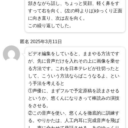
頷きながら話し、ちょっと笑顔、軽く鼻をす
すって右を向く、(左の時よりは)ゆっくり正面
に向き直り、次は左を向く。
この繰り返しでした。
匿名
2025年3月11日
ビデオ編集をしていると、ままやる方法です
が、先に音声だけを入れその上に画像を乗せ
る方法です。これを日本テレビが仕切ったと
して、こういう方法ならばこうなるよ、とい
う手法を考えると
①声優に、まずフルで予定原稿を読まさせる
というか、悠くんになりきって棒読みの演技
をさせる。
②この音声を使い、悠くんを徹底的に訓練す
る。やりかたは、人工内耳に完成音声を飛ば
し、声に合わせて発話させる。あのゆっくり