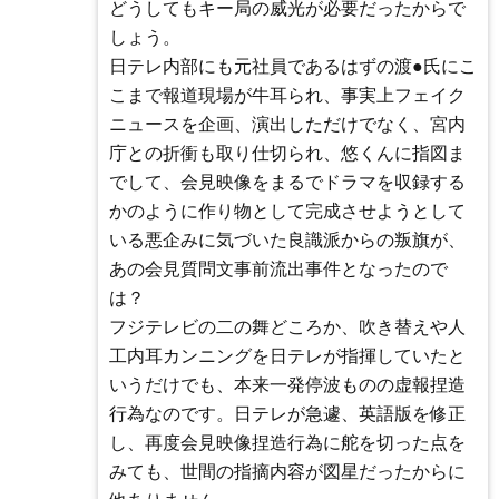
どうしてもキー局の威光が必要だったからで
しょう。
日テレ内部にも元社員であるはずの渡●氏にこ
こまで報道現場が牛耳られ、事実上フェイク
ニュースを企画、演出しただけでなく、宮内
庁との折衝も取り仕切られ、悠くんに指図ま
でして、会見映像をまるでドラマを収録する
かのように作り物として完成させようとして
いる悪企みに気づいた良識派からの叛旗が、
あの会見質問文事前流出事件となったので
は？
フジテレビの二の舞どころか、吹き替えや人
工内耳カンニングを日テレが指揮していたと
いうだけでも、本来一発停波ものの虚報捏造
行為なのです。日テレが急遽、英語版を修正
し、再度会見映像捏造行為に舵を切った点を
みても、世間の指摘内容が図星だったからに