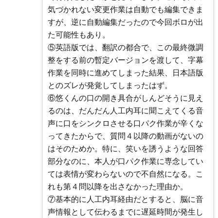
気づかれない変更作業は自動でも編集できま
すが、逆に自動編集だったので今回ボロが出
た可能性もあり。
⑤英語版では、翻訳の都合で、この最終微調
整をする前の暫定バージョンを渡して、字幕
作業を同時に進めてしまった結果、日本語版
とのズレが発覚してしまったはず。
⑥悠くんの口の開き具合がしんどそうに見え
るのは、だんだん人工内耳に聞こえてくる音
声に口をシンクロさせる口パク作業が辛くな
ってきたからで、質問４以降の動画がないの
はそのためか。特に、笑いを誘うような回答
部分なのに、本人が口パク作業に専念してい
ては表情が変わらないので不自然になる。こ
れも第４問以降を出さなかった理由か。
⑦基本的に人工内耳経由だとすると、脳に音
声情報として伝わるまでに遅延時間が発生し