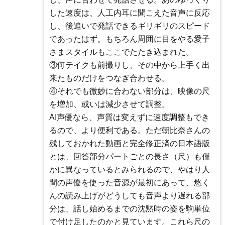
した速度は、人工内耳に聞こえた音声に反応
し、後追いで発話できるギリギリのスピード
であったはず。もちろん周囲に目をやる愛子
さまスタイルもここでたたき込まれた。
③何テイクも前撮りし、その中から上手く出
来たものだけをつなぎ合わせる。
④それでも微妙に合わない部分は、映像の尺
を増加、或いは減少させて調整。
AI声優なら、声質は変えずに速度調整もでき
るので、より便利である。ただ朝比奈さんの
残しておかれた動画と完全修正済の日本語版
とは、回答部分パートごとの長さ（尺）も僅
かに異なっているとみられるので、やはり人
間の声優を使った音源が最初にあって、悠く
んの読み上げがどうしても音声より遅れる部
分は、話し始めるまでの沈黙時の姿を駒単位
で付け足したのかと見ています。これら尺の