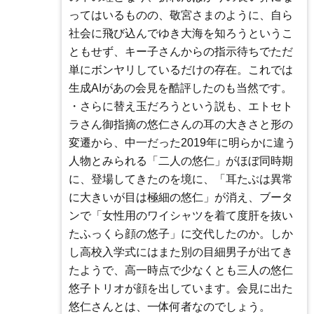
ってはいるものの、敬宮さまのように、自ら
社会に飛び込んでゆき大海を知ろうというこ
ともせず、キー子さんからの指示待ちでただ
単にボンヤリしているだけの存在。これでは
生成AIがあの会見を酷評したのも当然です。
・さらに替え玉だろうという説も、エトセト
ラさん御指摘の悠仁さんの耳の大きさと形の
変遷から、中一だった2019年に明らかに違う
人物とみられる「二人の悠仁」がほぼ同時期
に、登場してきたのを境に、「耳たぶは異常
に大きいが目は極細の悠仁」が消え、ブータ
ンで「女性用のワイシャツを着て度肝を抜い
たふっくら顔の悠子」に交代したのか。しか
し高校入学式にはまた別の目細男子が出てき
たようで、高一時点で少なくとも三人の悠仁
悠子トリオが顔を出しています。会見に出た
悠仁さんとは、一体何者なのでしょう。