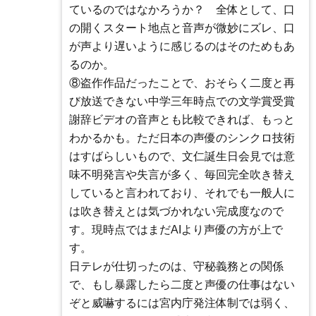
ているのではなかろうか？ 全体として、口
の開くスタート地点と音声が微妙にズレ、口
が声より遅いように感じるのはそのためもあ
るのか。
⑧盗作作品だったことで、おそらく二度と再
び放送できない中学三年時点での文学賞受賞
謝辞ビデオの音声とも比較できれば、もっと
わかるかも。ただ日本の声優のシンクロ技術
はすばらしいもので、文仁誕生日会見では意
味不明発言や失言が多く、毎回完全吹き替え
していると言われており、それでも一般人に
は吹き替えとは気づかれない完成度なので
す。現時点ではまだAIより声優の方が上で
す。
日テレが仕切ったのは、守秘義務との関係
で、もし暴露したら二度と声優の仕事はない
ぞと威嚇するには宮内庁発注体制では弱く、