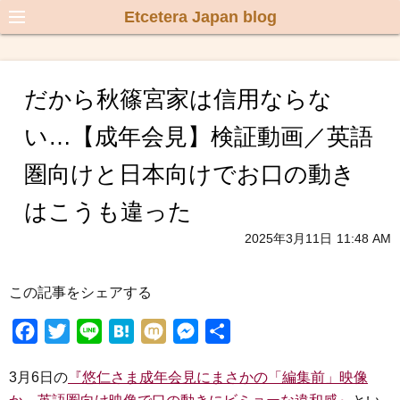
Etcetera Japan blog
だから秋篠宮家は信用ならな
い…【成年会見】検証動画／英語
圏向けと日本向けでお口の動き
はこうも違った
2025年3月11日
11:48 AM
この記事をシェアする
F
T
L
H
M
M
共
a
w
i
a
i
e
有
3月6日の
『悠仁さま成年会見にまさかの「編集前」映像
c
i
n
t
x
s