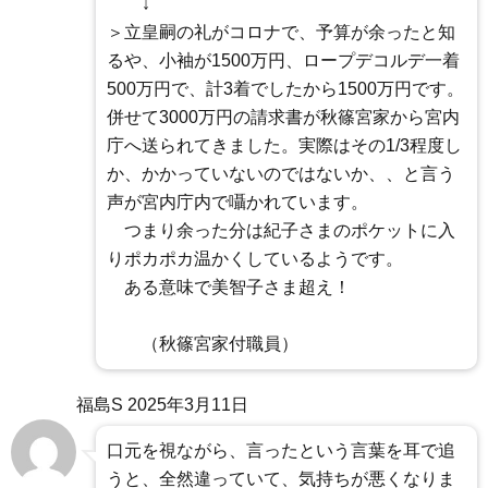
↓
＞立皇嗣の礼がコロナで、予算が余ったと知
るや、小袖が1500万円、ロープデコルデ一着
500万円で、計3着でしたから1500万円です。
併せて3000万円の請求書が秋篠宮家から宮内
庁へ送られてきました。実際はその1/3程度し
か、かかっていないのではないか、、と言う
声が宮内庁内で囁かれています。
つまり余った分は紀子さまのポケットに入
りポカポカ温かくしているようです。
ある意味で美智子さま超え！
（秋篠宮家付職員）
福島S
2025年3月11日
口元を視ながら、言ったという言葉を耳で追
うと、全然違っていて、気持ちが悪くなりま