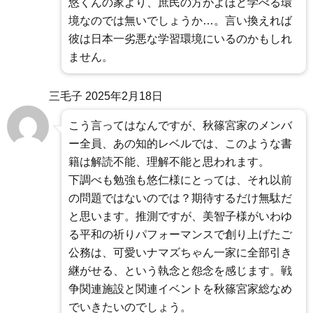
悠くんの家より、庶民の方がよほど学べる環
境なのでは無いでしょうか…。言い換えれば
彼は日本一劣悪な学習環境にいるのかもしれ
ません。
三毛子
2025年2月18日
こう言ってはなんですが、秋篠宮家のメンバ
ー全員、あの知的レベルでは、このような書
籍は解読不能、理解不能と思われます。
下調べも勉強も悠仁様にとっては、それ以前
の問題ではないのでは？期待するだけ無駄だ
と思います。推測ですが、美智子様がいわゆ
る平和の祈りパフォーマンスで創り上げたご
公務は、可愛いナマズちゃん一家に全部引き
継がせる、という執念と怨念を感じます。戦
争関連施設と関連イベントを秋篠宮家総なめ
でいきたいのでしょう。