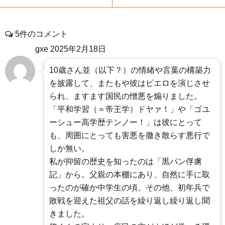
5件のコメント
gxe
2025年2月18日
10歳さん並（以下？）の情緒や言葉の構築力
を披露して、またもや彼はピエロを演じさせ
られ、ますます国民の憎悪を煽りました。
「平和学習（＝帝王学）ドヤァ！」や「ゴユ
ーシュー高学歴テンノー！」は彼にとって
も、周囲にとっても害悪を撒き散らす悪行で
しか無い。
私が抑留の歴史を知ったのは「黒パン俘虜
記」から。父親の本棚にあり、自然に手に取
ったのが確か中学生の頃。その他、初年兵で
敗戦を迎えた祖父の話を繰り返し繰り返し聞
きました。