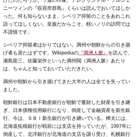
けたのだろうか。ソ連の作家、アレクサンドル・ソルジェ
e
t
e
e
i
s
ニーツィンの『収容所群島』くらいは読んでおいてほしか
b
t
n
e
った。何も知らないまま、シベリア抑留のことをあれこれ
o
e
a
n
語ってほしくない。皇族だからこそ、軽いノリの訪問では
o
r
g
不謹慎です。
k
e
シベリア抑留者ばかりではない。満州や朝鮮からの引き揚
r
げ者も居たはずです。Wikipediaの
『満洲人脈』
を読んで、
瀬島龍三、佐藤栄作といった満州閥（満洲人脈）あたり
は、ちゃんと知っておいていただきたい。
満州や朝鮮から引き揚げてきた大半の人は全てを失ってい
ました。
朝鮮銀行は日本不動産銀行が朝鮮で蓄財した財産を引き継
ぎ、日本債権信用銀行になり、倒産して金融資産を新生銀
行、今は、ＳＢＩ新生銀行が引き継いでいる。樺太には、
北海道拓殖銀行が戦前には支店を持っていたが、1997年に
倒産して、北洋銀行が北海道の支店を譲り受け、札幌銀行