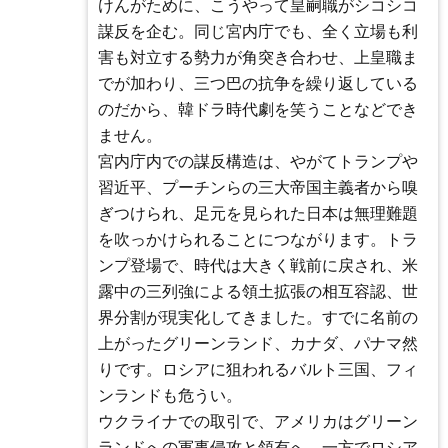
けんがために、こうやって皇嗣職がシコシコ
謀反を企む。同じ宮内庁でも、全く立場も利
害も対立する勢力が角突き合わせ、上皇職ま
でが加わり、三つ巴の抗争を繰り返している
のだから、韓ドラ時代劇を笑うことなどでき
ません。
宮内庁内での謀反構造は、やがてトランプや
習近平、プーチンらの三大帝国主義者から嗅
ぎつけられ、足元を見られた日本は無理難題
を吹っかけられることにつながります。トラ
ンプ登場で、時代は大きく戦前に戻され、米
露中の三列強による領土拡張の相互容認、世
界分割が現実化してきました。すでに名前の
上がったグリーンランド、カナダ、パナマ然
りです。ロシアに狙われるバルト三国、フィ
ンランドも危うい。
ウクライナでの取引で、アメリカはグリーン
ランドへの軍事侵攻と領有へ、一方でロシア