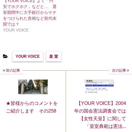
【YOUR VOICE】よく「円
安でホクホク」などと… 選
挙期間中に大手銀行からケチ
をつけられた首相など前代未
聞では？
YOUR VOICE
YOUR VOICE
皇 室
前の記事
次の記事
★皆様からのコメントを
【YOUR VOICE】2004
ご紹介します その258
年の国会憲法調査会では
【女性天皇】に関して
「皇室典範は憲法...