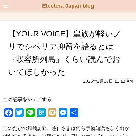
Etcetera Japan blog
【YOUR VOICE】皇族が軽いノ
リでシベリア抑留を語るとは
『収容所列島』くらい読んでお
いてほしかった
2025年2月18日
11:12 AM
この記事をシェアする
F
T
L
H
M
M
共
a
w
i
a
i
e
有
このたびの舞鶴訪問、悠仁さまは何ら予備知識もなく出か
c
i
n
t
x
s