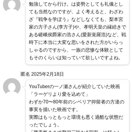
勉強してから行け。は姿勢としても礼儀とし
ても当然なのですが、よく考えると、わざわ
ざ『戦争を学ぼう』などしなくても、梨本宮
家の方子さん(李方子)や、孝明天皇の縁続きで
ある嵯峨侯爵家の浩さん(愛新覚羅浩)など、戦
時下に本当に大変な思いをされた方がいらっ
しゃるのですから、一族の悲惨な体験として
もそのくらいは知っていて欲しいですよね。
匿名
2025年2月18日
YouTuberの一ノ瀬さんが紹介していた映画
「ラーゲリより愛を込めて」
わずか70〜80年前のシベリア抑留者の方達の
事実を描いた映画です。
実際はもっともっと環境も悪く過酷な状態だ
ったでしょう。