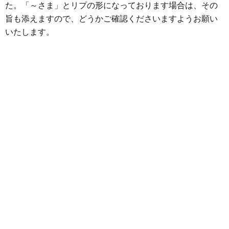
o
r
g
た。「～さま」とリプの形になっております場合は、その
k
e
旨も添えますので、どうかご確認くださいますようお願い
いたします。
r