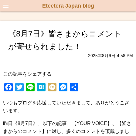
Etcetera Japan blog
《8月7日》皆さまからコメント
が寄せられました！
2025年8月9日
4:58 PM
この記事をシェアする
F
T
L
H
M
M
共
a
w
i
a
i
e
有
いつもブログを応援していただきまして、ありがとうござ
c
i
n
t
x
s
います。
e
t
e
e
i
s
b
t
n
e
昨日《8月7日》、以下の記事、【YOUR VOICE】、【皆さ
o
e
a
n
まからのコメント】に対し、多くのコメントを頂戴しまし