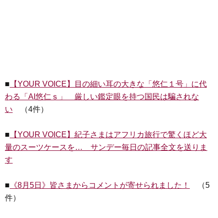
■
【YOUR VOICE】目の細い耳の大きな「悠仁１号」に代
わる「AI悠仁ｓ」 厳しい鑑定眼を持つ国民は騙されな
い
（4件）
■
【YOUR VOICE】紀子さまはアフリカ旅行で驚くほど大
量のスーツケースを… サンデー毎日の記事全文を送りま
す
■
《8月5日》皆さまからコメントが寄せられました！
（5
件）