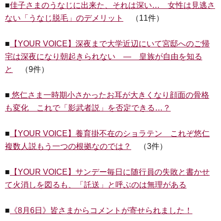
■
佳子さまのうなじに出来た、それは深い… 女性は見逃さ
ない「うなじ脱毛」のデメリット
（11件）
■
【YOUR VOICE】深夜まで大学近辺にいて宮邸へのご帰
宅は深夜になり朝起きられない ― 皇族が自由を知る
と
（9件）
■
悠仁さま一時期小さかったお耳が大きくなり顔面の骨格
も変化 これで「影武者説」を否定できる…？
■
【YOUR VOICE】養育掛不在のショラテン これぞ悠仁
複数人説もう一つの根拠なのでは？
（3件）
■
【YOUR VOICE】サンデー毎日に随行員の失敗と書かせ
て火消しを図るも、「託送」と呼ぶのは無理がある
■
《8月6日》皆さまからコメントが寄せられました！