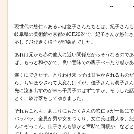
b
t
n
e
••┈┈┈┈•
o
e
a
n
o
r
g
k
e
現世代の悠仁ｓあるいは悠子さんたちとは、紀子さんも
r
岐阜県の美術館や京都のICE2024で、紀子さんが悠
応して飛び退く様子が印象的でした。
あれは元から赤の他人に近い関係だからそうなるのであ
ば、もっと和やかで、良い意味での親子べったり感があ
遅くにできた子、とりわけ末っ子は甘やかされるものだ
ら、ちやほやされて大変なはずが、佳子さんも眞子さん
先に泣き出すのが末っ子男子のはずですが、そうした話も
とく、駆け落ちしてゆきました。
それもこれも、あまりにもたくさんの悠仁ｓが一度にで
バラバラ、全員が男や女をつくり、文仁氏は愛人を、紀
んにぞっこん、佳子さんも誰かと宮邸で同棲か、などと