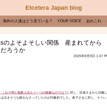
Etcetera Japan blog
海外の人達はどう見ている？
YOUR VOICE
あれこれ
悠仁sのよそよそしい関係 産まれてから
のだろうか
2025年8月9日
1:47 P
 これぞ悠仁複数人説もう一つの根拠なのでは？
に対し、読者さまから頂戴
んは泣きそうな眼をなさっていたのが印象的でした。眞子さまに対し、そうい