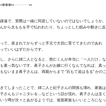
•✼✼✼••┈┈┈┈••
疎遠で、実際は一緒に同居していないのではないでしょうか。
仁さんから太ももを手で払われたり、ちょっとした睨みや動きに反
って、産まれてからずっと手元で大切に育ててきたのであれ
っていいはずだからです。
し、さらに姉二人となると、悠仁くんが本当に「一人だけ」な
も素っ気ないです。眞子さんがお嫁に行くなんてなれば、真っ
ないまま眞子さんは、両親からまで “石もて追はるる” かの
きてしまったことで、姉二人と紀子さんの関係も壊れ、家族は
子さんもジャニタレを…などという話が流れ、眞子さんは圭く
いう噂が次々とあがるようでは、仮面家族もいいところになっ