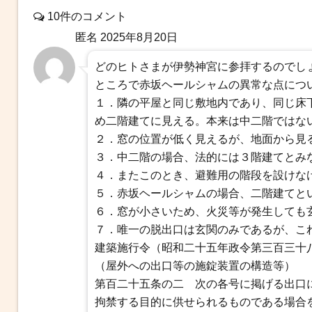
10件のコメント
匿名
2025年8月20日
どのヒトさまが伊勢神宮に参拝するのでし
ところで赤坂ヘールシャムの異常な点につ
１．隣の平屋と同じ敷地内であり、同じ床
め二階建てに見える。本来は中二階ではな
２．窓の位置が低く見えるが、地面から見
３．中二階の場合、法的には３階建てとみ
４．またこのとき、避難用の階段を設けな
５．赤坂ヘールシャムの場合、二階建てと
６．窓が小さいため、火災等が発生しても
７．唯一の脱出口は玄関のみであるが、こ
建築施行令（昭和二十五年政令第三百三十
（屋外への出口等の施錠装置の構造等）
第百二十五条の二 次の各号に掲げる出口
拘禁する目的に供せられるものである場合