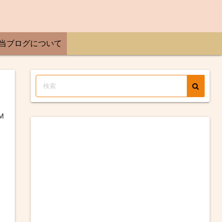
当ブログについて
M
し