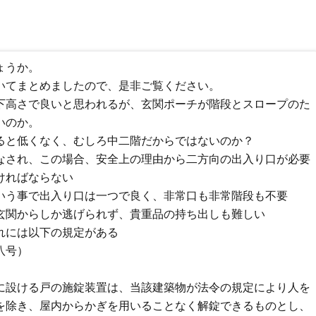
ょうか。
いてまとめましたので、是非ご覧ください。
下高さで良いと思われるが、玄関ポーチが階段とスロープのた
いのか。
ると低くなく、むしろ中二階だからではないのか？
なされ、この場合、安全上の理由から二方向の出入り口が必要
ければならない
いう事で出入り口は一つで良く、非常口も非常階段も不要
玄関からしか逃げられず、貴重品の持ち出しも難しい
れには以下の規定がある
八号）
に設ける戸の施錠装置は、当該建築物が法令の規定により人を
を除き、屋内からかぎを用いることなく解錠できるものとし、