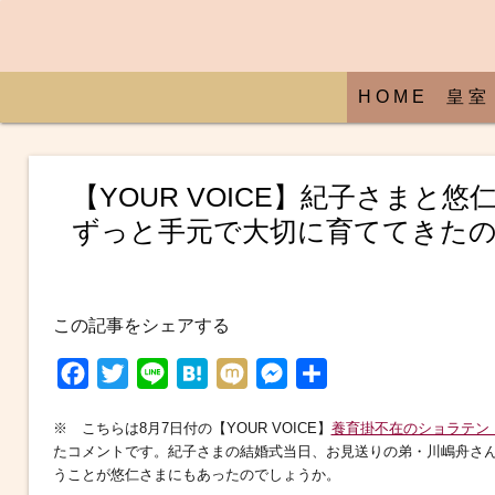
H O M E
皇 室
【YOUR VOICE】紀子さまと
ずっと手元で大切に育ててきた
この記事をシェアする
F
T
L
H
M
M
共
a
w
i
a
i
e
有
※ こちらは8月7日付の【YOUR VOICE】
養育掛不在のショラテン
c
i
n
t
x
s
たコメントです。紀子さまの結婚式当日、お見送りの弟・川嶋舟さ
e
t
e
e
i
s
うことが悠仁さまにもあったのでしょうか。