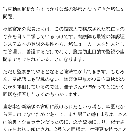
写真動画解析からすっかり公然の秘密となってきた悠仁ｓ
問題。
秋篠宮家の職員たちは、この複数人で構成された悠仁ｓの
存在を日々目撃しているわけです。警護陣も最近の顔認証
システムへの登録必要性から、悠仁ｓ一人一人を別人とし
て管理し、警護するだけでなく、脱走防止目的で監視や幽
閉までさせられていることになります。
ただし監禁までやるとなると違法性が出てきます。もちろ
ん、皇統譜にも記載のない、幽霊偽皇族がウヨウヨ秋邸の
なかを徘徊しているのでは、佳子さんが怖がってとにかく
同居を拒否したがるのもわかります。
座敷牢が新築後の宮邸に設けられたという噂も、幽霊だか
ら表に出せないためであって、また男子の悠仁1号は、本来
は嫡男・ショラテンだったのに、悠子登場により、紀子さ
んからお払い箱にされ、2号らと同様に、生涯妻を持つこと