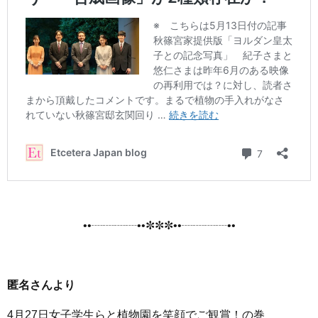
••┈┈┈┈••✼✼✼••┈┈┈┈••
匿名さんより
4月27日女子学生らと植物園を笑顔でご観賞！の巻