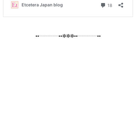
••┈┈┈┈••✼✼✼••┈┈┈┈••