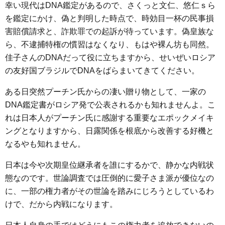
幸い現代はDNA鑑定があるので、さくっと文仁、悠仁ｓら
を鑑定にかけ、偽と判明した時点で、時効目一杯の民事損
害賠償請求と、詐欺罪での起訴が待っています。偽皇族な
ら、不逮捕特権の慣習はなくなり、もはや裸ん坊も同然。
佳子さんのDNAだって役に立ちますから、せいぜいロシア
の友好国ブラジルでDNAをばらまいてきてください。
ある日突然プーチン氏からの凄い贈り物として、一家の
DNA鑑定書がロシア発で公表されるかも知れませんよ。こ
れは日本人がプーチン氏に感謝する重要なエポックメイキ
ングとなりますから、日露関係を根底から改善する好機と
なるやも知れません。
日本は今や次期皇位継承者を誰にするかで、静かな内戦状
態なのです。世論調査では圧倒的に愛子さま派が優位なの
に、一部の権力者がその世論を踏みにじろうとしているわ
けで、だから内戦になります。