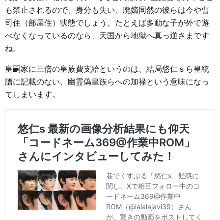
も禁止されるので、身分も失い、廃嫡同然の彼らは今や曹
司住（部屋住）状態でしょう。たとえば多動な子が外で遊
べなくなっているのなら、天国から地獄へ真っ逆さまです
ね。
皇嗣家に三倍の皇族費支給というのは、結局悠仁ｓら皇統
譜に記載のない、幽霊偽皇族らへの加禄という意味になっ
てしまいます。