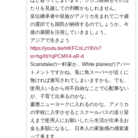
はと疑ってしまいます。シカゴ経由もその当
たりを見越しての判断かもしれません。
皇位継承者や皇族がアメリカ生まれで二十歳
の選択でも国民が納得するのでしょうか。今
後の展開を注視していきましょう。
アジアで生きよう
https://youtu.be/mKFCnLzY8Vs?
si=hgXbYqPCMX4-aR-d
Scarsdaleの一軒家か、White planesのアパー
トメントですかね。兎に角スーパーが近くに
無ければ激写されてしまいますかも。でも、
使用人いるから何不自由なことで心配事ない
が、子育て出来るのかな。
慶應ニューヨークに入れるのかな。アメリカ
の学校に入学させるとスクールバスの送り迎
えまで使用人にお願いしたら生活が出来るお
金も多額になるし、日本人の家族感の感覚違
って来ます。