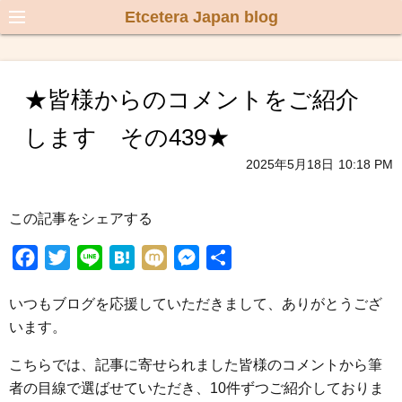
Etcetera Japan blog
★皆様からのコメントをご紹介
します その439★
2025年5月18日
10:18 PM
この記事をシェアする
F
T
L
H
M
M
共
a
w
i
a
i
e
有
いつもブログを応援していただきまして、ありがとうござ
c
i
n
t
x
s
います。
e
t
e
e
i
s
b
t
n
e
こちらでは、記事に寄せられました皆様のコメントから筆
o
e
a
n
者の目線で選ばせていただき、10件ずつご紹介しておりま