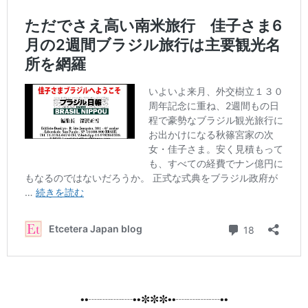
••┈┈┈┈••✼✼✼••┈┈┈┈••