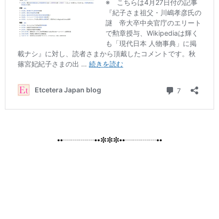
••┈┈┈┈••✼✼✼••┈┈┈┈••