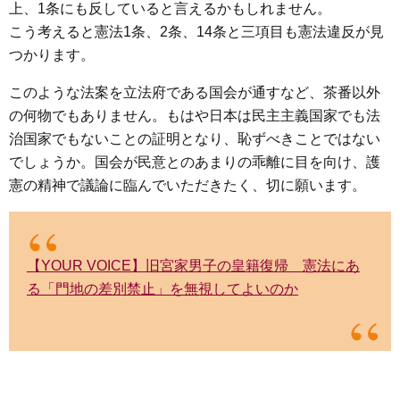
上、1条にも反していると言えるかもしれません。
こう考えると憲法1条、2条、14条と三項目も憲法違反が見
つかります。
このような法案を立法府である国会が通すなど、茶番以外
の何物でもありません。もはや日本は民主主義国家でも法
治国家でもないことの証明となり、恥ずべきことではない
でしょうか。国会が民意とのあまりの乖離に目を向け、護
憲の精神で議論に臨んでいただきたく、切に願います。
【YOUR VOICE】旧宮家男子の皇籍復帰 憲法にあ
る「門地の差別禁止」を無視してよいのか