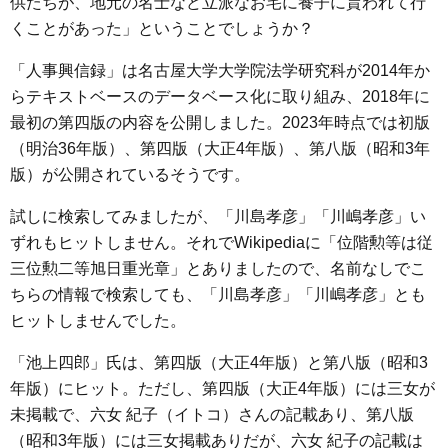
供たちが、地元の名士など立派なお宅に養子に貰われて行
くことがあった」ということでしょうか？
「人事興信録」は名古屋大学大学院法学研究科が2014年か
らテキストベースのデータベース化に取り組み、2018年に
最初の第四版の内容を公開しました。2023年時点では初版
（明治36年版）、第四版（大正4年版）、第八版（昭和3年
版）が公開されているそうです。
試しに検索してみましたが、「川島孝彦」「川嶋孝彦」い
ずれもヒットしません。それでWikipediaに「位階勲等は従
三位勲二等旭日重光章」とありましたので、名前なしでこ
ちらの情報で検索しても、「川島孝彦」「川嶋孝彦」とも
ヒットしませんでした。
「池上四郎」氏は、第四版（大正4年版）と第八版（昭和3
年版）にヒット。ただし、第四版（大正4年版）には三女が
未掲載で、六女 紀子（イトコ）さんの記載あり、第八版
（昭和3年版）には三女掲載ありだが、六女 紀子の記載は