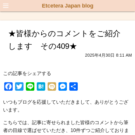
Etcetera Japan blog
★皆様からのコメントをご紹介
します その409★
2025年4月30日
8:11 AM
この記事をシェアする
F
T
L
H
M
M
共
a
w
i
a
i
e
有
いつもブログを応援していただきまして、ありがとうござ
c
i
n
t
x
s
います。
e
t
e
e
i
s
b
t
n
e
こちらでは、記事に寄せられました皆様のコメントから筆
o
e
a
n
者の目線で選ばせていただき、10件ずつご紹介しておりま