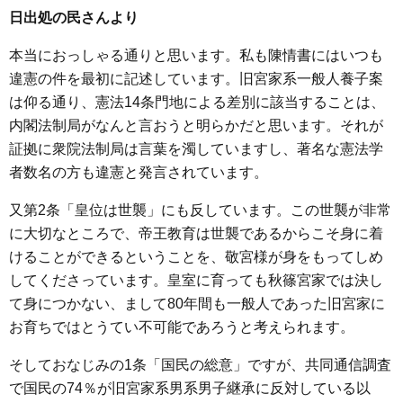
日出処の民さんより
本当におっしゃる通りと思います。私も陳情書にはいつも
違憲の件を最初に記述しています。旧宮家系一般人養子案
は仰る通り、憲法14条門地による差別に該当することは、
内閣法制局がなんと言おうと明らかだと思います。それが
証拠に衆院法制局は言葉を濁していますし、著名な憲法学
者数名の方も違憲と発言されています。
又第2条「皇位は世襲」にも反しています。この世襲が非常
に大切なところで、帝王教育は世襲であるからこそ身に着
けることができるということを、敬宮様が身をもってしめ
してくださっています。皇室に育っても秋篠宮家では決し
て身につかない、まして80年間も一般人であった旧宮家に
お育ちではとうてい不可能であろうと考えられます。
そしておなじみの1条「国民の総意」ですが、共同通信調査
で国民の74％が旧宮家系男系男子継承に反対している以