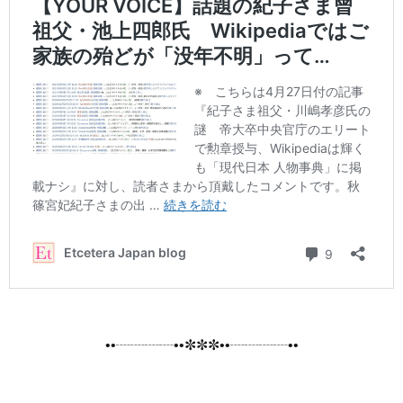
••┈┈┈┈••✼✼✼••┈┈┈┈••