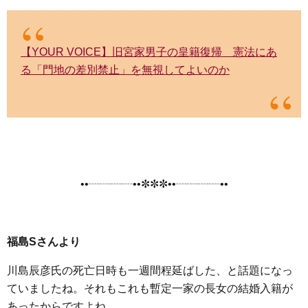
【YOUR VOICE】旧宮家男子の皇籍復帰 憲法にあ
る「門地の差別禁止」を無視してよいのか
••┈┈┈┈••✼✼✼••┈┈┈┈••
福島Sさんより
川島辰彦氏の死亡日時も一週間程延ばした、と話題になっ
ていましたね。それもこれも暫定一家の長女の結婚入籍が
あったからですよね。