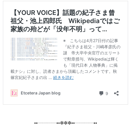
••┈┈┈┈••✼✼✼••┈┈┈┈••