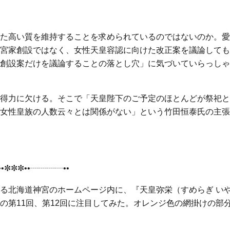
た高い質を維持することを求められているのではないのか。愛
宮家創設ではなく、女性天皇容認に向けた改正案を議論しても
創設案だけを議論することの落とし穴」に気づいていらっしゃ
得力に欠ける。そこで「天皇陛下のご予定のほとんどが祭祀と
女性皇族の人数云々とは関係がない」という竹田恒泰氏の主張
•✼✼✼••┈┈┈┈••
る北海道神宮のホームページ内に、『天皇弥栄（すめらぎ い
の第11回、第12回に注目してみた。オレンジ色の網掛けの部