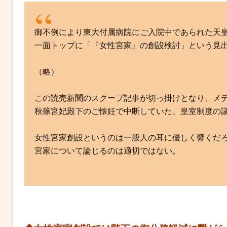
御不例により東大付属病院にご入院中であられた天
一面トップに「『女性宮家』の創設検討」という見
（略）
この読売新聞のスクープ記事が切っ掛けとなり、メ
秋篠宮妃殿下のご懐妊で中断していた、皇室制度の
女性宮家創設というのは一般人の耳に優しく響くだ
宮家について論じるのは適切ではない。