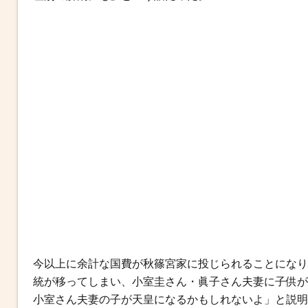
b
t
n
e
o
e
a
n
o
r
g
k
e
r
今以上に余計な国費が秋篠宮家に投じられることになり
統が移ってしまい、小室圭さん・眞子さん夫妻に子供が
小室さん夫妻の子が天皇になるかもしれないよ」と説明