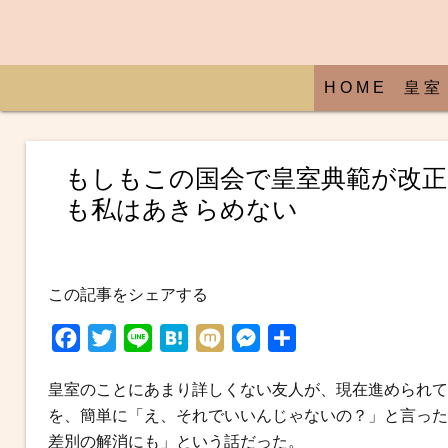
H O M E
皇 室
もしもこの国会で皇室典範が改正
も私はあきらめない
この記事をシェアする
F
T
L
H
M
M
共
a
w
i
a
i
e
有
皇室のことにあまり詳しくない友人が、現在進められて
c
i
n
t
x
s
を、簡単に「え、それでいいんじゃないの？」と言った
e
t
e
e
i
s
差別の解消にも」という話だった。