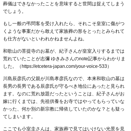
葬儀はできなかったことを意味すると世間は捉えてしまう
でしょう。
もし一般の弔問客を受け入れたら、それこそ皇室に傷がつ
くような事案だから敢えて家族葬の形をとったとみられて
も仕方がないといわれかねませんよね。
和歌山の菩提寺のお墓が、紀子さんが皇室入りするまでは
荒れていたことが志彌 ゆきみさんのnote記事からわかりま
した。（https://etcetera-japan.com/your-voice-533）
川島辰彦氏の父親が川島孝彦氏なので、本来和歌山の墓は
長男の長男である辰彦氏が守るべき地位にあったと見られ
ます。なのに荒れ放題だったということは、紀子さんがお
嫁に行くまでは、先祖供養をお寺ではやってもらっていな
かった、何か別の新宗教に帰依していたのかな？とも疑っ
てしまいます。
ここでも小室圭さんは、家族葬で見てはいけない光景を見