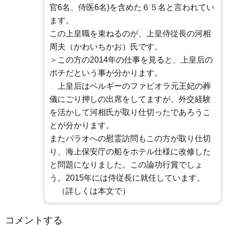
官6名、侍医6名)を含めた６５名と言われてい
ます。
この上皇職を束ねるのが、上皇侍従長の河相
周夫（かわいちかお）氏です。
＞この方の2014年の仕事を見ると、上皇后の
ポチだという事が分かります。
上皇后はベルギーのファビオラ元王妃の葬
儀にごり押しの出席をしてますが、外交経験
を活かして河相氏が取り仕切ったであろうこ
とが分かります。
またパラオへの慰霊訪問もこの方が取り仕切
り、海上保安庁の船をホテル仕様に改修した
と問題になりました。この論功行賞でしょ
う。2015年には侍従長に就任しています。
（詳しくは本文で）
コメントする