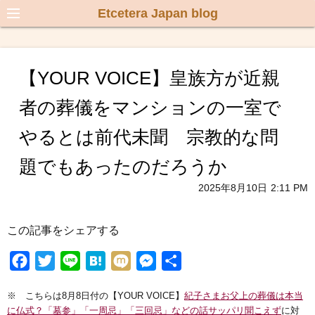
Etcetera Japan blog
【YOUR VOICE】皇族方が近親
者の葬儀をマンションの一室で
やるとは前代未聞 宗教的な問
題でもあったのだろうか
2025年8月10日
2:11 PM
この記事をシェアする
F
T
L
H
M
M
共
a
w
i
a
i
e
有
※ こちらは8月8日付の【YOUR VOICE】
紀子さまお父上の葬儀は本当
c
i
n
t
x
s
に仏式？「墓参」「一周忌」「三回忌」などの話サッパリ聞こえず
に対