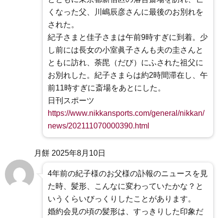
くなった父、川嶋辰彦さんに最後のお別れを
された。
紀子さまと佳子さまは午前9時すぎに到着。少
し前には長女の小室眞子さんも夫の圭さんと
ともに訪れ、荼毘（だび）にふされた祖父に
お別れした。紀子さまらは約2時間滞在し、午
前11時すぎに斎場をあとにした。
日刊スポーツ
https://www.nikkansports.com/general/nikkan/
news/202111070000390.html
月餅
2025年8月10日
4年前の紀子様のお父様の訃報のニュースを見
た時、髪形、こんなに変わっていたかな？と
いうくらいびっくりしたことがあります。
婚約会見の頃の髪形は、すっきりした印象だ