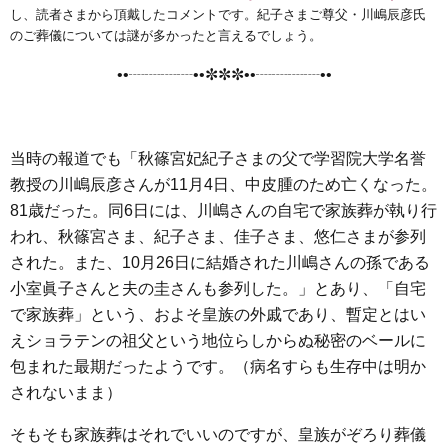
e
t
e
e
i
s
し、読者さまから頂戴したコメントです。紀子さまご尊父・川嶋辰彦氏
b
t
n
e
のご葬儀については謎が多かったと言えるでしょう。
o
e
a
n
••┈┈┈┈••✼✼✼••┈┈┈┈••
o
r
g
k
e
r
当時の報道でも「秋篠宮妃紀子さまの父で学習院大学名誉
教授の川嶋辰彦さんが11月4日、中皮腫のため亡くなった。
81歳だった。同6日には、川嶋さんの自宅で家族葬が執り行
われ、秋篠宮さま、紀子さま、佳子さま、悠仁さまが参列
された。また、10月26日に結婚された川嶋さんの孫である
小室眞子さんと夫の圭さんも参列した。」とあり、「自宅
で家族葬」という、およそ皇族の外戚であり、暫定とはい
えショラテンの祖父という地位らしからぬ秘密のベールに
包まれた最期だったようです。（病名すらも生存中は明か
されないまま）
そもそも家族葬はそれでいいのですが、皇族がぞろり葬儀