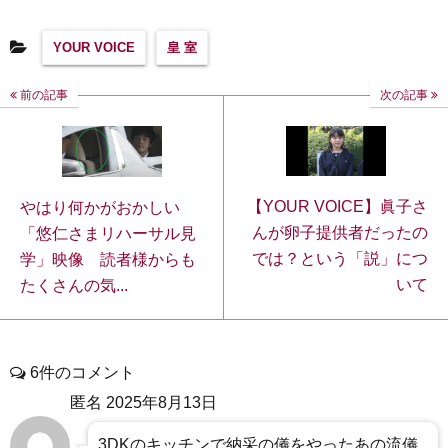
YOUR VOICE
皇 室
前の記事
次の記事
【YOUR VOICE】眞子さ
やはり何かがおかしい
んが卵子提供者だったの
「悠仁さまリハーサル見
では？という「説」につ
学」映像 読者様からも
いて
たくさんの気...
6件のコメント
匿名
2025年8月13日
3DKのキッチンで納采の儀をやったあの流儀