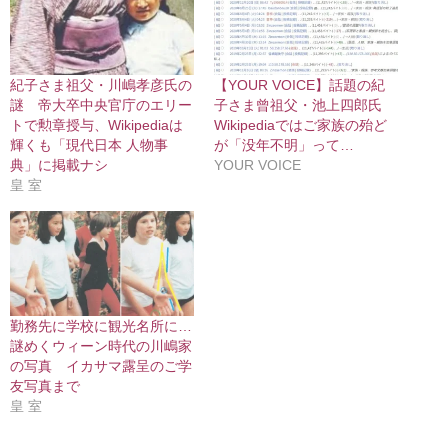
紀子さま祖父・川嶋孝彦氏の
【YOUR VOICE】話題の紀
謎 帝大卒中央官庁のエリー
子さま曾祖父・池上四郎氏
トで勲章授与、Wikipediaは
Wikipediaではご家族の殆ど
輝くも「現代日本 人物事
が「没年不明」って…
典」に掲載ナシ
YOUR VOICE
皇 室
勤務先に学校に観光名所に…
謎めくウィーン時代の川嶋家
の写真 イカサマ露呈のご学
友写真まで
皇 室