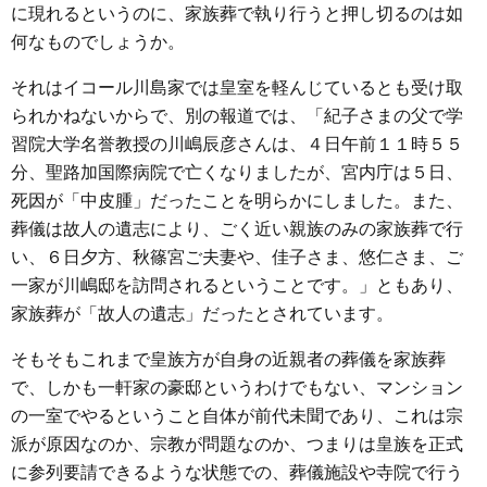
に現れるというのに、家族葬で執り行うと押し切るのは如
何なものでしょうか。
それはイコール川島家では皇室を軽んじているとも受け取
られかねないからで、別の報道では、「紀子さまの父で学
習院大学名誉教授の川嶋辰彦さんは、４日午前１１時５５
分、聖路加国際病院で亡くなりましたが、宮内庁は５日、
死因が「中皮腫」だったことを明らかにしました。また、
葬儀は故人の遺志により、ごく近い親族のみの家族葬で行
い、６日夕方、秋篠宮ご夫妻や、佳子さま、悠仁さま、ご
一家が川嶋邸を訪問されるということです。」ともあり、
家族葬が「故人の遺志」だったとされています。
そもそもこれまで皇族方が自身の近親者の葬儀を家族葬
で、しかも一軒家の豪邸というわけでもない、マンション
の一室でやるということ自体が前代未聞であり、これは宗
派が原因なのか、宗教が問題なのか、つまりは皇族を正式
に参列要請できるような状態での、葬儀施設や寺院で行う