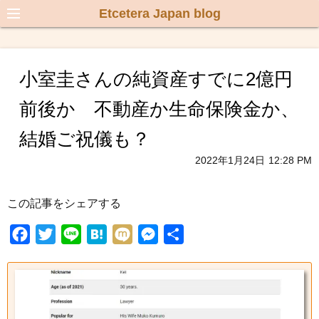
Etcetera Japan blog
小室圭さんの純資産すでに2億円
前後か 不動産か生命保険金か、
結婚ご祝儀も？
2022年1月24日
12:28 PM
この記事をシェアする
F
T
L
H
M
M
共
a
w
i
a
i
e
有
c
i
n
t
x
s
e
t
e
e
i
s
b
t
n
e