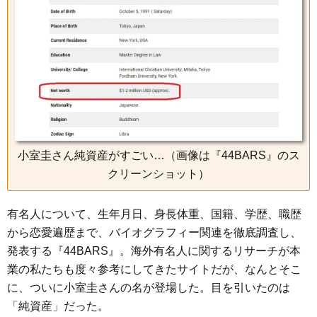
o
e
a
n
o
r
g
k
e
r
小室圭さん純資産がすごい…（画像は『44BARS』のス
クリーンショット）
有名人について、生年月日、身長体重、国籍、学歴、職歴
から恋愛遍歴まで、バイオグラフィー関連を徹底調査し、
発表する『44BARS』。海外有名人に関するリサーチが本
業の私たちも度々参考にしてきたサイトだが、なんとそこ
に、ついに小室圭さんの名が登場した。目を引いたのは
「純資産」だった。