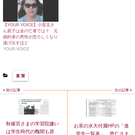
【YOUR VOICE】小室圭さ
ん親子は金の亡者では？ 元
婚約者の男性が恐ろしくなり
逃げ出すほど
YOUR VOICE
皇 室
前の記事
次の記事
秋篠宮さまの学習院嫌い
お茶の水大付属HPの「進
は学生時代の醜聞も原
学先一覧表」 悠仁さま