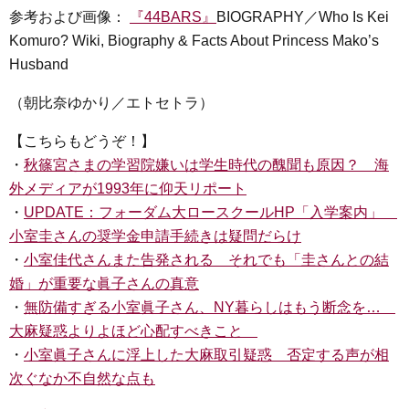
参考および画像：
『44BARS』
BIOGRAPHY／Who Is Kei
Komuro? Wiki, Biography & Facts About Princess Mako’s
Husband
（朝比奈ゆかり／エトセトラ）
【こちらもどうぞ！】
・
秋篠宮さまの学習院嫌いは学生時代の醜聞も原因？ 海
外メディアが1993年に仰天リポート
・
UPDATE：フォーダム大ロースクールHP「入学案内」
小室圭さんの奨学金申請手続きは疑問だらけ
・
小室佳代さんまた告発される それでも「圭さんとの結
婚」が重要な眞子さんの真意
・
無防備すぎる小室眞子さん、NY暮らしはもう断念を…
大麻疑惑よりよほど心配すべきこと
・
小室眞子さんに浮上した大麻取引疑惑 否定する声が相
次ぐなか不自然な点も