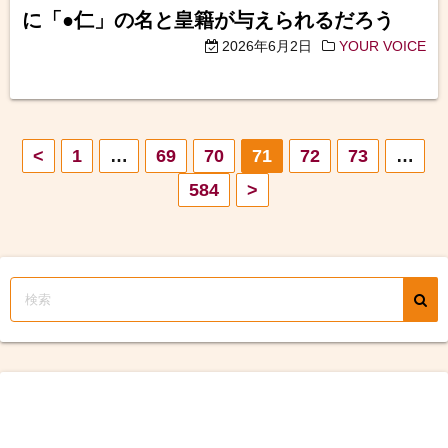
に「●仁」の名と皇籍が与えられるだろう
2026年6月2日
YOUR VOICE
投
<
1
…
69
70
71
72
73
…
584
>
稿
の
ペ
ー
ジ
送
り