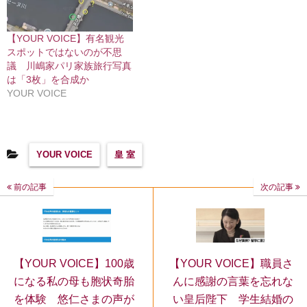
【YOUR VOICE】有名観光
スポットではないのが不思
議 川嶋家パリ家族旅行写真
は「3枚」を合成か
YOUR VOICE
YOUR VOICE
皇 室
前の記事
次の記事
【YOUR VOICE】職員さ
【YOUR VOICE】100歳
んに感謝の言葉を忘れな
になる私の母も胞状奇胎
い皇后陛下 学生結婚の
を体験 悠仁さまの声が