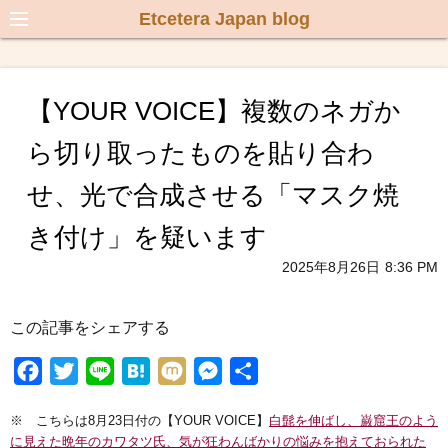
Etcetera Japan blog
【YOUR VOICE】複数のネガか
ら切り取ったものを貼り合わ
せ、光で合成させる「マスク焼
き付け」を疑います
2025年8月26日
8:36 PM
この記事をシェアする
F
T
L
H
M
M
共
a
w
i
a
i
e
有
※ こちらは8月23日付の【YOUR VOICE】
白髭を伸ばし、巌窟王のよう
c
i
n
t
x
s
に見えた晩年のカワタツ氏、気が狂わんばかりの悩みを抱えておられた