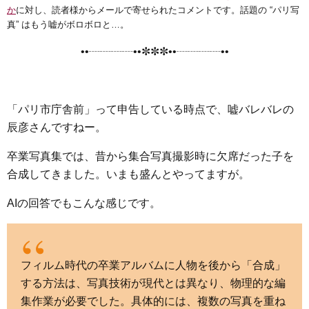
e
t
e
e
i
s
か
に対し、読者様からメールで寄せられたコメントです。話題の “パリ写
b
t
n
e
真” はもう嘘がボロボロと…。
o
e
a
n
••┈┈┈┈••✼✼✼••┈┈┈┈••
o
r
g
k
e
r
「パリ市庁舎前」って申告している時点で、嘘バレバレの
辰彦さんですねー。
卒業写真集では、昔から集合写真撮影時に欠席だった子を
合成してきました。いまも盛んとやってますが。
AIの回答でもこんな感じです。
フィルム時代の卒業アルバムに人物を後から「合成」
する方法は、写真技術が現代とは異なり、物理的な編
集作業が必要でした。具体的には、複数の写真を重ね