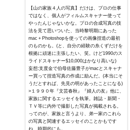
【山の家族４人の写真】だけは、プロの仕事
ではなく、個人がフィルムスキャナー使って
やったんじゃないかな。プロの合成写真の技
法を見て思いついた、当時黎明期にあった
mac + Photoshopを使っての画像捏造の最初
のものかも。(と、自分の経験の糸くずだけを
根拠に頑迷に主張したい、笑。けど1990のス
ライドスキャナー$10,000はかなり高いな)
妄想:支度金で伯母佐藤豊子がmacとスキャナ
ー買って捏造写真の作成に励んだ。(本当にそ
うだとすれば、先見の明があったことになる)
>１９９０年『文芸春秋』『婦人の友』他に、
家族に関するエッセイを執筆。雑誌・新聞・
ＴＶ等に内外で撮影した写真が掲載される。
ってのが、家族と言うより、弟一家のこれら
の写真と関連するエッセイのことかもです
ね、時期的にも。