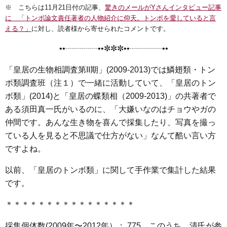
※ こちらは11月21日付の記事、
驚きのメールがYさんインタビュー記事
c
i
n
t
x
s
に 「トンボ論文責任著者の人物紹介に仰天。トンボを愛していると言
e
t
e
e
i
s
える？」
に対し、読者様から寄せられたコメントです。
b
t
n
e
••┈┈┈┈••✼✼✼••┈┈┈┈••
o
e
a
n
o
r
g
「皇居の生物相調査第II期」(2009-2013)では鱗翅類・トン
k
e
ボ類調査班（注１）で一緒に活動していて、「皇居のトン
r
ボ類」(2014)と「皇居の蝶類相（2009-2013)」の共著者で
ある須田真一氏がいるのに、「大嫌いなのはチョウやガの
仲間です。あんな生き物を喜んで採集したり、写真を撮っ
ている人を見ると不思議で仕方がない」なんて酷い言い方
ですよね。
以前、「皇居のトンボ類」に関して手作業で集計した結果
です。
＊＊＊＊＊＊＊＊＊＊＊＊＊＊＊＊
採集個体数(2009年〜2012年）： 775 このうち、清氏が参