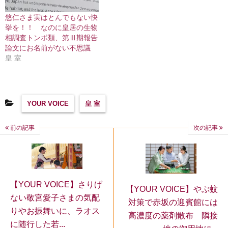
悠仁さま実はとんでもない快
挙を！！ なのに皇居の生物
相調査トンボ類、第Ⅲ期報告
論文にお名前がない不思議
皇 室
YOUR VOICE
皇 室
前の記事
次の記事
【YOUR VOICE】さりげ
【YOUR VOICE】やぶ蚊
ない敬宮愛子さまの気配
対策で赤坂の迎賓館には
りやお振舞いに、ラオス
高濃度の薬剤散布 隣接
に随行した若...