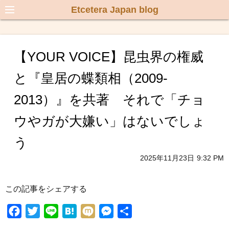
Etcetera Japan blog
【YOUR VOICE】昆虫界の権威
と『皇居の蝶類相（2009-
2013）』を共著 それで「チョ
ウやガが大嫌い」はないでしょ
う
2025年11月23日
9:32 PM
この記事をシェアする
F
T
L
H
M
M
共
a
w
i
a
i
e
有