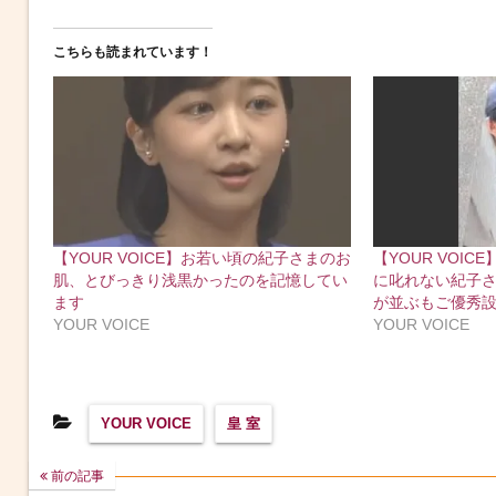
こちらも読まれています！
【YOUR VOICE】お若い頃の紀子さまのお
【YOUR VOI
肌、とびっきり浅黒かったのを記憶してい
に叱れない紀子
ます
が並ぶもご優秀
YOUR VOICE
YOUR VOICE
YOUR VOICE
皇 室
前の記事