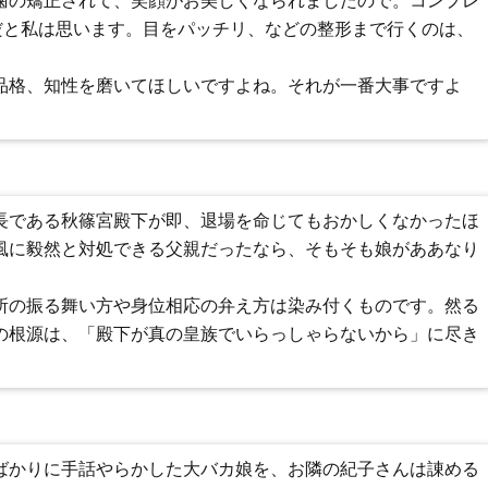
歯の矯正されて、笑顔がお美しくなられましたので。コンプレ
だと私は思います。目をパッチリ、などの整形まで行くのは、
品格、知性を磨いてほしいですよね。それが一番大事ですよ
長である秋篠宮殿下が即、退場を命じてもおかしくなかったほ
風に毅然と対処できる父親だったなら、そもそも娘がああなり
所の振る舞い方や身位相応の弁え方は染み付くものです。然る
の根源は、「殿下が真の皇族でいらっしゃらないから」に尽き
ばかりに手話やらかした大バカ娘を、お隣の紀子さんは諌める