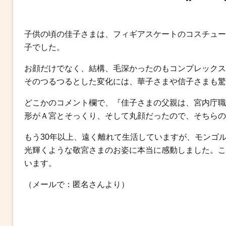
b
t
n
e
o
e
a
n
o
r
g
子供の頃の佳子さまは、フィギアスケートのコスチュー
k
e
子でした。
r
お顔だけでなく、結構、毛深かったのもコンプレックス
そのつるつるとした変化には、華子さまや信子さまも驚
どこかのコメント欄で、『佳子さまの父親は、宮内庁職
形がＡ宮とそっくり、そして丸顔だったので、そちらの
もう30年以上、遠く離れて生活していますが、モンゴ
光輝くような敬宮さまのお姿に本当に感動しました。こ
います。
（メールで：匿名さんより）