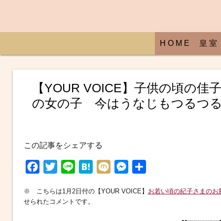
H O M E
皇 室
【YOUR VOICE】子供の頃
の女の子 今はうなじもつるつ
この記事をシェアする
F
T
L
H
M
M
共
a
w
i
a
i
e
有
※ こちらは1月2日付の【YOUR VOICE】
お若い頃の紀子さまのお
c
i
n
t
x
s
せられたコメントです。
e
t
e
e
i
s
••┈┈┈┈•