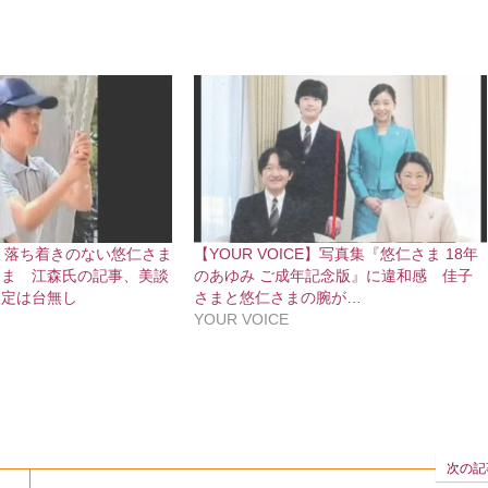
CE】落ち着きのない悠仁さま
【YOUR VOICE】写真集『悠仁さま 18年
さま 江森氏の記事、美談
のあゆみ ご成年記念版』に違和感 佳子
設定は台無し
さまと悠仁さまの腕が…
YOUR VOICE
次の記