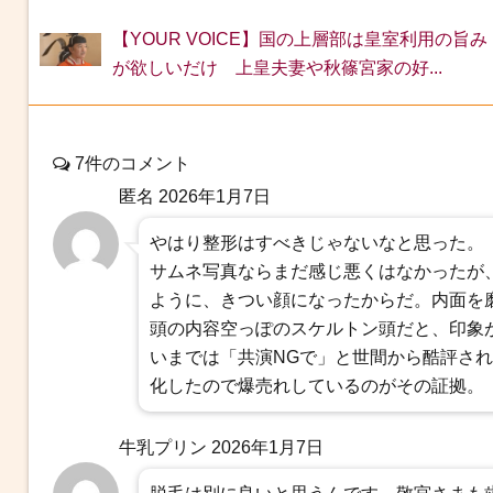
【YOUR VOICE】国の上層部は皇室利用の旨み
が欲しいだけ 上皇夫妻や秋篠宮家の好...
7件のコメント
匿名
2026年1月7日
やはり整形はすべきじゃないなと思った。
サムネ写真ならまだ感じ悪くはなかったが
ように、きつい顔になったからだ。内面を
頭の内容空っぽのスケルトン頭だと、印象
いまでは「共演NGで」と世間から酷評さ
化したので爆売れしているのがその証拠。
牛乳プリン
2026年1月7日