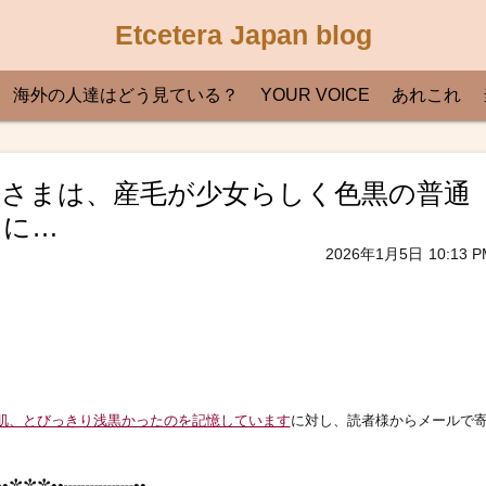
Etcetera Japan blog
海外の人達はどう見ている？
YOUR VOICE
あれこれ
の佳子さまは、産毛が少女らしく色黒の普通
るに…
2026年1月5日
10:13 P
肌、とびっきり浅黒かったのを記憶しています
に対し、読者様からメールで
•✼✼✼••┈┈┈┈••