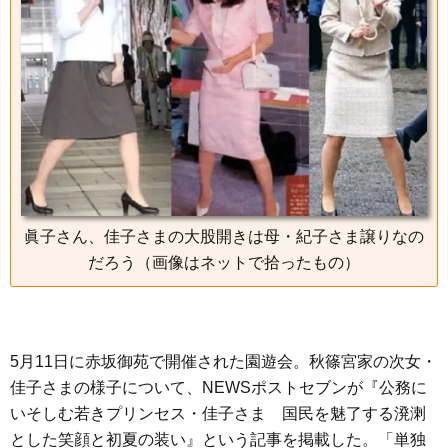
o
e
a
n
o
r
g
k
e
r
眞子さん、佳子さまの大股開きは母・紀子さま譲りなの
だろう（画像はネットで拾ったもの）
5月11日に赤坂御苑で開催された園遊会。秋篠宮家の次女・
佳子さまの様子について、NEWSポストセブンが『公務に
いそしむ若きプリンセス・佳子さま 国民を魅了する溌溂
とした笑顔と初夏の装い』という記事を掲載した。「単独