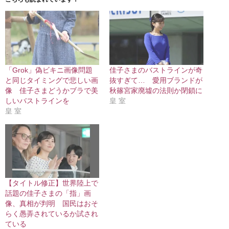
「Grok」偽ビキニ画像問題
佳子さまのバストラインが奇
と同じタイミングで悲しい画
抜すぎて… 愛用ブランドが
像 佳子さまどうかブラで美
秋篠宮家廃墟の法則か閉鎖に
しいバストラインを
皇 室
皇 室
【タイトル修正】世界陸上で
話題の佳子さまの「指」画
像、真相が判明 国民はおそ
らく愚弄されているか試され
ている