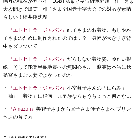
嶋舟の現在がヤバイ！LGBT法案と皇位継承問題！佳子さま
大股開きで爆笑！雅子さま全国赤十字大会での対応が素晴
らしい！櫻井翔沈黙
・
『エトセトラ・ジャパン』
紀子さまのお着物、もしや雅
子さまのために制作されたのでは…？ 身幅が大きすぎ背
中もダブついて
・
『エトセトラ・ジャパン』
だらしない着物姿、冷たい視
線、そして能登半島地震への無関心さ… 渡英は本当に秋
篠宮さまご夫妻でよかったのか
・
『エトセトラ・ジャパン』
小室眞子さんの「にらみ」
「袖」「着物」に絶句 元皇族ならもうちょっと何とか…
・
『Amazon』
美智子さまから眞子さま佳子さまへ プリン
セスの育て方
こちらも読まれています！