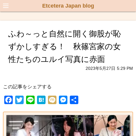
Etcetera Japan blog
ふわ～っと自然に開く御股が恥
ずかしすぎる！ 秋篠宮家の女
性たちのユルイ写真に赤面
2023年5月27日
5:29 PM
この記事をシェアする
F
T
L
H
M
M
共
a
w
i
a
i
e
有
c
i
n
t
x
s
e
t
e
e
i
s
b
t
n
e