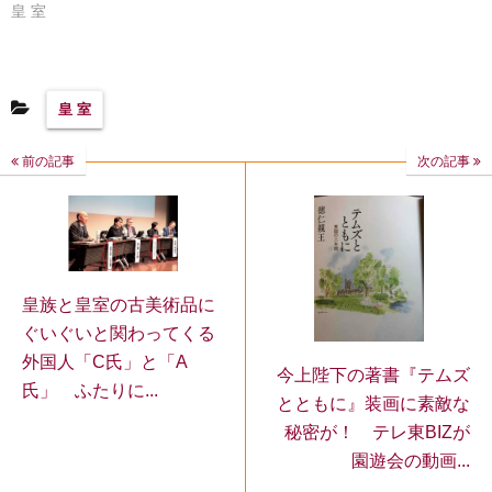
皇 室
皇 室
前の記事
次の記事
皇族と皇室の古美術品に
ぐいぐいと関わってくる
外国人「C氏」と「A
今上陛下の著書『テムズ
氏」 ふたりに...
とともに』装画に素敵な
秘密が！ テレ東BIZが
園遊会の動画...