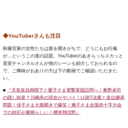
◆YouTuberさんも注目
秋篠宮家の女性たちは股を開きがちで、どうにもお行儀
が…というこの度の話題。YouTuberのあきらっちスカッと
皇室チャンネルさんが他のシーンも紹介しておられるの
で、ご興味がおありの方は下の動画でご確認いただきた
い。
■
『天皇皇后両陛下と愛子さま電撃英国訪問へ！奥野卓司
の隠し財産？川嶋舟の現在がヤバイ！LGBT法案と皇位継承
問題！佳子さま大股開きで爆笑！雅子さま全国赤十字大会
での対応が素晴らしい！櫻井翔沈黙』