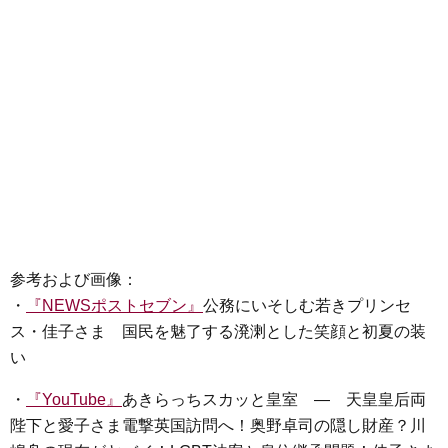
参考および画像：
・
『NEWSポストセブン』
公務にいそしむ若きプリンセ
ス・佳子さま 国民を魅了する溌溂とした笑顔と初夏の装
い
・
『YouTube』
あきらっちスカッと皇室 ― 天皇皇后両
陛下と愛子さま電撃英国訪問へ！奥野卓司の隠し財産？川