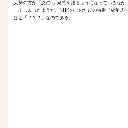
b
t
n
e
大勢の方が「悠仁s」疑惑を語るようになっているなか
o
e
a
n
してしまったようだ。NHKのこのたびの特番『成年式
o
r
g
ほど「？？？」なのである。
k
e
r