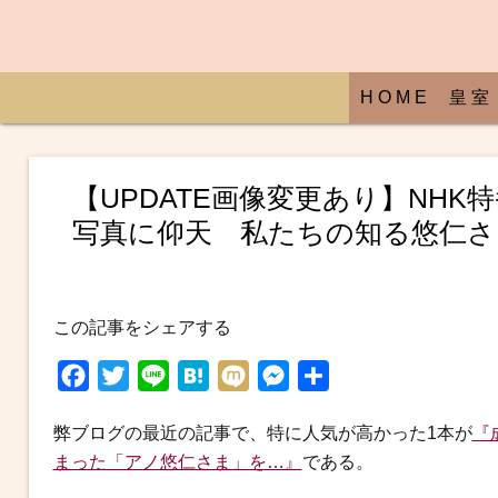
H O M E
皇 室
【UPDATE画像変更あり】NH
写真に仰天 私たちの知る悠仁さ
この記事をシェアする
F
T
L
H
M
M
共
a
w
i
a
i
e
有
弊ブログの最近の記事で、特に人気が高かった1本が
『
c
i
n
t
x
s
まった「アノ悠仁さま」を…』
である。
e
t
e
e
i
s