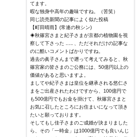
てます。
暇な独身中高年の趣味ですね。（苦笑）
同じ読売新聞の記事によく似た投稿
【町田晴雨】(常連の秋シン)
◈秋篠宮さまと紀子さまが京都の植物園を視
察して下さった ….. 、ただそれだけの記事な
のに酷いコメントばかりですね。
過去の眞子さんまで遡って考えてみると、秋
篠宮家の皆さまのご公務には、50億円以上の
価値があると思いますよ。
ましてや紀子さまは皇位を継承される悠仁さ
まをご出産されたわけですから、100億円で
も500億円でもお金を掛けて、秋篠宮さまと
お気に召したところにお住まいになって頂き
たいと願っております。
そしてもし佳子さまのご成婚が決まりました
ら、その「一時金」は1000億円でも良いんじ