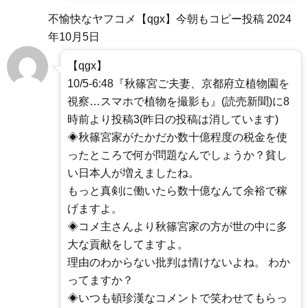
不愉快なヤフコメ【qgx】今朝もコピー投稿
2024
年10月5日
【qgx】
10/5-6:48『秋篠宮ご夫妻、京都府立植物園を
視察…スマホで植物を撮影も』(読売新聞)に8
時前より投稿3(昨日の投稿は消しています)
◈秋篠宮家がたかだか数十億程度の税金を使
ったところで何が問題なんでしょうか？貧し
い日本人が増えましたね。
もっと真剣に働いたら数十億なんて余裕で稼
げますよ。
◈コメ主さんより秋篠宮家の方が世の中に多
大な貢献をしてますよ。
理由のわからない批判は情けないよね。 わか
ってますか？
◈いつも頓珍漢なコメントで笑わせてもらっ