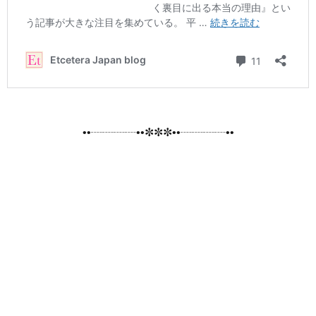
••┈┈┈┈••✼✼✼••┈┈┈┈••