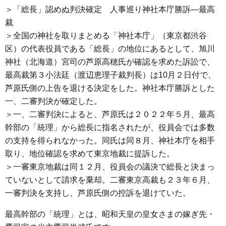
＞「総長」認めぬ判決確定 人事巡り神社本庁勝訴―最高
裁
＞全国の神社を取りまとめる「神社本庁」（東京都渋谷
区）の代表役員である「総長」の地位にあるとして、旭川
神社（北海道）宮司の芦原高穂氏が確認を求めた訴訟で、
最高裁第３小法廷（渡辺恵理子裁判長）は10月２日付で、
芦原氏側の上告を退ける決定をした。神社本庁勝訴とした
一、二審判決が確定した。
＞一、二審判決によると、芦原氏は２０２２年５月、最高
幹部の「統理」から総長に指名されたが、役員会では多数
の支持を得られなかった。同氏は同８月、神社本庁を相手
取り、地位確認を求めて東京地裁に提訴した。
＞一審東京地裁は同１２月、役員会の議決で総長と決まっ
ていないとして請求を棄却。二審東京高裁も２３年６月、
一審判決を支持し、芦原氏側の控訴を退けていた。
最高幹部の「統理」とは、昭和天皇の皇女さまの嫁ぎ先・