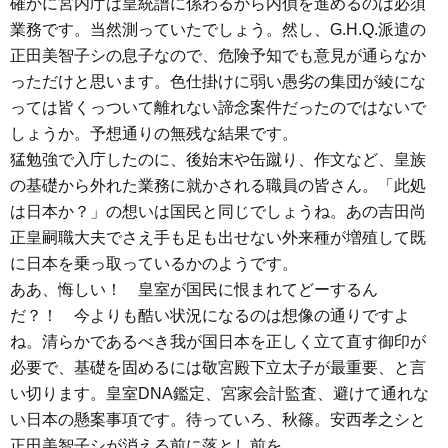
確かに宮内庁は皇統譜に係わるから内偵を進めるのは必須
業務です。当然測っていたでしょう。然し、G.H.Q.派遣の
正田美智子シの息子なので、危険予知でも意見が通らなか
っただけと思います。色仕掛けに弱い愚劣の集団が綾にな
っては皆くっついて離れない諦念案件だったのではないで
しょうか。予想通りの無残な結果です。
猛勉強で入庁したのに、後始末や缶蹴り、作文など、皇族
の基礎から外れた業務に就かされる職員の皆さん。「此処
は日本か？」の想いは国民と同じでしょうね。あの吉田尚
正皇嗣職大夫でさえ手も足も出せない外来種が増殖して既
に日本を乗っ取っているかのようです。
ああ、悔しい！ 皇室が国民に恨まれてどーするん
だ？！ 今よりも酷い状況になるのは想像の通りですよ
ね。清らかであるべき我が国日本を正しく立て直す御印が
必要で、基礎を固めるには敬宮殿下立太子が最重要、と言
い切ります。皇室DNA鑑定、宮家会計監査、避けて通れな
い日本の懸案事項です。待っていろ、秋篠。安西孝之シと
正田美智子シが消える前に落とし前を……