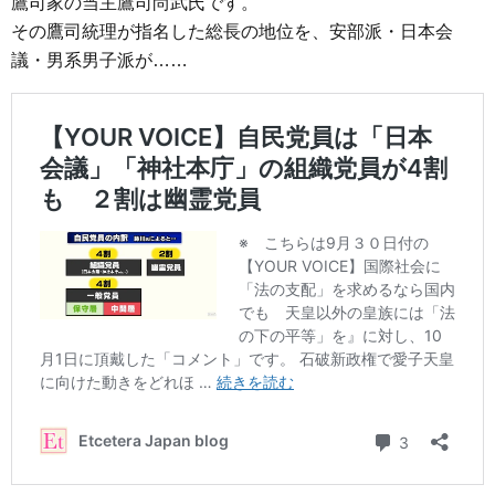
鷹司家の当主鷹司尚武氏です。
その鷹司統理が指名した総長の地位を、安部派・日本会
議・男系男子派が……