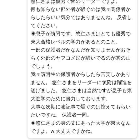
悠仁さまは優秀で皆のリーダーですよ。
何も知らない部外者が騒ぐのは我々関係者か
らしたらいい気分ではありませんね。 反省し
てください。
◈息子が筑附です。悠仁さまはとても優秀で
東大合格レベルの学力があるとのこと。
一部の保護者だかなんだか知りませんがおそ
らく外部のヤフコメ民が騒いでるのが関の山
でしょう。
我々筑附生の保護者からしたら苦笑しかあり
ません。 悠仁さまをリーダーに筑附は躍進を
遂げました。 悠仁さまは当然ですが息子も東
大進学のために努力しております。
大事な次期に嘘記事で騒ぐのは控えてもらい
たいですね。 保護者一同。
◈悠仁さまの身の丈にあった大学が東大なん
ですよ。w 大丈夫ですかね。