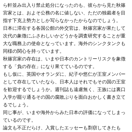
ら軒並み出入り禁止処分になったのも、彼らから見た秋篠
宮家とは、およそ公務の名に値しない、ただの独裁者を目
指す下克上勢力としか写らなかったからなのでしょう。
日本に滞在する各国公館の外交官は、秋篠宮家が果たして
次代の象徴にふさわしいかどうかを調査研究することが重
大な職務上の使命となっています。海外のシンクタンクも
同様の関心を持っています。
秋篠宮家の存在は、いまや日本のカントリーリスクを象徴
する「負の存在」になり果てているのです。
もし仮に、英国やオランダに、紀子や悠仁が王室メンバー
として存在していたなら、日本人はそれでもその国の王室
を歓迎するでしょうか。週刊誌も遠慮無く、王族には裏口
入学が罷り通るその国の腐敗ぶりを面白おかしく書き立て
るでしょう。
同じ事が、いまや海外からみた日本の評価になってしまっ
ているのです。
論文も不正だらけ、入賞したエッセーも剽窃してきたも