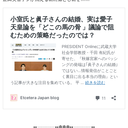
••┈┈┈┈••✼✼✼••┈┈┈┈••