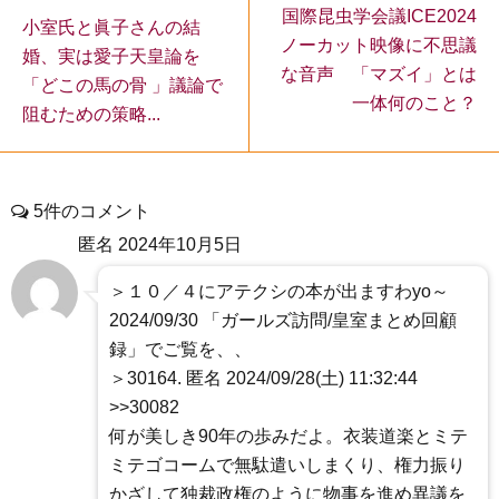
国際昆虫学会議ICE2024
小室氏と眞子さんの結
ノーカット映像に不思議
婚、実は愛子天皇論を
な音声 「マズイ」とは
「どこの馬の骨 」議論で
一体何のこと？
阻むための策略...
5件のコメント
匿名
2024年10月5日
＞１０／４にアテクシの本が出ますわyo～
2024/09/30 「ガールズ訪問/皇室まとめ回顧
録」でご覧を、、
＞30164. 匿名 2024/09/28(土) 11:32:44
>>30082
何が美しき90年の歩みだよ。衣装道楽とミテ
ミテゴコームで無駄遣いしまくり、権力振り
かざして独裁政権のように物事を進め異議を