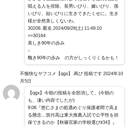
唱える人を排除、長男いびり、嫁いびり、孫
いびり、姑いびりに生きてきたくせに。生き
様が全然美しくないわ。
30208. 匿名 2024/09/28(土) 11:49:10
>>30164
美しき90年の歩み
↓
醜き90年の歩み の方がしっくりくるかも！
不愉快なヤフコメ【qgx】.再び 投稿です
2024年10
月5日
【qgx】今朝の投稿を全部消して。(今朝の
も、凄い内容でしたが)
9:06『悠仁さまの処遇めぐり保護者間で高ま
る懸念…筑付高は東大推薦入試で公平性を担
保できるのか【秋篠宮家の学校選び♯34】』