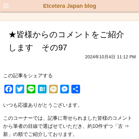
Etcetera Japan blog
★皆様からのコメントをご紹介
します その97
2024年10月4日
11:12 PM
この記事をシェアする
F
T
L
H
M
M
共
a
w
i
a
i
e
有
いつも応援ありがとうございます。
c
i
n
t
x
s
e
t
e
e
i
s
このコーナーでは、記事に寄せられました皆様のコメント
b
t
n
e
から筆者の目線で選ばせていただき、約10件ずつ「古 ⇒
o
e
a
n
新」の順でご紹介しております。