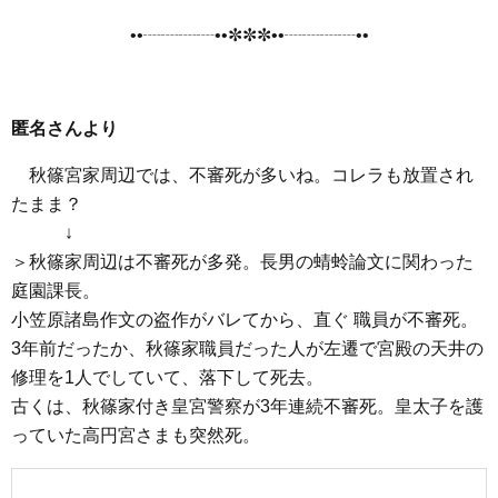
••┈┈┈┈••✼✼✼••┈┈┈┈••
匿名さんより
秋篠宮家周辺では、不審死が多いね。コレラも放置され
たまま？
↓
＞秋篠家周辺は不審死が多発。長男の蜻蛉論文に関わった
庭園課長。
小笠原諸島作文の盗作がバレてから、直ぐ 職員が不審死。
3年前だったか、秋篠家職員だった人が左遷で宮殿の天井の
修理を1人でしていて、落下して死去。
古くは、秋篠家付き皇宮警察が3年連続不審死。皇太子を護
っていた高円宮さまも突然死。