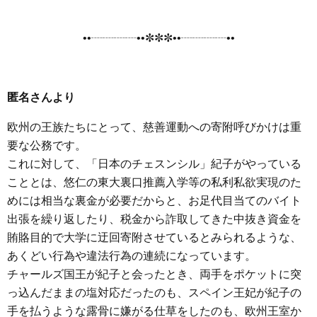
••┈┈┈┈••✼✼✼••┈┈┈┈••
匿名さんより
欧州の王族たちにとって、慈善運動への寄附呼びかけは重
要な公務です。
これに対して、「日本のチェスンシル」紀子がやっている
こととは、悠仁の東大裏口推薦入学等の私利私欲実現のた
めには相当な裏金が必要だからと、お足代目当てのバイト
出張を繰り返したり、税金から詐取してきた中抜き資金を
賄賂目的で大学に迂回寄附させているとみられるような、
あくどい行為や違法行為の連続になっています。
チャールズ国王が紀子と会ったとき、両手をポケットに突
っ込んだままの塩対応だったのも、スペイン王妃が紀子の
手を払うような露骨に嫌がる仕草をしたのも、欧州王室か