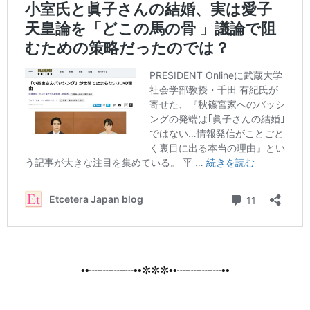
••┈┈┈┈••✼✼✼••┈┈┈┈••