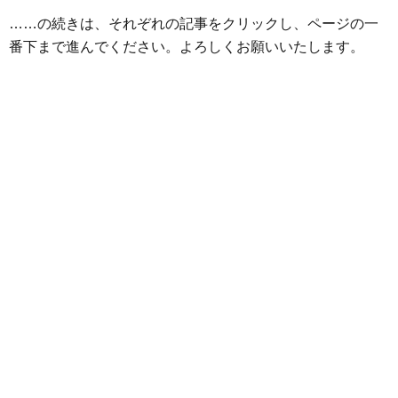
o
r
g
……の続きは、それぞれの記事をクリックし、ページの一
k
e
番下まで進んでください。よろしくお願いいたします。
r