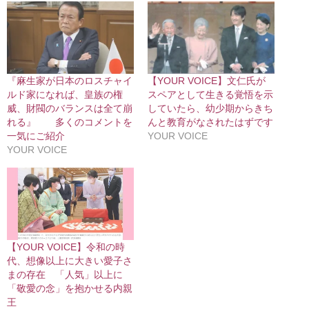
『麻生家が日本のロスチャイ
【YOUR VOICE】文仁氏が
ルド家になれば、皇族の権
スペアとして生きる覚悟を示
威、財閥のバランスは全て崩
していたら、幼少期からきち
れる』 多くのコメントを
んと教育がなされたはずです
一気にご紹介
YOUR VOICE
YOUR VOICE
【YOUR VOICE】令和の時
代、想像以上に大きい愛子さ
まの存在 「人気」以上に
「敬愛の念」を抱かせる内親
王