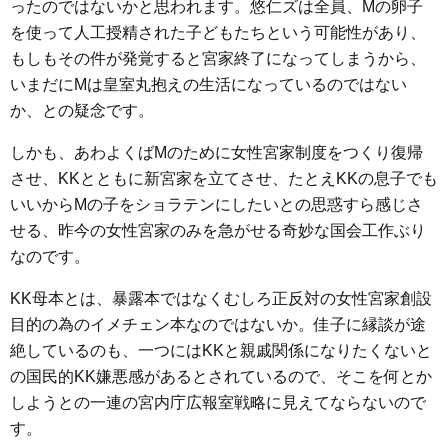
ったのではないかと思われます。悠仁ズは全員、Mの卵子
を使って人工授精された子どもたちという可能性があり、
もしもその件が発覚すると宮家終了になってしまうから、
いまだにMは皇室丸抱えの生活になっているのではない
か、との疑念です。
しかも、あわよくばMのために女性宮家制度をつくり復帰
させ、KKとともに新宮家を立てさせ、たとえKKの息子でも
いいからMの子をショラテンにしたいとの思惑すら感じさ
せる、昨今の女性宮家のみを急がせる奇妙な国会工作ぶり
なのです。
KK母本とは、暴露本ではなくむしろ正反対の女性宮家創設
目的の為のイメチェン本なのではないか。佳子に縁談が途
絶しているのも、一つにはKKと親戚関係になりたくないと
の国民的KK嫌悪感があるとされているので、そこを何とか
しようとの一連の宮内庁広報室戦略に見えてならないので
す。