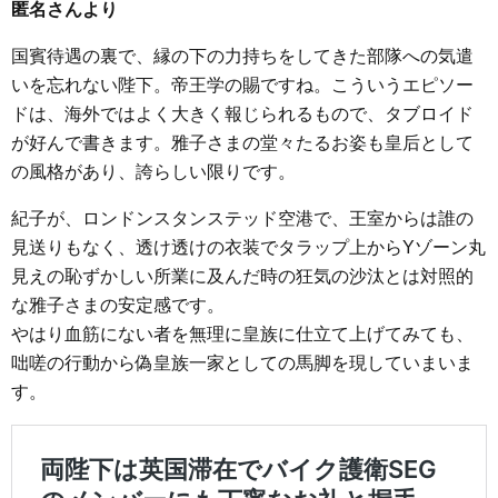
匿名さんより
国賓待遇の裏で、縁の下の力持ちをしてきた部隊への気遣
いを忘れない陛下。帝王学の賜ですね。こういうエピソー
ドは、海外ではよく大きく報じられるもので、タブロイド
が好んで書きます。雅子さまの堂々たるお姿も皇后として
の風格があり、誇らしい限りです。
紀子が、ロンドンスタンステッド空港で、王室からは誰の
見送りもなく、透け透けの衣装でタラップ上からYゾーン丸
見えの恥ずかしい所業に及んだ時の狂気の沙汰とは対照的
な雅子さまの安定感です。
やはり血筋にない者を無理に皇族に仕立て上げてみても、
咄嗟の行動から偽皇族一家としての馬脚を現していまいま
す。