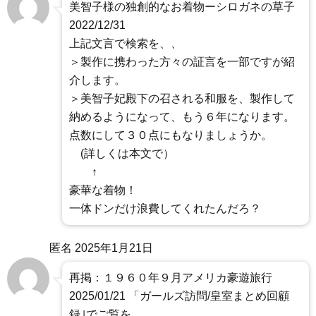
美智子様の独創的なお着物ーシロガネの草子
2022/12/31
上記文言で検索を、、
＞製作に携わった方々の証言を一部ですが紹
介します。
＞美智子妃殿下の召される和服を、製作して
納めるようになって、もう６年になります。
点数にして３０点にもなりましょうか。
(詳しくは本文で）
↑
豪華な着物！
一体ドンだけ浪費してくれたんだろ？
匿名
2025年1月21日
再掲：１９６０年９月アメリカ豪遊旅行
2025/01/21 「ガールズ訪問/皇室まとめ回顧
録｣でご覧を、、