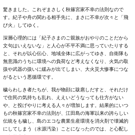
驚きました。これぞまさしく秋篠宮家不幸の法則なので
す。紀子や舟の関わる相手先に、まさに不幸が次々と「飛
び火」してゆく。
深層心理的には「紀子さまのご親族がおやりのことだから
文句はいえないな」と人心が不平不満に思っていたりする
と、それが以心伝心、地域全体に広がってゆき、自衛隊も
無意識のうちに環境への負荷など考えなくなり、火気の取
扱や武器の扱いに緩みが出てしまい、大火災大惨事につな
がるという悪循環です。
穢らわしき者たちが、我が物顔に跋扈しだすと、それだけ
で住民の気持ちも乱れ、ええいどうなっても仕方がない
や、と投げやりに考える人々が増加します。結果的にいつ
もの秋篠宮家不幸の法則が、江田島の海軍以来の誇らしい
伝統をも穢し、島のエコな農業生産環境を消火剤で壊滅的
にしてしまう（水源汚染）ことになったのでは、と心配し