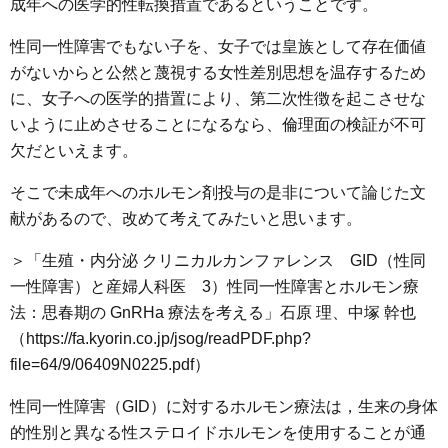
成年への医学的性転換措置であるということです。
性同一性障害でもない子を、女子では皇族として存在価値
がないからと公然と蔑視する女性差別思想を温存するため
に、女子への医学的措置により、第二次性徴を起こさせな
いように止めさせることになるなら、倫理面の検証が不可
欠だといえます。
そこで未成年へのホルモン剤投与の是非について論じた文
献があるので、改めて考えてみたいと思います。
＞「生殖・内分泌 クリニカルカンファレンス GID（性同
一性障害）と産婦人科医 3）性同一性障害とホルモン療
法：思春期の GnRHa 療法を考える」石原 理、中塚 幹也
（https://fa.kyorin.co.jp/jsog/readPDF.php?
file=64/9/06409N0225.pdf）
性同一性障害（GID）に対するホルモン療法は，生来の身体
的性別と異なる性ステロイドホルモンを使用することが通