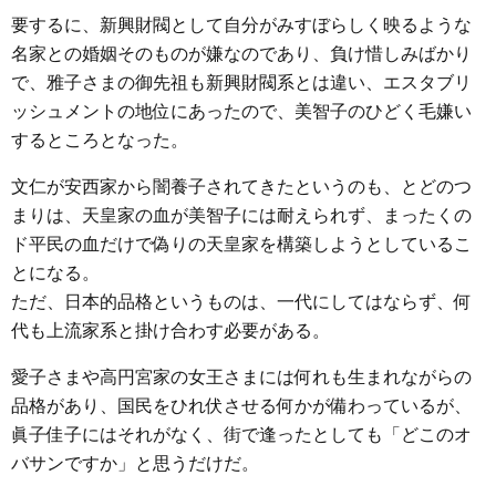
要するに、新興財閥として自分がみすぼらしく映るような
名家との婚姻そのものが嫌なのであり、負け惜しみばかり
で、雅子さまの御先祖も新興財閥系とは違い、エスタブリ
ッシュメントの地位にあったので、美智子のひどく毛嫌い
するところとなった。
文仁が安西家から闇養子されてきたというのも、とどのつ
まりは、天皇家の血が美智子には耐えられず、まったくの
ド平民の血だけで偽りの天皇家を構築しようとしているこ
とになる。
ただ、日本的品格というものは、一代にしてはならず、何
代も上流家系と掛け合わす必要がある。
愛子さまや高円宮家の女王さまには何れも生まれながらの
品格があり、国民をひれ伏させる何かが備わっているが、
眞子佳子にはそれがなく、街で逢ったとしても「どこのオ
バサンですか」と思うだけだ。