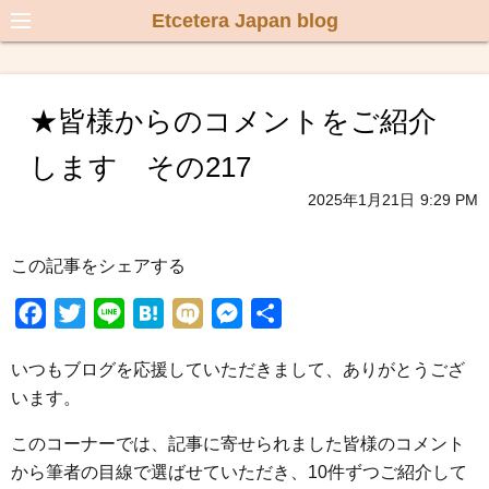
Etcetera Japan blog
★皆様からのコメントをご紹介
します その217
2025年1月21日
9:29 PM
この記事をシェアする
F
T
L
H
M
M
共
a
w
i
a
i
e
有
いつもブログを応援していただきまして、ありがとうござ
c
i
n
t
x
s
います。
e
t
e
e
i
s
b
t
n
e
このコーナーでは、記事に寄せられました皆様のコメント
o
e
a
n
から筆者の目線で選ばせていただき、10件ずつご紹介して