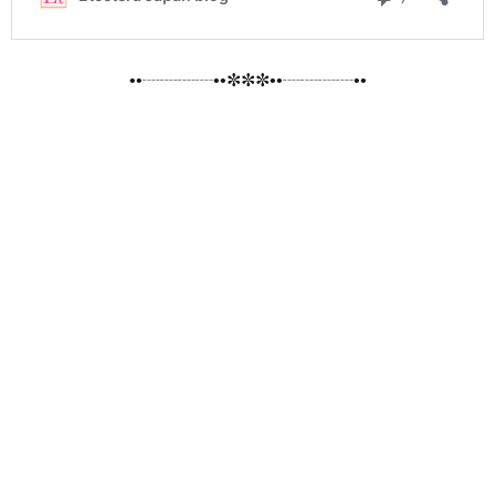
••┈┈┈┈••✼✼✼••┈┈┈┈••