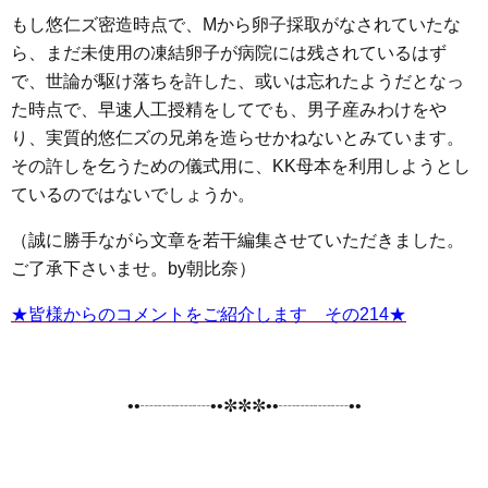
もし悠仁ズ密造時点で、Mから卵子採取がなされていたな
ら、まだ未使用の凍結卵子が病院には残されているはず
で、世論が駆け落ちを許した、或いは忘れたようだとなっ
た時点で、早速人工授精をしてでも、男子産みわけをや
り、実質的悠仁ズの兄弟を造らせかねないとみています。
その許しを乞うための儀式用に、KK母本を利用しようとし
ているのではないでしょうか。
（誠に勝手ながら文章を若干編集させていただきました。
ご了承下さいませ。by朝比奈）
★皆様からのコメントをご紹介します その214★
••┈┈┈┈••✼✼✼••┈┈┈┈••