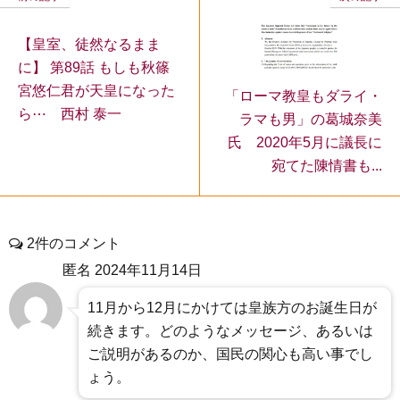
【皇室、徒然なるまま
に】 第89話 もしも秋篠
宮悠仁君が天皇になった
「ローマ教皇もダライ・
ら⋯ 西村 泰一
ラマも男」の葛城奈美
氏 2020年5月に議長に
宛てた陳情書も...
2件のコメント
匿名
2024年11月14日
11月から12月にかけては皇族方のお誕生日が
続きます。どのようなメッセージ、あるいは
ご説明があるのか、国民の関心も高い事でし
ょう。