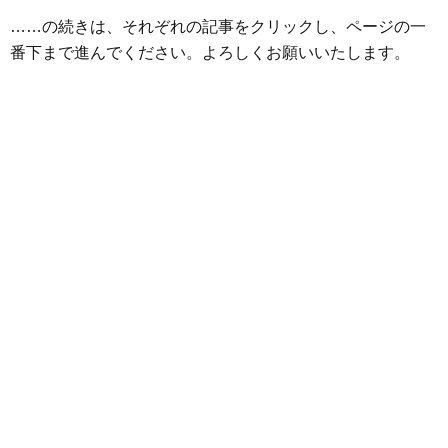
o
r
g
……の続きは、それぞれの記事をクリックし、ページの一
k
e
番下まで進んでください。よろしくお願いいたします。
r