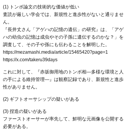
(1) トンボ論文の技術的な価値が低い
査読が厳しい学会では、新規性と進歩性がないと通りませ
ん。
『長井丈さん「アゲハの記憶の遺伝」の研究』は、「アゲ
ハの幼虫の記憶は成虫やその子孫に遺伝するのかな？」を
調査して、その子や孫にも伝わることを解明した。
https://mezamashi.media/article/15465420?page=1
https://x.com/takeru39days
これに対して、『赤坂御用地のトンボ相―多様な環境と人
の手による維持管理―』は観察記録であり、新規性と進歩
性がありません。
(2) ギフトオーサシップの疑いがある
(3) 捏造の疑いがある
ファーストオーサーが率先して、鮮明な元画像を公開する
必要がある。