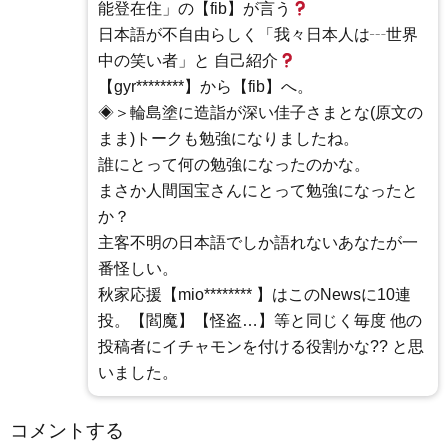
能登在住」の【fib】が言う
日本語が不自由らしく「我々日本人は┄世界
中の笑い者」と 自己紹介
【gyr********】から【fib】へ。
◈＞輪島塗に造詣が深い佳子さまとな(原文の
まま)トークも勉強になりましたね。
誰にとって何の勉強になったのかな。
まさか人間国宝さんにとって勉強になったと
か？
主客不明の日本語でしか語れないあなたが一
番怪しい。
秋家応援【mio******** 】はこのNewsに10連
投。【閻魔】【怪盗…】等と同じく毎度 他の
投稿者にイチャモンを付ける役割かな?? と思
いました。
コメントする