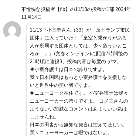
不愉快な投稿者【fib】の11/13の投稿の1部
2024年
11月14日
11/13『小室圭さん（33）が「反トランプ市民
団体」に入っていた！「皇室と繋がりがある
人が所属する団体としては、少々危ういとこ
ろが…」』(文春オンライン)に配信7時間後の
21時頃に連投3。投稿内容は毎度の デマ。
◈小室弁護士は日本の誇りですよ。
我々日本国民はもっと小室弁護士を支援しな
いと世界中の笑い者ですよ。
◈ニューヨーク在住です。 小室弁護士は我々
ニューヨーカーの誇りですよ。 コメ主さんの
ようないい加減なコメントはあまりいい気は
しませんね。
日本の田舎から無知な発言は控えてほしい。
我々ニューヨーカーは暇ではないよ。