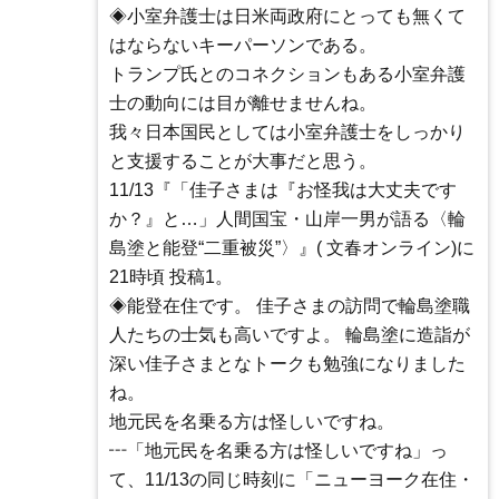
◈小室弁護士は日米両政府にとっても無くて
はならないキーパーソンである。
トランプ氏とのコネクションもある小室弁護
士の動向には目が離せませんね。
我々日本国民としては小室弁護士をしっかり
と支援することが大事だと思う。
11/13『「佳子さまは『お怪我は大丈夫です
か？』と…」人間国宝・山岸一男が語る〈輪
島塗と能登“二重被災”〉』( 文春オンライン)に
21時頃 投稿1。
◈能登在住です。 佳子さまの訪問で輪島塗職
人たちの士気も高いですよ。 輪島塗に造詣が
深い佳子さまとなトークも勉強になりました
ね。
地元民を名乗る方は怪しいですね。
┅「地元民を名乗る方は怪しいですね」っ
て、11/13の同じ時刻に「ニューヨーク在住・