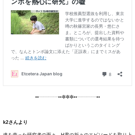
••┈┈┈┈••✼✼✼••┈┈┈┈••
k2さんより
魂を売った研究者の面々。H君の折々のエピソードを取り上