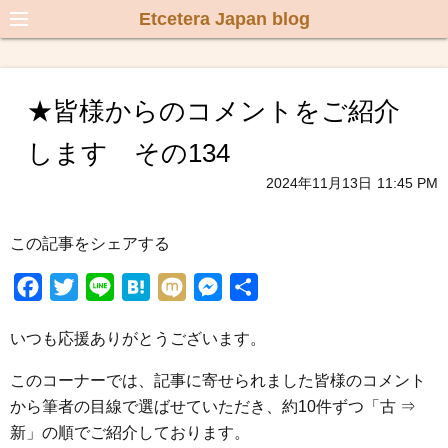
Etcetera Japan blog
★皆様からのコメントをご紹介
します その134
2024年11月13日
11:45 PM
この記事をシェアする
F
T
L
H
M
M
共
a
w
i
a
i
e
有
いつも応援ありがとうございます。
c
i
n
t
x
s
e
t
e
e
i
s
このコーナーでは、記事に寄せられました皆様のコメント
b
t
n
e
から筆者の目線で選ばせていただき、約10件ずつ「古 ⇒
o
e
a
n
新」の順でご紹介しております。