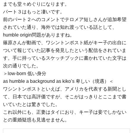
までも堂々めぐりになります。
パート３はもっと凄いです。
前のパート２へのコメントでテロメア短しさんが追加希望
されていた通り、海外では知れ渡っている話として、
humble origin問題がありますね。
篠原さんが動画で、ワシントンポスト紙がキー子の出自に
ついて報じていた記事を発見したという配信をされていま
す。手に持っているスケッチブックに書かれていた文字は
次の通りでした。
＞low-born 低い身分
as humble a background as kiko’s 卑しい（境遇）＜
ワシントンポストといえば、アメリカを代表する新聞とし
て、日本では高評価ですが、そこがはっきりとここまで書
いていたとは驚きでした。
これ以外にも、正妻はタイにおり、キー子は妾でしかない
との重婚疑惑も見逃せません。