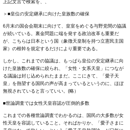
上記文言で検索を、、
＞■皇位の安定継承に向けた皇族数の確保
6月末の国会会期末に向けて、皇室をめぐる与野党間の協議
が続いている。裏金問題に端を発する政治改革も重要だ
が、こちらは日本という国（象徴天皇制を持つ立憲民主国
家）の根幹を規定するだけにより重要である。
しかし、これまでの協議は、もっぱら皇位の安定継承に向
けた皇族数の確保に絞られ、「女性・女系天皇」につなが
る議論は封じ込められたままだ。ここにきて、「愛子天
皇」を熱望する国民の声が高まっているというのに、ほぼ
無視されていると言っていい。(略）
■世論調査では女性天皇容認が圧倒的多数
これまでの各種世論調査でわかるのは、国民の大多数が女
性天皇を容認していること。そればかりか、「愛子さまに