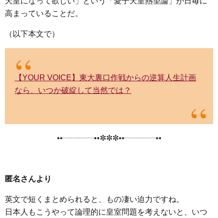
天皇になって欲しい」という「愛子天皇熱望論」が日毎に
高まっていることだ。
（以下本文で）
【YOUR VOICE】東大裏口作戦からの逆算人生計画
なら、いつか破綻して当然では？
••┈┈┈┈••✼✼✼••┈┈┈┈••
匿名さんより
英文で短くまとめられると、もの凄い迫力ですね。
日本人もこうやって論理的に皇室問題を考えないと、いつ