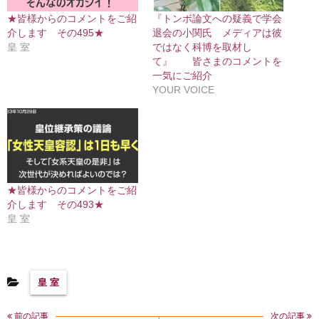
★皆様からのコメントをご紹
『トンボ論文への疑義で学会
介します その495★
退会の小関氏 メディアは彼
皇 室
ではなく科博を取材し
て』 皆さまのコメントを
一気にご紹介
YOUR VOICE
★皆様からのコメントをご紹
介します その493★
皇 室
皇 室
前の記事
次の記事