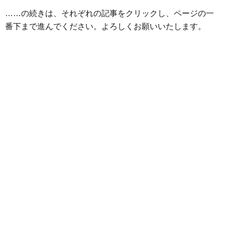
o
r
g
……の続きは、それぞれの記事をクリックし、ページの一
k
e
番下まで進んでください。よろしくお願いいたします。
r