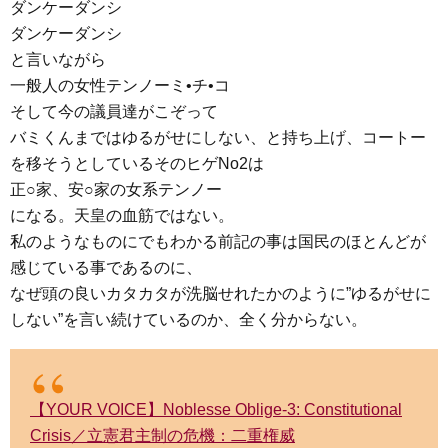
ダンケーダンシ
ダンケーダンシ
と言いながら
一般人の女性テンノーミ•チ•コ
そして今の議員達がこぞって
バミくんまではゆるがせにしない、と持ち上げ、コートー
を移そうとしているそのヒゲNo2は
正○家、安○家の女系テンノー
になる。天皇の血筋ではない。
私のようなものにでもわかる前記の事は国民のほとんどが
感じている事であるのに、
なぜ頭の良いカタカタが洗脳せれたかのように”ゆるがせに
しない”を言い続けているのか、全く分からない。
【YOUR VOICE】Noblesse Oblige-3: Constitutional
Crisis／立憲君主制の危機：二重権威