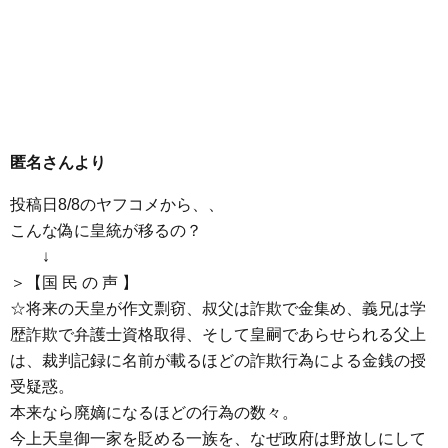
匿名さんより
投稿日8/8のヤフコメから、、
こんな偽に皇統が移るの？
↓
＞【国 民 の 声 】
☆将来の天皇が作文剽窃、叔父は詐欺で金集め、義兄は学
歴詐欺で弁護士資格取得、そして皇嗣であらせられる父上
は、裁判記録に名前が載るほどの詐欺行為による金銭の授
受疑惑。
本来なら廃嫡になるほどの行為の数々。
今上天皇御一家を貶める一族を、なぜ政府は野放しにして