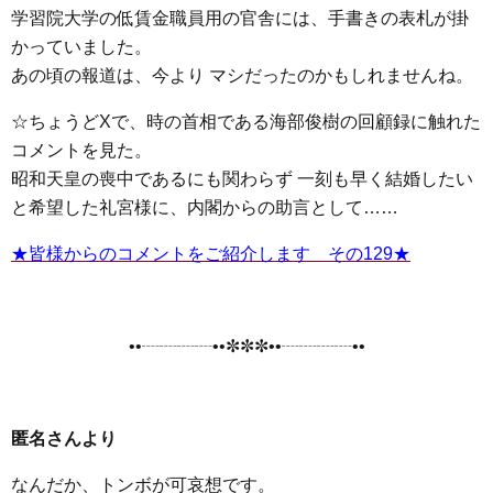
学習院大学の低賃金職員用の官舎には、手書きの表札が掛
かっていました。
あの頃の報道は、今より マシだったのかもしれませんね。
☆ちょうどXで、時の首相である海部俊樹の回顧録に触れた
コメントを見た。
昭和天皇の喪中であるにも関わらず 一刻も早く結婚したい
と希望した礼宮様に、内閣からの助言として……
★皆様からのコメントをご紹介します その129★
••┈┈┈┈••✼✼✼••┈┈┈┈••
匿名さんより
なんだか、トンボが可哀想です。