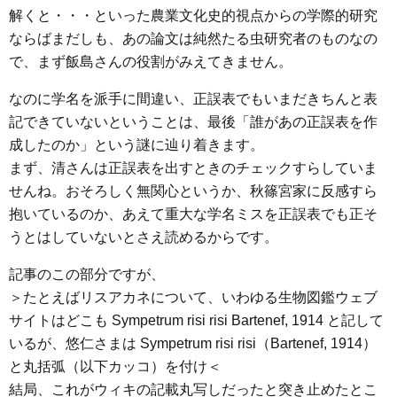
解くと・・・といった農業文化史的視点からの学際的研究
ならばまだしも、あの論文は純然たる虫研究者のものなの
で、まず飯島さんの役割がみえてきません。
なのに学名を派手に間違い、正誤表でもいまだきちんと表
記できていないということは、最後「誰があの正誤表を作
成したのか」という謎に辿り着きます。
まず、清さんは正誤表を出すときのチェックすらしていま
せんね。おそろしく無関心というか、秋篠宮家に反感すら
抱いているのか、あえて重大な学名ミスを正誤表でも正そ
うとはしていないとさえ読めるからです。
記事のこの部分ですが、
＞たとえばリスアカネについて、いわゆる生物図鑑ウェブ
サイトはどこも Sympetrum risi risi Bartenef, 1914 と記して
いるが、悠仁さまは Sympetrum risi risi（Bartenef, 1914）
と丸括弧（以下カッコ）を付け＜
結局、これがウィキの記載丸写しだったと突き止めたとこ