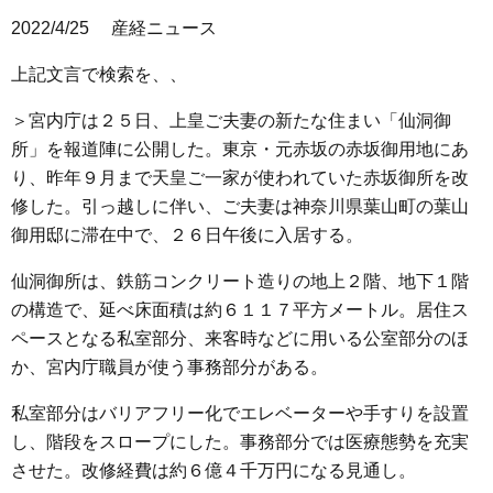
2022/4/25 産経ニュース
上記文言で検索を、、
＞宮内庁は２５日、上皇ご夫妻の新たな住まい「仙洞御
所」を報道陣に公開した。東京・元赤坂の赤坂御用地にあ
り、昨年９月まで天皇ご一家が使われていた赤坂御所を改
修した。引っ越しに伴い、ご夫妻は神奈川県葉山町の葉山
御用邸に滞在中で、２６日午後に入居する。
仙洞御所は、鉄筋コンクリート造りの地上２階、地下１階
の構造で、延べ床面積は約６１１７平方メートル。居住ス
ペースとなる私室部分、来客時などに用いる公室部分のほ
か、宮内庁職員が使う事務部分がある。
私室部分はバリアフリー化でエレベーターや手すりを設置
し、階段をスロープにした。事務部分では医療態勢を充実
させた。改修経費は約６億４千万円になる見通し。