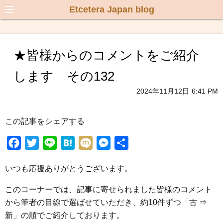
Etcetera Japan blog
★皆様からのコメントをご紹介
します その132
2024年11月12日
6:41 PM
この記事をシェアする
F
T
L
H
M
M
共
a
w
i
a
i
e
有
いつも応援ありがとうございます。
c
i
n
t
x
s
e
t
e
e
i
s
このコーナーでは、記事に寄せられました皆様のコメント
b
t
n
e
から筆者の目線で選ばせていただき、約10件ずつ「古 ⇒
o
e
a
n
新」の順でご紹介しております。