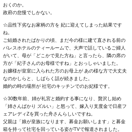
おくのか。
政府の怠慢でしかない。
☆品性下劣なお家柄の方を 妃に迎えてしまった結果です
ね。
ご結婚されたばかりの頃、まだ今の様に建て直される前の
パレスホテルのティールームで、大声で話しているご婦人
がいて、母が「どこかで見た方ね」と言ったら、隣の席の
方が「紀子さんのお母様ですね」とおっしゃいました。
お嬢様が皇室に入られた方のお母上が あの様な方で大丈夫
なのかしらと、しばらく話が続きました。
婚約の時の場所が 社宅のキッチンでのお妃様です。
☆30数年前、姉が礼宮と婚約する事になり、贅沢し始め
「姉さんばかり ズルい」と怒って、嫁入り支度金で日産フ
ェアレディZを買った舟さんらしいですね。
父親は「娘が皇族になります、募金お願いします」と募金
箱を持って社宅を回っている姿がTVで報道されました。