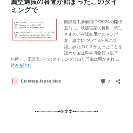
••┈┈┈┈••✼✼✼••┈┈┈┈••