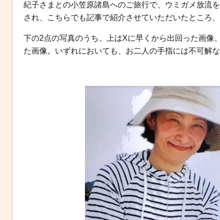
b
t
n
e
紀子さまとの小笠原諸島へのご旅行で、ウミガメ放流を
o
e
a
n
され、こちらでも記事で紹介させていただいたところ、
o
r
g
下の2点の写真のうち、上はXに早くから出回った画像
k
e
た画像。いずれにおいても、お二人の手指には不可解な
r