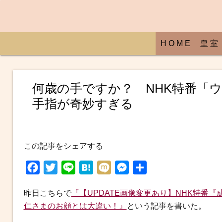
H O M E
皇 室
何歳の手ですか？ NHK特番「
手指が奇妙すぎる
この記事をシェアする
F
T
L
H
M
M
共
a
w
i
a
i
e
有
昨日こちらで
『【UPDATE画像変更あり】NHK特番
c
i
n
t
x
s
仁さまのお顔とは大違い！』
という記事を書いた。
e
t
e
e
i
s