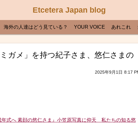
Etcetera Japan blog
海外の人達はどう見ている？
YOUR VOICE
あれこれ
ウミガメ」を持つ紀子さま、悠仁さまの
2025年9月1日
8:17 P
『成年式へ 素顔の悠仁さま』小笠原写真に仰天 私たちの知る悠