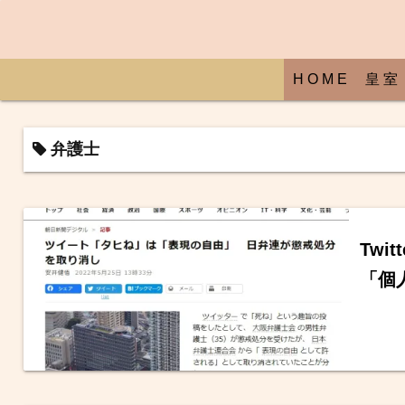
H O M E
皇 室
弁護士
Tw
「個