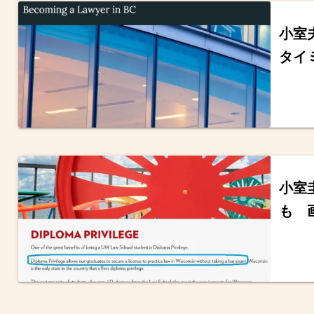
小室
タイ
小室
も 