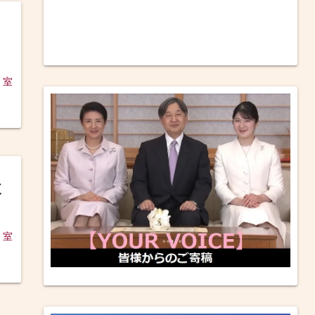
も
 室
道
 室