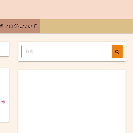
当ブログについて
？
 室