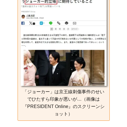
e
t
e
e
i
s
b
t
n
e
o
e
a
n
o
r
g
k
e
r
「ジョーカー」は京王線刺傷事件のせい
でひたすら印象が悪いが…（画像は
『PRESIDENT Online』のスクリーンシ
ョット）