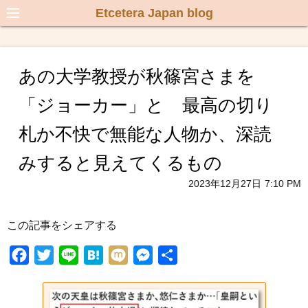
Etcetera Japan blog
あの大学教授が秋篠宮さまを
「ジョーカー」と 最高の切り
札か不快で無能な人物か、深読
みすると見えてくるもの
2023年12月27日
7:10 PM
この記事をシェアする
F
T
L
H
M
M
共
a
w
i
a
i
e
有
c
i
n
t
x
s