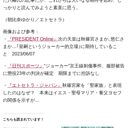
た八幡氏の記事だが、これからは大いなる期待を込め、し
っかりと読んでみようと素直に思う。
（朝比奈ゆかり／エトセトラ）
画像および参考：
・
『PRESIDENT Online』
次の天皇は秋篠宮さまか､悠仁さ
まか…｢皇嗣というジョーカー的立場｣に期待しているこ
と 2023/06/07
・
『日刊スポーツ』
“ジョーカー”京王線刺傷事件、服部被告
に懲役23年の判決が確定 期限までに控訴なし
・
『エトセトラ・ジャパン』
秋篠宮家を「聖家族」と表現
したのはなぜ？ 本来はイエス・聖母マリア・養父ヨセフ
の関係を示すが…
こちらも読まれています！