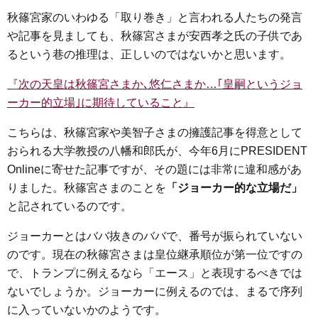
秋篠宮家のいわゆる「取り巻き」と言われる人たちの発言
や記事を見ましても、秋篠宮さまが安西孝之氏の子供であ
るという巷の推理は、正しいのではないかと思います。
『次の天皇は秋篠宮さまか､悠仁さまか…｢皇嗣というジョ
ーカー的立場｣に期待していること』
こちらは、秋篠宮家や美智子さまの擁護記事を得意として
おられる大学教授の八幡和郎氏が、今年6月にPRESIDENT
Onlineに寄せた記事ですが、その題には非常に違和感があ
りました。秋篠宮さまのことを
「ジョーカー的な立場だ」
と記されているのです。
ジョーカーとはババ抜きのババで、番号が振られていない
のです。現在の秋篠宮さまは皇位継承順位が第一位ですの
で、トランプに例えるなら「エース」と表現するべきでは
ないでしょうか。ジョーカーに例えるのでは、まるで序列
に入っていないかのようです。