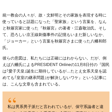
統一教会の人々が、故・文鮮明とその家族を表現する時に
使っていると話題になった「聖家族」という言葉を、なん
と秋篠宮家に使った『秋篠宮』の著者・江森敬治氏。そし
て、恐ろしい京王線刺傷事件の記憶もいまだ新しいなか、
「ジョーカー」という言葉を秋篠宮さまに使った八幡和郎
氏。
彼らの意図は、私たちには正確にはわからない。だが、例
えば八幡氏によるPRESIDENT Onlineの11月8日付の『国民
は｢愛子天皇｣誕生に期待しているが…たとえ女系天皇を認
めても｢皇室の継承問題｣が解決しないワケ』という記事に
は、こんな文章も含まれている。
私は男系男子派だと言われているが、保守系論者と違