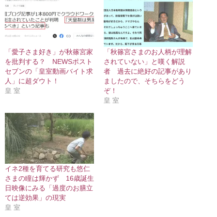
「愛子さま好き」が秋篠宮家
「秋篠宮さまのお人柄が理解
を批判する？ NEWSポスト
されていない」と嘆く解説
セブンの「皇室動画バイト求
者 過去に絶好の記事があり
人」に超ダウト！
ましたので、そちらをどう
皇 室
ぞ！
皇 室
イネ2種を育てる研究も悠仁
さまの瞳は輝かず 16歳誕生
日映像にみる「過度のお膳立
ては逆効果」の現実
皇 室