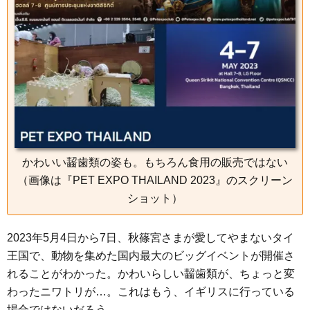
o
e
a
n
o
r
g
k
e
r
かわいい齧歯類の姿も。もちろん食用の販売ではない
（画像は『PET EXPO THAILAND 2023』のスクリーン
ショット）
2023年5月4日から7日、秋篠宮さまが愛してやまないタイ
王国で、動物を集めた国内最大のビッグイベントが開催さ
れることがわかった。かわいらしい齧歯類が、ちょっと変
わったニワトリが…。これはもう、イギリスに行っている
場合ではないだろう。