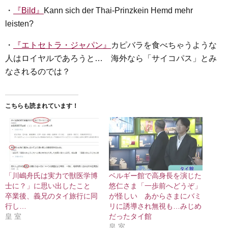
・
『Bild』
Kann sich der Thai-Prinzkein Hemd mehr
leisten?
・
『エトセトラ・ジャパン』
カピバラを食べちゃうような
人はロイヤルであろうと… 海外なら「サイコパス」とみ
なされるのでは？
こちらも読まれています！
「川嶋舟氏は実力で獣医学博
ベルギー館で高身長を演じた
士に？」に思い出したこと
悠仁さま「一歩前へどうぞ」
卒業後、義兄のタイ旅行に同
が怪しい あからさまにバミ
行し…
リに誘導され無視も…みじめ
皇 室
だったタイ館
皇 室