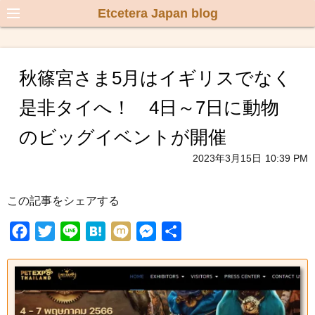
Etcetera Japan blog
秋篠宮さま5月はイギリスでなく
是非タイへ！ 4日～7日に動物
のビッグイベントが開催
2023年3月15日
10:39 PM
この記事をシェアする
F
T
L
H
M
M
共
a
w
i
a
i
e
有
c
i
n
t
x
s
e
t
e
e
i
s
b
t
n
e