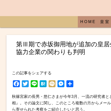
H O M E
皇 室
第Ⅲ期で赤坂御用地が追加の皇居生
協力企業の関わりも判明
この記事をシェアする
F
T
L
H
M
M
共
a
w
i
a
i
e
有
秋篠宮家の長男・悠仁さまが今年3月、一流の研究者と
c
i
n
t
x
s
相』。その論文に関し、このところ複数の方からメール
e
t
e
e
i
s
ら寄せられた考察をご紹介したいと思う。