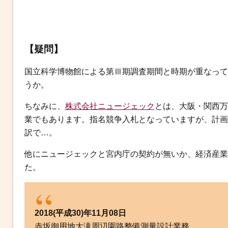
【疑問】
国立科学博物館による第Ⅲ期調査期間と時期が重なって
うか。
ちなみに、
株式会社ニュージェック
とは、大阪・関西万
業でもあります。指名競争入札となっていますが、計画
訳で…。
他にニュージェックと宮内庁の契約が無いか、経済産業
た。
2018(平成30)年11月08日
赤坂御用地大滝周辺園路整備測量設計業務