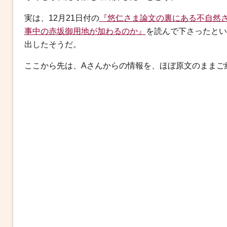
b
t
n
e
o
e
a
n
実は、12月21日付の
『悠仁さま論文の裏にある不自然
o
r
g
事中の赤坂御用地が加わるのか』
を読んで下さったとい
k
e
出したそうだ。
r
ここから先は、Aさんからの情報を、ほぼ原文のままご